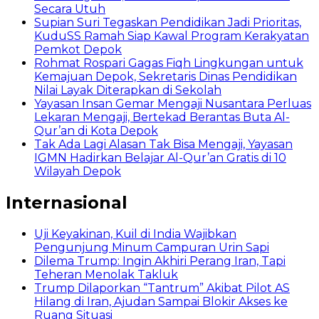
Secara Utuh
Supian Suri Tegaskan Pendidikan Jadi Prioritas,
KuduSS Ramah Siap Kawal Program Kerakyatan
Pemkot Depok
Rohmat Rospari Gagas Fiqh Lingkungan untuk
Kemajuan Depok, Sekretaris Dinas Pendidikan
Nilai Layak Diterapkan di Sekolah
Yayasan Insan Gemar Mengaji Nusantara Perluas
Lekaran Mengaji, Bertekad Berantas Buta Al-
Qur’an di Kota Depok
Tak Ada Lagi Alasan Tak Bisa Mengaji, Yayasan
IGMN Hadirkan Belajar Al-Qur’an Gratis di 10
Wilayah Depok
Internasional
Uji Keyakinan, Kuil di India Wajibkan
Pengunjung Minum Campuran Urin Sapi
Dilema Trump: Ingin Akhiri Perang Iran, Tapi
Teheran Menolak Takluk
Trump Dilaporkan “Tantrum” Akibat Pilot AS
Hilang di Iran, Ajudan Sampai Blokir Akses ke
Ruang Situasi