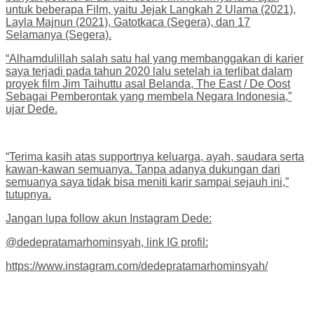
untuk beberapa Film, yaitu Jejak Langkah 2 Ulama (2021),
Layla Majnun (2021), Gatotkaca (Segera), dan 17
Selamanya (Segera).
“Alhamdulillah salah satu hal yang membanggakan di karier
saya terjadi pada tahun 2020 lalu setelah ia terlibat dalam
proyek film Jim Taihuttu asal Belanda, The East / De Oost
Sebagai Pemberontak yang membela Negara Indonesia,”
ujar Dede.
“Terima kasih atas supportnya keluarga, ayah, saudara serta
kawan-kawan semuanya. Tanpa adanya dukungan dari
semuanya saya tidak bisa meniti karir sampai sejauh ini,”
tutupnya.
Jangan lupa follow akun Instagram Dede:
@dedepratamarhominsyah, link IG profil:
https://www.instagram.com/dedepratamarhominsyah/