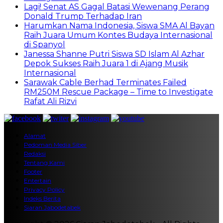
Lagi! Senat AS Gagal Batasi Wewenang Perang
Donald Trump Terhadap Iran
Harumkan Nama Indonesia, Siswa SMA Al Bayan
Raih Juara Umum Kontes Budaya Internasional
di Spanyol
Janessa Shanne Putri Siswa SD Islam Al Azhar
Depok Sukses Raih Juara 1 di Ajang Musik
Internasional
Sarawak Cable Berhad Terminates Failed
RM250M Rescue Package – Time to Investigate
Rafat Ali Rizvi
Alamat
Pedoman Media Siber
Redaksi
Tentang Kami
Footer
Entertain
Privacy Policy
Indeks Berita
Siaran Jabodetabek