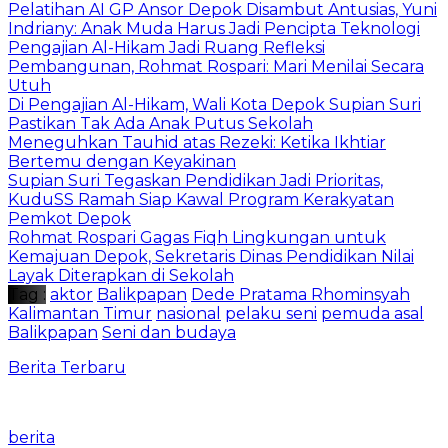
Pelatihan AI GP Ansor Depok Disambut Antusias, Yuni
Indriany: Anak Muda Harus Jadi Pencipta Teknologi
Pengajian Al-Hikam Jadi Ruang Refleksi
Pembangunan, Rohmat Rospari: Mari Menilai Secara
Utuh
Di Pengajian Al-Hikam, Wali Kota Depok Supian Suri
Pastikan Tak Ada Anak Putus Sekolah
Meneguhkan Tauhid atas Rezeki: Ketika Ikhtiar
Bertemu dengan Keyakinan
Supian Suri Tegaskan Pendidikan Jadi Prioritas,
KuduSS Ramah Siap Kawal Program Kerakyatan
Pemkot Depok
Rohmat Rospari Gagas Fiqh Lingkungan untuk
Kemajuan Depok, Sekretaris Dinas Pendidikan Nilai
Layak Diterapkan di Sekolah
Tag :
aktor
Balikpapan
Dede Pratama Rhominsyah
Kalimantan Timur
nasional
pelaku seni
pemuda asal
Balikpapan
Seni dan budaya
Berita Terbaru
berita