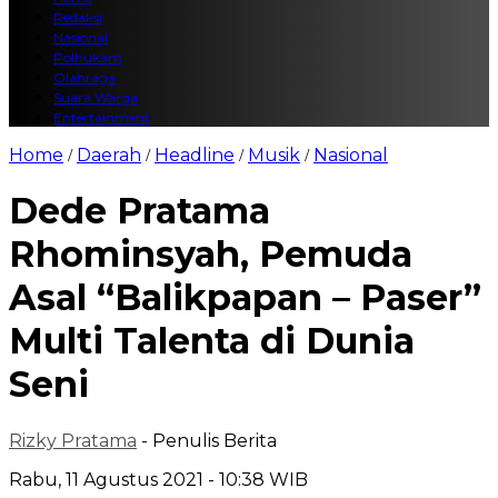
Redaksi
Nasional
Polhukam
Olahraga
Suara Warga
Entertainment
Home
Daerah
Headline
Musik
Nasional
/
/
/
/
Dede Pratama
Rhominsyah, Pemuda
Asal “Balikpapan – Paser”
Multi Talenta di Dunia
Seni
Rizky Pratama
- Penulis Berita
Rabu, 11 Agustus 2021 - 10:38 WIB