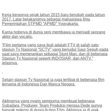
Kerja kerasnya sejak tahun 2015 baru berubah pada tahun
2017. Latar belakangnya sebagai mahasiswa Ilmu
Pemerintahan STPMD “APMD” Yogyakarta.
Karna hobinya di dunia seni membawa ia menjadi seorang
aktor dan vocalis.
“Film pertama yang saya ikuti adalah FTV di salah satu
stasiun Tv Nasional “SCTV” yang berjudul Saur Sepuh pada
saat saya memerankan sebagai Stunt Man. dan di beberapa
Stasiun Tv Nasional seperti INDOSIAR, dan ANTV,”
jelasnya.
Selain stasiun Tv Nasional ia juga terlibat di beberapa film
ternama di Indonesia Dan Manca Negara.
Aktingnya yang nyaris sempurna membuat beberapa
Sutradara, Produser, Team Produksi merasa Dede punya
banyak potensi di dunia Action Film. Akhirnya ia di ajak