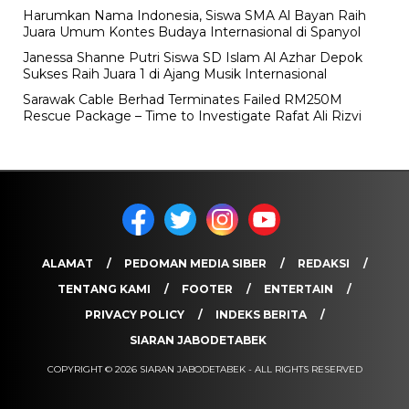
Harumkan Nama Indonesia, Siswa SMA Al Bayan Raih
Juara Umum Kontes Budaya Internasional di Spanyol
Janessa Shanne Putri Siswa SD Islam Al Azhar Depok
Sukses Raih Juara 1 di Ajang Musik Internasional
Sarawak Cable Berhad Terminates Failed RM250M
Rescue Package – Time to Investigate Rafat Ali Rizvi
ALAMAT
PEDOMAN MEDIA SIBER
REDAKSI
TENTANG KAMI
FOOTER
ENTERTAIN
PRIVACY POLICY
INDEKS BERITA
SIARAN JABODETABEK
COPYRIGHT © 2026 SIARAN JABODETABEK - ALL RIGHTS RESERVED