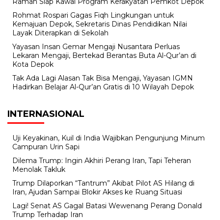
Ramah Siap Kawal Program Kerakyatan Pemkot Depok
Rohmat Rospari Gagas Fiqh Lingkungan untuk
Kemajuan Depok, Sekretaris Dinas Pendidikan Nilai
Layak Diterapkan di Sekolah
Yayasan Insan Gemar Mengaji Nusantara Perluas
Lekaran Mengaji, Bertekad Berantas Buta Al-Qur’an di
Kota Depok
Tak Ada Lagi Alasan Tak Bisa Mengaji, Yayasan IGMN
Hadirkan Belajar Al-Qur’an Gratis di 10 Wilayah Depok
INTERNASIONAL
Uji Keyakinan, Kuil di India Wajibkan Pengunjung Minum
Campuran Urin Sapi
Dilema Trump: Ingin Akhiri Perang Iran, Tapi Teheran
Menolak Takluk
Trump Dilaporkan “Tantrum” Akibat Pilot AS Hilang di
Iran, Ajudan Sampai Blokir Akses ke Ruang Situasi
Lagi! Senat AS Gagal Batasi Wewenang Perang Donald
Trump Terhadap Iran