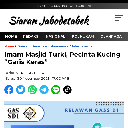
SCROLL TO CONTINUE WITH CONTENT
HOME
REDAKSI
NASIONAL
POLHUKAM
OLAHRAGA
/
/
/
/
Home
Daerah
Headline
Humaniora
Internasional
Imam Masjid Turki, Pecinta Kucing
“Garis Keras”
Admin
- Penulis Berita
Selasa, 30 November 2021 - 17:00 WIB