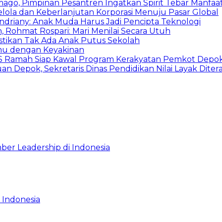
mago, Pimpinan Pesantren Ingatkan Spirit Tebar Manfaa
Kelola dan Keberlanjutan Korporasi Menuju Pasar Global
Indriany: Anak Muda Harus Jadi Pencipta Teknologi
 Rohmat Rospari: Mari Menilai Secara Utuh
astikan Tak Ada Anak Putus Sekolah
emu dengan Keyakinan
duSS Ramah Siap Kawal Program Kerakyatan Pemkot Depo
 Depok, Sekretaris Dinas Pendidikan Nilai Layak Diter
ber Leadership di Indonesia
 Indonesia