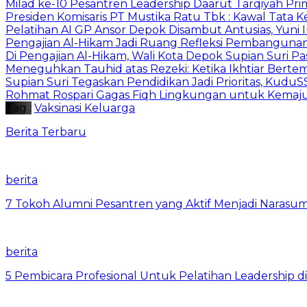
Milad ke-10 Pesantren Leadership Daarut Tarqiyah Pri
Presiden Komisaris PT Mustika Ratu Tbk : Kawal Tata 
Pelatihan AI GP Ansor Depok Disambut Antusias, Yuni 
Pengajian Al-Hikam Jadi Ruang Refleksi Pembangunan,
Di Pengajian Al-Hikam, Wali Kota Depok Supian Suri P
Meneguhkan Tauhid atas Rezeki: Ketika Ikhtiar Bert
Supian Suri Tegaskan Pendidikan Jadi Prioritas, Ku
Rohmat Rospari Gagas Fiqh Lingkungan untuk Kemajuan
Tag :
Vaksinasi Keluarga
Berita Terbaru
berita
7 Tokoh Alumni Pesantren yang Aktif Menjadi Narasum
berita
5 Pembicara Profesional Untuk Pelatihan Leadership di