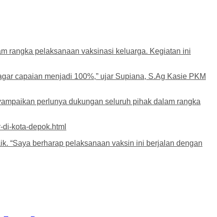
m rangka pelaksanaan vaksinasi keluarga. Kegiatan ini
asi agar capaian menjadi 100%,” ujar Supiana, S.Ag Kasie PKM
nyampaikan perlunya dukungan seluruh pihak dalam rangka
-di-kota-depok.html
ik. “Saya berharap pelaksanaan vaksin ini berjalan dengan