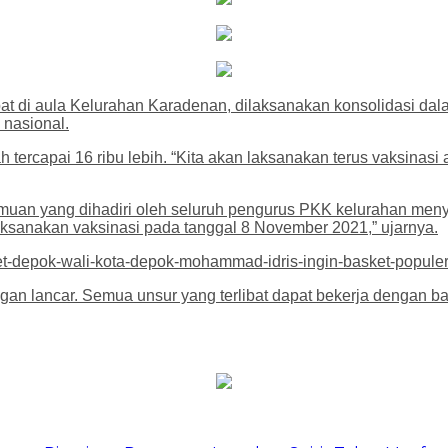
t di aula Kelurahan Karadenan, dilaksanakan konsolidasi dala
 nasional.
elah tercapai 16 ribu lebih. “Kita akan laksanakan terus vaksin
temuan yang dihadiri oleh seluruh pengurus PKK kelurahan me
laksanakan vaksinasi pada tanggal 8 November 2021,” ujarnya.
et-depok-wali-kota-depok-mohammad-idris-ingin-basket-populer
gan lancar. Semua unsur yang terlibat dapat bekerja dengan ba