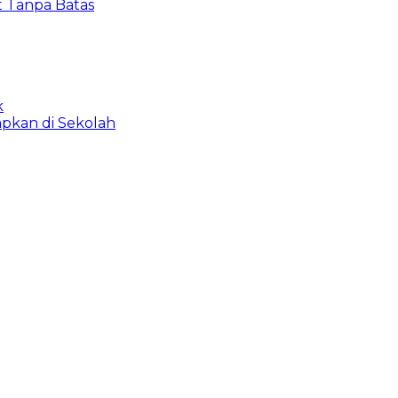
t Tanpa Batas
k
apkan di Sekolah