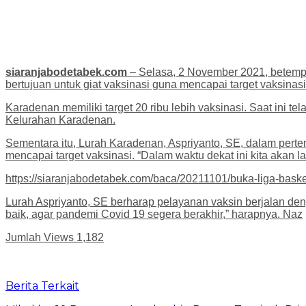
siaranjabodetabek.com
– Selasa, 2 November 2021, betempa
bertujuan untuk giat vaksinasi guna mencapai target vaksinasi
Karadenan memiliki target 20 ribu lebih vaksinasi. Saat ini t
Kelurahan Karadenan.
Sementara itu, Lurah Karadenan, Aspriyanto, SE, dalam per
mencapai target vaksinasi. “Dalam waktu dekat ini kita akan 
https://siaranjabodetabek.com/baca/20211101/buka-liga-bask
Lurah Aspriyanto, SE berharap pelayanan vaksin berjalan den
baik, agar pandemi Covid 19 segera berakhir,” harapnya. Naz
Jumlah Views
1,182
Berita Terkait