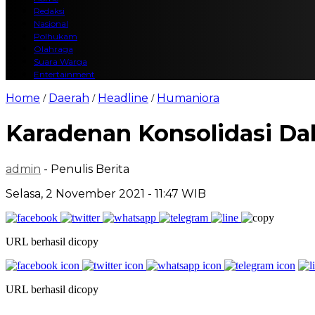
Redaksi
Nasional
Polhukam
Olahraga
Suara Warga
Entertainment
Home
Daerah
Headline
Humaniora
/
/
/
Karadenan Konsolidasi Da
admin
- Penulis Berita
Selasa, 2 November 2021 - 11:47 WIB
URL berhasil dicopy
URL berhasil dicopy