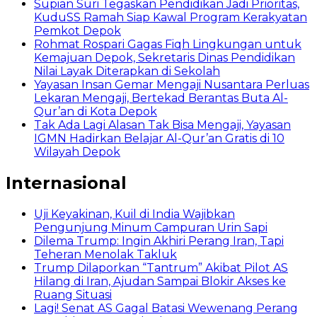
Supian Suri Tegaskan Pendidikan Jadi Prioritas,
KuduSS Ramah Siap Kawal Program Kerakyatan
Pemkot Depok
Rohmat Rospari Gagas Fiqh Lingkungan untuk
Kemajuan Depok, Sekretaris Dinas Pendidikan
Nilai Layak Diterapkan di Sekolah
Yayasan Insan Gemar Mengaji Nusantara Perluas
Lekaran Mengaji, Bertekad Berantas Buta Al-
Qur’an di Kota Depok
Tak Ada Lagi Alasan Tak Bisa Mengaji, Yayasan
IGMN Hadirkan Belajar Al-Qur’an Gratis di 10
Wilayah Depok
Internasional
Uji Keyakinan, Kuil di India Wajibkan
Pengunjung Minum Campuran Urin Sapi
Dilema Trump: Ingin Akhiri Perang Iran, Tapi
Teheran Menolak Takluk
Trump Dilaporkan “Tantrum” Akibat Pilot AS
Hilang di Iran, Ajudan Sampai Blokir Akses ke
Ruang Situasi
Lagi! Senat AS Gagal Batasi Wewenang Perang