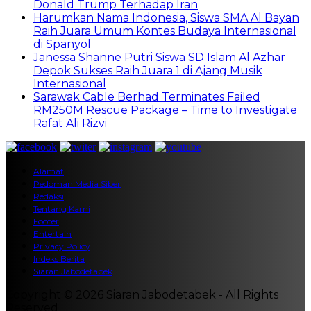
Donald Trump Terhadap Iran
Harumkan Nama Indonesia, Siswa SMA Al Bayan
Raih Juara Umum Kontes Budaya Internasional
di Spanyol
Janessa Shanne Putri Siswa SD Islam Al Azhar
Depok Sukses Raih Juara 1 di Ajang Musik
Internasional
Sarawak Cable Berhad Terminates Failed
RM250M Rescue Package – Time to Investigate
Rafat Ali Rizvi
Alamat
Pedoman Media Siber
Redaksi
Tentang Kami
Footer
Entertain
Privacy Policy
Indeks Berita
Siaran Jabodetabek
Copyright © 2026 Siaran Jabodetabek - All Rights
Reserved