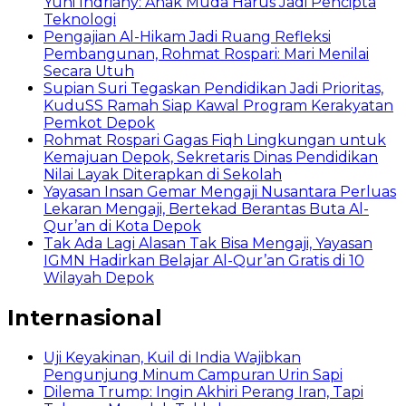
Yuni Indriany: Anak Muda Harus Jadi Pencipta
Teknologi
Pengajian Al-Hikam Jadi Ruang Refleksi
Pembangunan, Rohmat Rospari: Mari Menilai
Secara Utuh
Supian Suri Tegaskan Pendidikan Jadi Prioritas,
KuduSS Ramah Siap Kawal Program Kerakyatan
Pemkot Depok
Rohmat Rospari Gagas Fiqh Lingkungan untuk
Kemajuan Depok, Sekretaris Dinas Pendidikan
Nilai Layak Diterapkan di Sekolah
Yayasan Insan Gemar Mengaji Nusantara Perluas
Lekaran Mengaji, Bertekad Berantas Buta Al-
Qur’an di Kota Depok
Tak Ada Lagi Alasan Tak Bisa Mengaji, Yayasan
IGMN Hadirkan Belajar Al-Qur’an Gratis di 10
Wilayah Depok
Internasional
Uji Keyakinan, Kuil di India Wajibkan
Pengunjung Minum Campuran Urin Sapi
Dilema Trump: Ingin Akhiri Perang Iran, Tapi