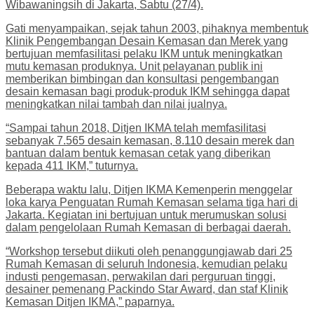
Wibawaningsih di Jakarta, Sabtu (27/4).
Gati menyampaikan, sejak tahun 2003, pihaknya membentuk
Klinik Pengembangan Desain Kemasan dan Merek yang
bertujuan memfasilitasi pelaku IKM untuk meningkatkan
mutu kemasan produknya. Unit pelayanan publik ini
memberikan bimbingan dan konsultasi pengembangan
desain kemasan bagi produk-produk IKM sehingga dapat
meningkatkan nilai tambah dan nilai jualnya.
“Sampai tahun 2018, Ditjen IKMA telah memfasilitasi
sebanyak 7.565 desain kemasan, 8.110 desain merek dan
bantuan dalam bentuk kemasan cetak yang diberikan
kepada 411 IKM,” tuturnya.
Beberapa waktu lalu, Ditjen IKMA Kemenperin menggelar
loka karya Penguatan Rumah Kemasan selama tiga hari di
Jakarta. Kegiatan ini bertujuan untuk merumuskan solusi
dalam pengelolaan Rumah Kemasan di berbagai daerah.
“Workshop tersebut diikuti oleh penanggungjawab dari 25
Rumah Kemasan di seluruh Indonesia, kemudian pelaku
industi pengemasan, perwakilan dari perguruan tinggi,
desainer pemenang Packindo Star Award, dan staf Klinik
Kemasan Ditjen IKMA,” paparnya.