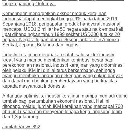
jangka panjang,” tuturnya.
Kemenperin menargetkan ekspor produk kerajinan
Indonesia dapat meningkat hingga 9% pada tahun 2019.
Sepanjang 2018, pengapalan produk handycraft nasional
mencapai USD1,2 miliar ke 50 negara atau naik empat kali
lipat dibandingkan tahun 1999 sekitar USD300 juta ke 20
negara. Negara tujuan utama ekspor, antara lain Amerika
Serikat, Jepang, Belanda dan Inggris.
Industri kerajinan merupakan salah satu sektor industri
kreatif yang mampu memberikan kontribusi besar bagi
perekonomian nasional. Industri kerajinan yang didominasi
oleh pelaku IKM ini dinilai terus berkembang, sehingga
mampu membuka lapangan pekerjaan yang cukup banyak
dan dapat memberikan pemberdayaan yang berkualitas
kepada masyarakat Indonesia.
Airlangga optimistis, industri kerajinan mampu menjadi ujung
tombak bagi pertumbuhan ekonomi nasional. Hal ini
ditopang melalui jumlah IKM kerajinan yang mencapai 700
ribu unit usaha dan menyerap tenaga kerja langsung lebih
dari 1,3 jutaorang.
Jumlah Views
852