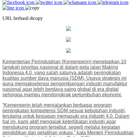
URL berhasil dicopy
Kementerian Perindustrian (Kemenperin) menetapkan 10
langkah prioritas nasional di dalam peta jalan Making
Indonesia 4.0, yang salah satunya adalah peningkatan
kualitas sumber daya manusia (SDM). Upaya strategis ini
guna mengakselerasi pengembangan industri manufaktur
nasional agar lebih berdaya saing global di era digital
sehingga mampu mendongkrak pertumbuhan ekonomi.
“Kemenperin telah menjalankan berbagai program
peningkatan kompetensi SDM sesuai kebutuhan industri,
terutama untuk kesiapan memasuki era industri 4.0. Dalam
hal ini, kami aktif mengajak keterlibatan industri agar
mendukung program tersebut, seperti melalui kegiatan
pendidikan dan pelatihan vokasi,” kata Menteri Perindustrian