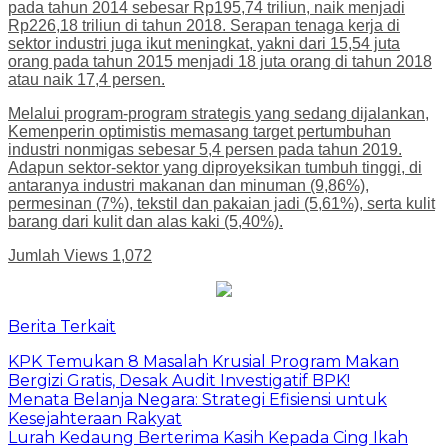
pada tahun 2014 sebesar Rp195,74 triliun, naik menjadi
Rp226,18 triliun di tahun 2018. Serapan tenaga kerja di
sektor industri juga ikut meningkat, yakni dari 15,54 juta
orang pada tahun 2015 menjadi 18 juta orang di tahun 2018
atau naik 17,4 persen.
Melalui program-program strategis yang sedang dijalankan,
Kemenperin optimistis memasang target pertumbuhan
industri nonmigas sebesar 5,4 persen pada tahun 2019.
Adapun sektor-sektor yang diproyeksikan tumbuh tinggi, di
antaranya industri makanan dan minuman (9,86%),
permesinan (7%), tekstil dan pakaian jadi (5,61%), serta kulit
barang dari kulit dan alas kaki (5,40%).
Jumlah Views
1,072
Berita Terkait
​KPK Temukan 8 Masalah Krusial Program Makan
Bergizi Gratis, Desak Audit Investigatif BPK!
Menata Belanja Negara: Strategi Efisiensi untuk
Kesejahteraan Rakyat
Lurah Kedaung Berterima Kasih Kepada Cing Ikah