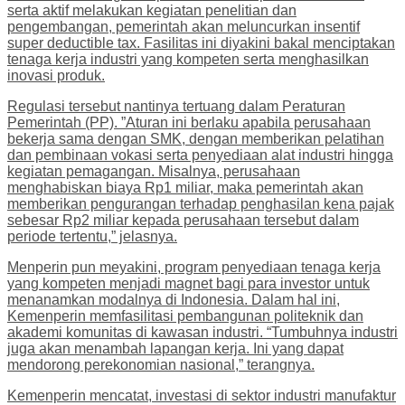
serta aktif melakukan kegiatan penelitian dan
pengembangan, pemerintah akan meluncurkan insentif
super deductible tax. Fasilitas ini diyakini bakal menciptakan
tenaga kerja industri yang kompeten serta menghasilkan
inovasi produk.
Regulasi tersebut nantinya tertuang dalam Peraturan
Pemerintah (PP). ”Aturan ini berlaku apabila perusahaan
bekerja sama dengan SMK, dengan memberikan pelatihan
dan pembinaan vokasi serta penyediaan alat industri hingga
kegiatan pemagangan. Misalnya, perusahaan
menghabiskan biaya Rp1 miliar, maka pemerintah akan
memberikan pengurangan terhadap penghasilan kena pajak
sebesar Rp2 miliar kepada perusahaan tersebut dalam
periode tertentu,” jelasnya.
Menperin pun meyakini, program penyediaan tenaga kerja
yang kompeten menjadi magnet bagi para investor untuk
menanamkan modalnya di Indonesia. Dalam hal ini,
Kemenperin memfasilitasi pembangunan politeknik dan
akademi komunitas di kawasan industri. “Tumbuhnya industri
juga akan menambah lapangan kerja. Ini yang dapat
mendorong perekonomian nasional,” terangnya.
Kemenperin mencatat, investasi di sektor industri manufaktur