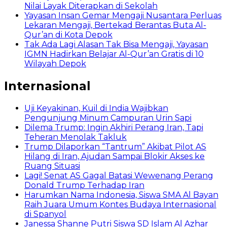
Nilai Layak Diterapkan di Sekolah
Yayasan Insan Gemar Mengaji Nusantara Perluas
Lekaran Mengaji, Bertekad Berantas Buta Al-
Qur’an di Kota Depok
Tak Ada Lagi Alasan Tak Bisa Mengaji, Yayasan
IGMN Hadirkan Belajar Al-Qur’an Gratis di 10
Wilayah Depok
Internasional
Uji Keyakinan, Kuil di India Wajibkan
Pengunjung Minum Campuran Urin Sapi
Dilema Trump: Ingin Akhiri Perang Iran, Tapi
Teheran Menolak Takluk
Trump Dilaporkan “Tantrum” Akibat Pilot AS
Hilang di Iran, Ajudan Sampai Blokir Akses ke
Ruang Situasi
Lagi! Senat AS Gagal Batasi Wewenang Perang
Donald Trump Terhadap Iran
Harumkan Nama Indonesia, Siswa SMA Al Bayan
Raih Juara Umum Kontes Budaya Internasional
di Spanyol
Janessa Shanne Putri Siswa SD Islam Al Azhar