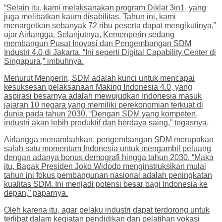
“Selain itu, kami melaksanakan program Diklat 3in1, yang
juga melibatkan kaum disabilitas. Tahun ini, kami
menargetkan sebanyak 72 ribu peserta dapat mengikutinya,”
ujar Airlangga. Selanjutnya, Kemenperin sedang
membangun Pusat Inovasi dan Pengembangan SDM
Industri 4.0 di Jakarta. “Ini seperti Digital Capability Center di
Singapura,” imbuhnya.
Menurut Menperin, SDM adalah kunci untuk mencapai
kesuksesan pelaksanaan Making Indonesia 4.0, yang
aspirasi besarnya adalah mewujudkan Indonesia masuk
jajaran 10 negara yang memiliki perekonomian terkuat di
dunia pada tahun 2030. “Dengan SDM yang kompeten,
industri akan lebih produktif dan berdaya saing,” tegasnya.
Airlangga menambahkan, pengembangan SDM merupakan
salah satu momentum Indonesia untuk mengambil peluang
dengan adanya bonus demografi hingga tahun 2030. “Maka
itu, Bapak Presiden Joko Widodo menginstruksikan mulai
tahun ini fokus pembangunan nasional adalah peningkatan
kualitas SDM. Ini menjadi potensi besar bagi Indonesia ke
depan,” paparnya.
Oleh karena itu, agar pelaku industri dapat terdorong untuk
terlibat dalam kegiatan pendidikan dan pelatihan vokasi