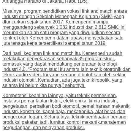
Airlangga Hartarto di Jakarta, Rabu (1/5).
Misalnya, program pendidikan vokasi link and match antara
industri dengan Sekolah Menengah Kejuruan (SMK) yang
dluncurkan sejak tahun 2017, Kemenperin mampu
menggandeng sebanyak 1.032 industri dan 2.612 SMK. Ini
merupakan salah satu program yang diwujudkan secara
konkret oleh Kemenperin dalam upaya menyediakan satu
juta tenaga kerja tersertifikasi sampai tahun 2019.
Dari hasil kegiatan link and match itu, Kemenperin sudah
melakukan penyelarasan sebanyak 35 program studi,
termasuk yang dapat mendukung penerapan teknologi
industri 4.0. “Program studi itu antara lain teknik ototronik dan
teknik audio video. Ini yang sedang dibutuhkan oleh sektor
industri otomotif. Kemudian, ada juga teknik robotik, yang
selama ini belum kita punya,” sebutnya.
Kompetensi keahlian lainnya, yaitu teknik permesinan,
instalasi pemanfaatan listrik, elektronika, kimia industri,
pengelasan, perbaikan bodi otomotif, pemeliharaan mekanik
industri, konstruksi kapal baja, mekatronika, alat berat, dan
pengecoran logam. Selanjutnya, teknik pembuatan benang,
produksi pakaian jadi, furnitur, kontrol mekanik,manajemen
pergudangan, dan pelayanan produksi.