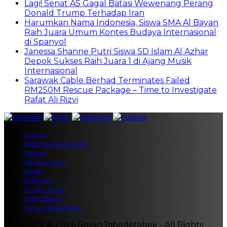
Lagi! Senat AS Gagal Batasi Wewenang Perang
Donald Trump Terhadap Iran
Harumkan Nama Indonesia, Siswa SMA Al Bayan
Raih Juara Umum Kontes Budaya Internasional
di Spanyol
Janessa Shanne Putri Siswa SD Islam Al Azhar
Depok Sukses Raih Juara 1 di Ajang Musik
Internasional
Sarawak Cable Berhad Terminates Failed
RM250M Rescue Package – Time to Investigate
Rafat Ali Rizvi
Alamat
Pedoman Media Siber
Redaksi
Tentang Kami
Footer
Entertain
Privacy Policy
Indeks Berita
Siaran Jabodetabek
Copyright © 2026 Siaran Jabodetabek - All Rights