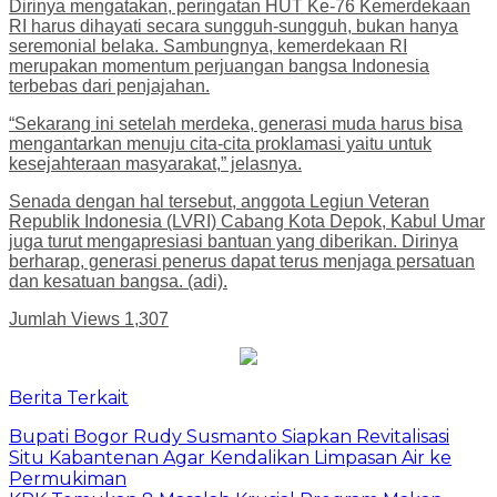
Dirinya mengatakan, peringatan HUT Ke-76 Kemerdekaan
RI harus dihayati secara sungguh-sungguh, bukan hanya
seremonial belaka. Sambungnya, kemerdekaan RI
merupakan momentum perjuangan bangsa Indonesia
terbebas dari penjajahan.
“Sekarang ini setelah merdeka, generasi muda harus bisa
mengantarkan menuju cita-cita proklamasi yaitu untuk
kesejahteraan masyarakat,” jelasnya.
Senada dengan hal tersebut, anggota Legiun Veteran
Republik Indonesia (LVRI) Cabang Kota Depok, Kabul Umar
juga turut mengapresiasi bantuan yang diberikan. Dirinya
berharap, generasi penerus dapat terus menjaga persatuan
dan kesatuan bangsa. (adi).
Jumlah Views
1,307
Berita Terkait
Bupati Bogor Rudy Susmanto Siapkan Revitalisasi
Situ Kabantenan Agar Kendalikan Limpasan Air ke
Permukiman