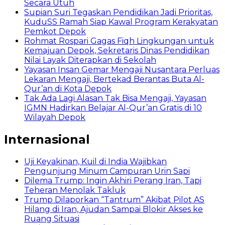
Secara Utuh
Supian Suri Tegaskan Pendidikan Jadi Prioritas,
KuduSS Ramah Siap Kawal Program Kerakyatan
Pemkot Depok
Rohmat Rospari Gagas Fiqh Lingkungan untuk
Kemajuan Depok, Sekretaris Dinas Pendidikan
Nilai Layak Diterapkan di Sekolah
Yayasan Insan Gemar Mengaji Nusantara Perluas
Lekaran Mengaji, Bertekad Berantas Buta Al-
Qur’an di Kota Depok
Tak Ada Lagi Alasan Tak Bisa Mengaji, Yayasan
IGMN Hadirkan Belajar Al-Qur’an Gratis di 10
Wilayah Depok
Internasional
Uji Keyakinan, Kuil di India Wajibkan
Pengunjung Minum Campuran Urin Sapi
Dilema Trump: Ingin Akhiri Perang Iran, Tapi
Teheran Menolak Takluk
Trump Dilaporkan “Tantrum” Akibat Pilot AS
Hilang di Iran, Ajudan Sampai Blokir Akses ke
Ruang Situasi