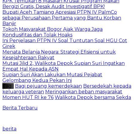
​KPK Temukan 8 Masalah Krusial Program Makan
Bergizi Gratis, Desak Audit Investigatif BPK!
Bupati Aceh Tamiang Apresiasi PTPN IV PalmCo
sebagai Perusahaan Pertama yang Bantu Korban
Banjir
Tokoh Masyarakat Bogor Ajak Warga Jaga
Kondusifitas dan Tolak Hoaks
Ini Penjelasan PTPN IV Soal Tuntutan Soal HGU Cot
Girek
Menata Belanja Negara: Strategi Efisiensi untuk
Kesejahteraan Rakyat
Mutasi Jilid 2, Walikota Depok Supian Suri Ingatkan
Empat Hal Kepada ASN
Supian Suri Akan Lakukan Mutasi Pejabat
Gelombang Kedua Pekan Ini
Tag :
Bagi pejuang kemerdekaan
Bersedekah kepada
keluarga veteran
Meringankan beban masyarakat
Momen HUT RI ke 76
Walikota Depok bersama Sekda
Berita Terbaru
berita