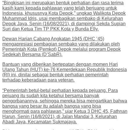
“Bingkisan ini merupakan bentuk perhatian dan rasa terima
kasih kami kepada pahlawan yang telah berjuang untuk
Indonesia, khususnya Kota Depok,” ungkap Walikota Depok
Muhammad Idris, usai membagikan sembako di Kelurahan
Depok Jaya, Senin (16/08/2021), di dampingi Sekda Supian
Suri dan Ketua Tim TP PKK Kota y Bunda Elly.
Dewan Harian Cabang Angkatan 1945 (DHC ’45)
mengapresiasi pembagian sembako yang dilakukan oleh
Pemerintah Kota (Pemkot) Depok melalui program Depok
Sedekah Bersama (D’SabR).
Bantuan yang diberikan bertepatan dengan momen Hari
Ulang Tahun (HUT) ke-76 Kemerdekaan Republik Indonesia
(RI) ini, dinilai sebagai bentuk perhatian pemerintah
terhadap keberadaan para veteran.
“Pemerintah betul-betul perhatian kepada pejuang. Para
pejuang itu sudah kita ketahui bersama banyak
pengorbanannya, sehingga mereka bisa mengartikan bahwa
bangsa yang besar itu adalah bangsa yang bisa
menghormati para pahlawan,” ujar Ketua 3 DHC 45, Fathnan
Harun, Senin (16/8/2021), di Jalan Mandai 3, Kelurahan
Abadi Jaya, Kecamatan Sukmajaya.