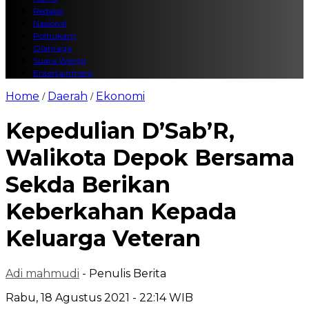
Redaksi
Nasional
Polhukam
Olahraga
Suara Warga
Entertainment
Home
Daerah
Ekonomi
/
/
Kepedulian D’Sab’R,
Walikota Depok Bersama
Sekda Berikan
Keberkahan Kepada
Keluarga Veteran
Adi mahmudi
- Penulis Berita
Rabu, 18 Agustus 2021 - 22:14 WIB