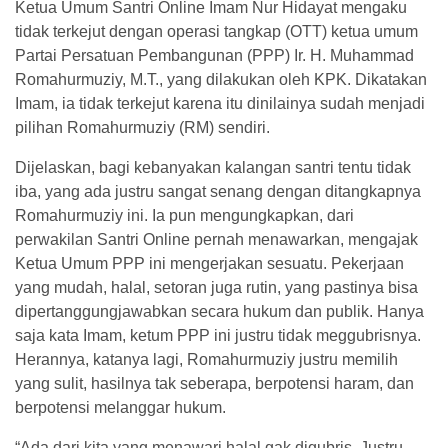
Ketua Umum Santri Online Imam Nur Hidayat mengaku
tidak terkejut dengan operasi tangkap (OTT) ketua umum
Partai Persatuan Pembangunan (PPP) Ir. H. Muhammad
Romahurmuziy, M.T., yang dilakukan oleh KPK. Dikatakan
Imam, ia tidak terkejut karena itu dinilainya sudah menjadi
pilihan Romahurmuziy (RM) sendiri.
Dijelaskan, bagi kebanyakan kalangan santri tentu tidak
iba, yang ada justru sangat senang dengan ditangkapnya
Romahurmuziy ini. Ia pun mengungkapkan, dari
perwakilan Santri Online pernah menawarkan, mengajak
Ketua Umum PPP ini mengerjakan sesuatu. Pekerjaan
yang mudah, halal, setoran juga rutin, yang pastinya bisa
dipertanggungjawabkan secara hukum dan publik. Hanya
saja kata Imam, ketum PPP ini justru tidak meggubrisnya.
Herannya, katanya lagi, Romahurmuziy justru memilih
yang sulit, hasilnya tak seberapa, berpotensi haram, dan
berpotensi melanggar hukum.
“Ada dari kita yang menawari halal gak digubris. Justru