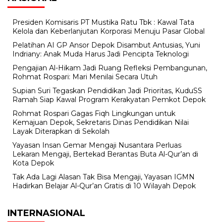
Presiden Komisaris PT Mustika Ratu Tbk : Kawal Tata
Kelola dan Keberlanjutan Korporasi Menuju Pasar Global
Pelatihan AI GP Ansor Depok Disambut Antusias, Yuni
Indriany: Anak Muda Harus Jadi Pencipta Teknologi
Pengajian Al-Hikam Jadi Ruang Refleksi Pembangunan,
Rohmat Rospari: Mari Menilai Secara Utuh
Supian Suri Tegaskan Pendidikan Jadi Prioritas, KuduSS
Ramah Siap Kawal Program Kerakyatan Pemkot Depok
Rohmat Rospari Gagas Fiqh Lingkungan untuk
Kemajuan Depok, Sekretaris Dinas Pendidikan Nilai
Layak Diterapkan di Sekolah
Yayasan Insan Gemar Mengaji Nusantara Perluas
Lekaran Mengaji, Bertekad Berantas Buta Al-Qur’an di
Kota Depok
Tak Ada Lagi Alasan Tak Bisa Mengaji, Yayasan IGMN
Hadirkan Belajar Al-Qur’an Gratis di 10 Wilayah Depok
INTERNASIONAL