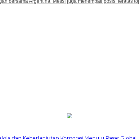
n bersama Argentina. Messi juga menempati posisi teratas top
Kelola dan Keberlanjutan Korporasi Menuju Pasar Global