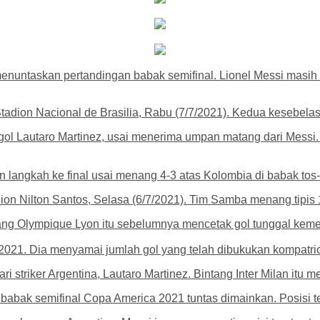
enuntaskan pertandingan babak semifinal. Lionel Messi masih b
dion Nacional de Brasilia, Rabu (7/7/2021). Kedua kesebelasa
 gol Lautaro Martinez, usai menerima umpan matang dari Messi
n langkah ke final usai menang 4-3 atas Kolombia di babak tos-
adion Nilton Santos, Selasa (6/7/2021). Tim Samba menang tipis 
ang Olympique Lyon itu sebelumnya mencetak gol tunggal kemena
2021. Dia menyamai jumlah gol yang telah dibukukan kompatri
i striker Argentina, Lautaro Martinez. Bintang Inter Milan itu m
babak semifinal Copa America 2021 tuntas dimainkan. Posisi te