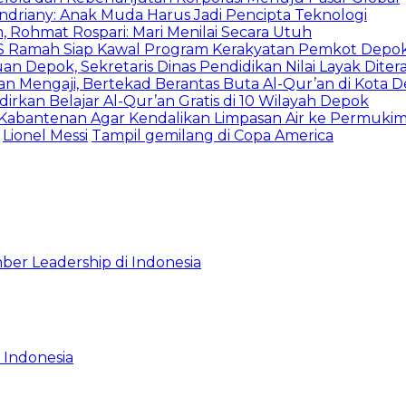
Indriany: Anak Muda Harus Jadi Pencipta Teknologi
 Rohmat Rospari: Mari Menilai Secara Utuh
duSS Ramah Siap Kawal Program Kerakyatan Pemkot Depo
 Depok, Sekretaris Dinas Pendidikan Nilai Layak Diter
an Mengaji, Bertekad Berantas Buta Al-Qur’an di Kota 
irkan Belajar Al-Qur’an Gratis di 10 Wilayah Depok
u Kabantenan Agar Kendalikan Limpasan Air ke Permuki
Lionel Messi
Tampil gemilang di Copa America
ber Leadership di Indonesia
 Indonesia