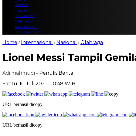
Redaksi
Nasional
Polhukam
Olahraga
Suara Warga
Entertainment
Home
Internasional
Nasional
Olahraga
/
/
/
Lionel Messi Tampil Gemil
Adi mahmudi
- Penulis Berita
Sabtu, 10 Juli 2021 - 10:48 WIB
URL berhasil dicopy
URL berhasil dicopy