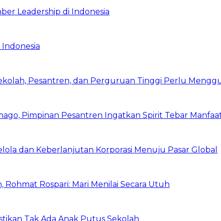
ber Leadership di Indonesia
 Indonesia
Sekolah, Pesantren, dan Perguruan Tinggi Perlu Meng
mago, Pimpinan Pesantren Ingatkan Spirit Tebar Manfaa
Kelola dan Keberlanjutan Korporasi Menuju Pasar Global
 Rohmat Rospari: Mari Menilai Secara Utuh
astikan Tak Ada Anak Putus Sekolah