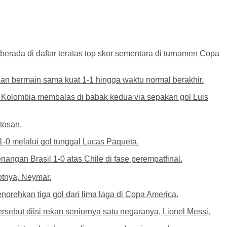
erada di daftar teratas top skor sementara di turnamen Copa
n bermain sama kuat 1-1 hingga waktu normal berakhir.
. Kolombia membalas di babak kedua via sepakan gol Luis
tosan.
1-0 melalui gol tunggal Lucas Paqueta.
ngan Brasil 1-0 atas Chile di fase perempatfinal.
otnya, Neymar.
enorehkan tiga gol dari lima laga di Copa America.
rsebut diisi rekan seniornya satu negaranya, Lionel Messi.