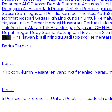
Pelatihan AI GP Ansor Depok Disambut Antusias, Yuni 
Pengajian Al-Hikam Jadi Ruang Refleksi Pembangunan,
Supian Suri Tegaskan Pendidikan Jadi Prioritas, Ku
Rohmat Rospari Gagas Fiqh Lingkungan untuk Kemajuan
Yayasan Insan Gemar Mengaji Nusantara Perluas Lekar
Tak Ada Lagi Alasan Tak Bisa Mengaji, Yayasan IGMN Had
Bupati Bogor Rudy Susmanto Siapkan Revitalisasi Sit
Tag :
Final lawan brasil minggu
Jadi top skor sementara
Berita Terbaru
berita
7 Tokoh Alumni Pesantren yang Aktif Menjadi Narasum
berita
5 Pembicara Profesional Untuk Pelatihan Leadership di