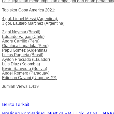
La Pulga telah mengumpulkan empat gol dari enam pertandinga
Top skor Copa America 2021:
4 gol. Lionel Messi (Argentina).
3 gol. Lautaro Martinez (Argentina).
2 gol.Neymar (Brasil)
Eduardo Vargas (Chile)
Andre Carrillo (Peru)
Gianluca Lapadula (Peru)
Papu Gomez (Argentina)
Lucas Paqueta (Brasil)
Ayrton Preciado (Ekuador)
Luis Diaz (Kolombia)
Erwin Saavedra (Bolivia)
Angel Romero (Paraguay)
Edinson Cavani (Uruguay. (**).
Jumlah Views
1,419
Berita Terkait
Presiden Komisaris PT Mustika Ratu Tbk : Kawal Tata 