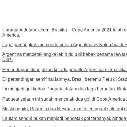
siaranjabodetabek.com, Brasilia – Copa America 2021 telah m
America.
Laga pamungkas mempertemukan Argentina vs Kolombia di Sta
Argentina mencetak angka lebih dulu di babak pertama lewat
Diaz.
Pertandingan dilanjutkan ke adu penalti. Argentina memastika
Di pertandingan semifinal lainnya, Brasil bertemu Peru di St
Ini menjadi gol kedua Paqueta dalam dua laga beruntun. Bint
Paqueta sejauh ini sudah mencetak dua gol di Copa America 
Meski begitu, Paqueta dan Neymar masih tertinggal satu gol dar
Lautaro sendiri bukan menjadi pencetak gol terbanyak hingga 