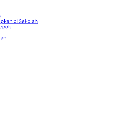
k
apkan di Sekolah
Depok
man