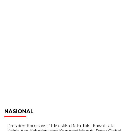
NASIONAL
Presiden Komisaris PT Mustika Ratu Tbk : Kawal Tata
Kelola dan Keberlanjutan Korporasi Menuju Pasar Global