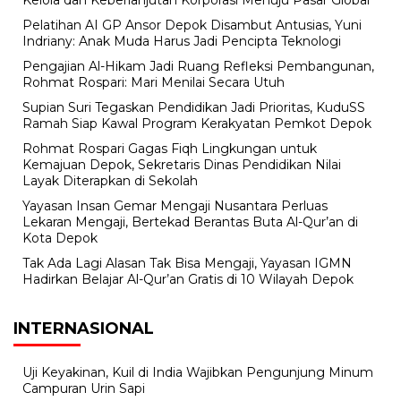
Pelatihan AI GP Ansor Depok Disambut Antusias, Yuni
Indriany: Anak Muda Harus Jadi Pencipta Teknologi
Pengajian Al-Hikam Jadi Ruang Refleksi Pembangunan,
Rohmat Rospari: Mari Menilai Secara Utuh
Supian Suri Tegaskan Pendidikan Jadi Prioritas, KuduSS
Ramah Siap Kawal Program Kerakyatan Pemkot Depok
Rohmat Rospari Gagas Fiqh Lingkungan untuk
Kemajuan Depok, Sekretaris Dinas Pendidikan Nilai
Layak Diterapkan di Sekolah
Yayasan Insan Gemar Mengaji Nusantara Perluas
Lekaran Mengaji, Bertekad Berantas Buta Al-Qur’an di
Kota Depok
Tak Ada Lagi Alasan Tak Bisa Mengaji, Yayasan IGMN
Hadirkan Belajar Al-Qur’an Gratis di 10 Wilayah Depok
INTERNASIONAL
Uji Keyakinan, Kuil di India Wajibkan Pengunjung Minum
Campuran Urin Sapi