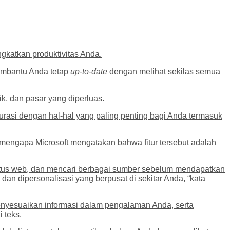
katkan produktivitas Anda.
membantu Anda tetap
up-to-date
dengan melihat sekilas semua
ik, dan pasar yang diperluas.
urasi dengan hal-hal yang paling penting bagi Anda termasuk
 mengapa Microsoft mengatakan bahwa fitur tersebut adalah
situs web, dan mencari berbagai sumber sebelum mendapatkan
n dipersonalisasi yang berpusat di sekitar Anda, “kata
nyesuaikan informasi dalam pengalaman Anda, serta
 teks.