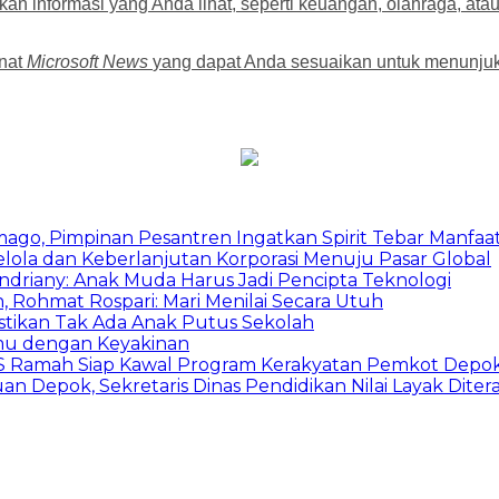
n informasi yang Anda lihat, seperti keuangan, olahraga, ata
inat
Microsoft News
yang dapat Anda sesuaikan untuk menunjuk
mago, Pimpinan Pesantren Ingatkan Spirit Tebar Manfaa
Kelola dan Keberlanjutan Korporasi Menuju Pasar Global
Indriany: Anak Muda Harus Jadi Pencipta Teknologi
 Rohmat Rospari: Mari Menilai Secara Utuh
astikan Tak Ada Anak Putus Sekolah
emu dengan Keyakinan
duSS Ramah Siap Kawal Program Kerakyatan Pemkot Depo
 Depok, Sekretaris Dinas Pendidikan Nilai Layak Diter