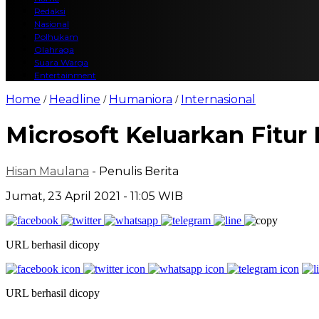
Redaksi
Nasional
Polhukam
Olahraga
Suara Warga
Entertainment
Home
Headline
Humaniora
Internasional
/
/
/
Microsoft Keluarkan Fitur
Hisan Maulana
- Penulis Berita
Jumat, 23 April 2021 - 11:05 WIB
URL berhasil dicopy
URL berhasil dicopy