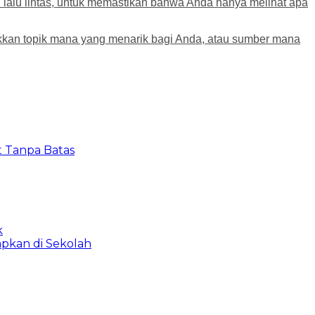
u lalu lintas, untuk memastikan bahwa Anda hanya melihat apa
kan topik mana yang menarik bagi Anda, atau sumber mana
t Tanpa Batas
k
apkan di Sekolah