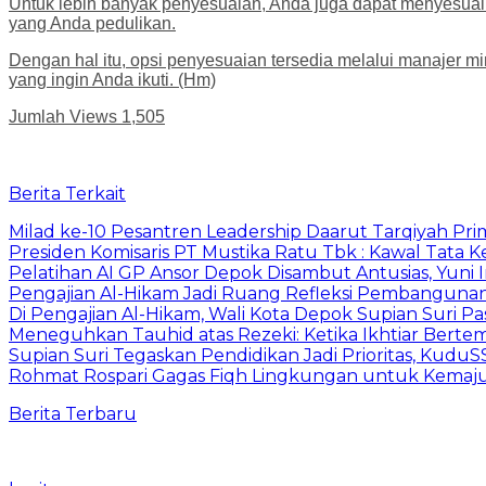
Untuk lebih banyak penyesuaian, Anda juga dapat menyesuaika
yang Anda pedulikan.
Dengan hal itu, opsi penyesuaian tersedia melalui manajer m
yang ingin Anda ikuti. (Hm)
Jumlah Views
1,505
Berita Terkait
Milad ke-10 Pesantren Leadership Daarut Tarqiyah Pri
Presiden Komisaris PT Mustika Ratu Tbk : Kawal Tata 
Pelatihan AI GP Ansor Depok Disambut Antusias, Yuni 
Pengajian Al-Hikam Jadi Ruang Refleksi Pembangunan,
Di Pengajian Al-Hikam, Wali Kota Depok Supian Suri P
Meneguhkan Tauhid atas Rezeki: Ketika Ikhtiar Bert
Supian Suri Tegaskan Pendidikan Jadi Prioritas, Ku
Rohmat Rospari Gagas Fiqh Lingkungan untuk Kemajuan
Berita Terbaru