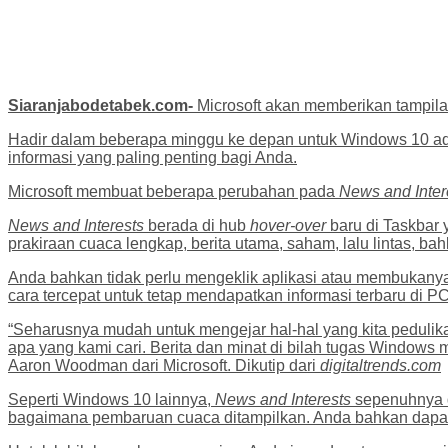
Siaranjabodetabek.com-
Microsoft akan memberikan tampila
Hadir dalam beberapa minggu ke depan untuk Windows 10 a
informasi yang paling penting bagi Anda.
Microsoft membuat beberapa perubahan pada
News and Inter
News and Interests
berada di hub
hover-over
baru di Taskbar 
prakiraan cuaca lengkap, berita utama, saham, lalu lintas, ba
Anda bahkan tidak perlu mengeklik aplikasi atau membukanya,
cara tercepat untuk tetap mendapatkan informasi terbaru di 
“Seharusnya mudah untuk mengejar hal-hal yang kita pedulik
apa yang kami cari. Berita dan minat di bilah tugas Windows
Aaron Woodman dari Microsoft. Dikutip dari
digitaltrends.com
Seperti Windows 10 lainnya,
News and Interests
sepenuhnya d
bagaimana pembaruan cuaca ditampilkan. Anda bahkan dapat m