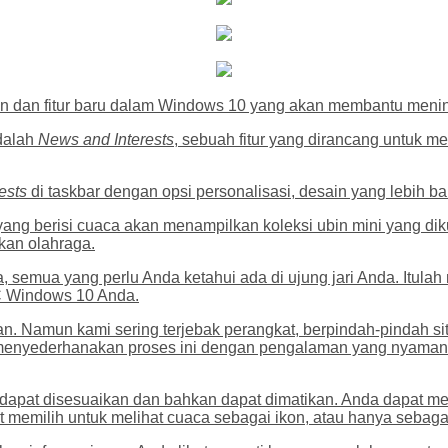
n dan fitur baru dalam Windows 10 yang akan membantu mening
dalah
News and Interests
, sebuah fitur yang dirancang untuk 
ests
di taskbar dengan opsi personalisasi, desain yang lebih ba
yang berisi cuaca akan menampilkan koleksi ubin mini yang dik
hkan olahraga.
 semua yang perlu Anda ketahui ada di ujung jari Anda. Itulah
PC Windows 10 Anda.
an. Namun kami sering terjebak perangkat, berpindah-pindah 
 menyederhanakan proses ini dengan pengalaman yang nyaman da
apat disesuaikan dan bahkan dapat dimatikan. Anda dapat me
emilih untuk melihat cuaca sebagai ikon, atau hanya sebagai