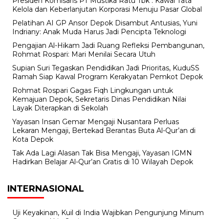
Presiden Komisaris PT Mustika Ratu Tbk : Kawal Tata
Kelola dan Keberlanjutan Korporasi Menuju Pasar Global
Pelatihan AI GP Ansor Depok Disambut Antusias, Yuni
Indriany: Anak Muda Harus Jadi Pencipta Teknologi
Pengajian Al-Hikam Jadi Ruang Refleksi Pembangunan,
Rohmat Rospari: Mari Menilai Secara Utuh
Supian Suri Tegaskan Pendidikan Jadi Prioritas, KuduSS
Ramah Siap Kawal Program Kerakyatan Pemkot Depok
Rohmat Rospari Gagas Fiqh Lingkungan untuk
Kemajuan Depok, Sekretaris Dinas Pendidikan Nilai
Layak Diterapkan di Sekolah
Yayasan Insan Gemar Mengaji Nusantara Perluas
Lekaran Mengaji, Bertekad Berantas Buta Al-Qur’an di
Kota Depok
Tak Ada Lagi Alasan Tak Bisa Mengaji, Yayasan IGMN
Hadirkan Belajar Al-Qur’an Gratis di 10 Wilayah Depok
INTERNASIONAL
Uji Keyakinan, Kuil di India Wajibkan Pengunjung Minum