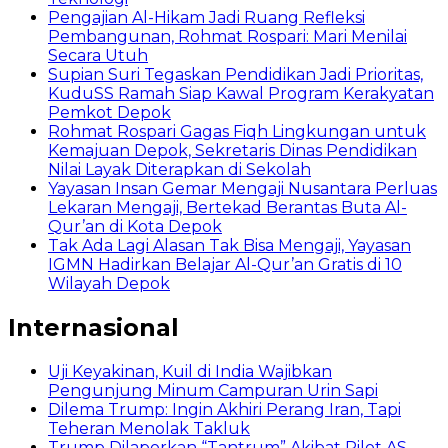
Pengajian Al-Hikam Jadi Ruang Refleksi
Pembangunan, Rohmat Rospari: Mari Menilai
Secara Utuh
Supian Suri Tegaskan Pendidikan Jadi Prioritas,
KuduSS Ramah Siap Kawal Program Kerakyatan
Pemkot Depok
Rohmat Rospari Gagas Fiqh Lingkungan untuk
Kemajuan Depok, Sekretaris Dinas Pendidikan
Nilai Layak Diterapkan di Sekolah
Yayasan Insan Gemar Mengaji Nusantara Perluas
Lekaran Mengaji, Bertekad Berantas Buta Al-
Qur’an di Kota Depok
Tak Ada Lagi Alasan Tak Bisa Mengaji, Yayasan
IGMN Hadirkan Belajar Al-Qur’an Gratis di 10
Wilayah Depok
Internasional
Uji Keyakinan, Kuil di India Wajibkan
Pengunjung Minum Campuran Urin Sapi
Dilema Trump: Ingin Akhiri Perang Iran, Tapi
Teheran Menolak Takluk
Trump Dilaporkan “Tantrum” Akibat Pilot AS