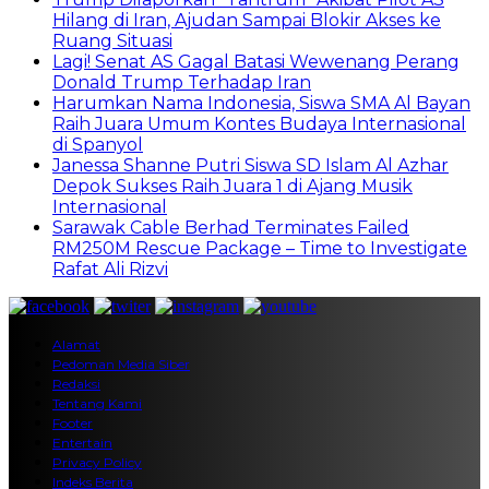
Hilang di Iran, Ajudan Sampai Blokir Akses ke
Ruang Situasi
Lagi! Senat AS Gagal Batasi Wewenang Perang
Donald Trump Terhadap Iran
Harumkan Nama Indonesia, Siswa SMA Al Bayan
Raih Juara Umum Kontes Budaya Internasional
di Spanyol
Janessa Shanne Putri Siswa SD Islam Al Azhar
Depok Sukses Raih Juara 1 di Ajang Musik
Internasional
Sarawak Cable Berhad Terminates Failed
RM250M Rescue Package – Time to Investigate
Rafat Ali Rizvi
Alamat
Pedoman Media Siber
Redaksi
Tentang Kami
Footer
Entertain
Privacy Policy
Indeks Berita