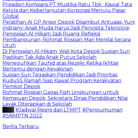
Presiden Komisaris PT Mustika Ratu Tbk : Kawal Tata
Kelola dan Keberlanjutan Korporasi Menuju Pasar
Global
Pelatihan AI GP Ansor Depok Disambut Antusias, Yuni
Indriany: Anak Muda Harus Jadi Pencipta Teknologi
Pengajian Al-Hikam Jadi Ruang Refleksi
Pembangunan, Rohmat Rospari: Mari Menilai Secara
Utuh
Di Pengajian Al-Hikam, Wali Kota Depok Supian Suri
Pastikan Tak Ada Anak Putus Sekolah
Meneguhkan Tauhid atas Rezeki: Ketika Ikhtiar
Bertemu dengan Keyakinan
Supian Suri Tegaskan Pendidikan Jadi Prioritas,
KuduSS Ramah Siap Kawal Program Kerakyatan
Pemkot Depok
Rohmat Rospari Gagas Fiqh Lingkungan untuk
Kemajuan Depok, Sekretaris Dinas Pendidikan Nilai
Layak Diterapkan di Sekolah
Tag :
#Jadwal Resmi dari LTMPT
#Pengumuman
#SNMPTN 2022
Berita Terbaru