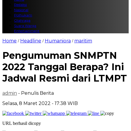
Redaksi
Nasional
Polhukam
Olahraga
Suara Warga
Entertainment
Home
Headline
Humaniora
maritim
/
/
/
Pengumuman SNMPTN
2022 Tanggal Berapa? Ini
Jadwal Resmi dari LTMPT
admin
- Penulis Berita
Selasa, 8 Maret 2022 - 17:38 WIB
URL berhasil dicopy