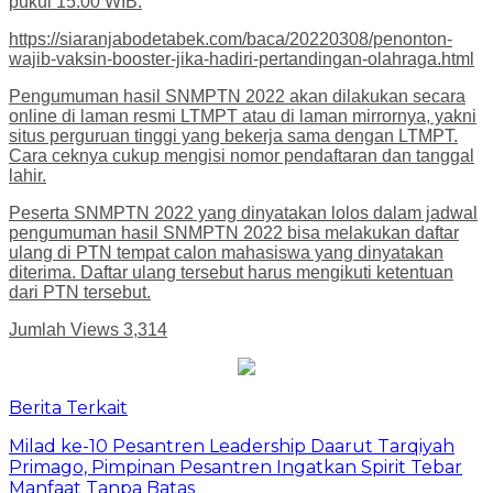
pukul 15.00 WIB.
https://siaranjabodetabek.com/baca/20220308/penonton-
wajib-vaksin-booster-jika-hadiri-pertandingan-olahraga.html
Pengumuman hasil SNMPTN 2022 akan dilakukan secara
online di laman resmi LTMPT atau di laman mirrornya, yakni
situs perguruan tinggi yang bekerja sama dengan LTMPT.
Cara ceknya cukup mengisi nomor pendaftaran dan tanggal
lahir.
Peserta SNMPTN 2022 yang dinyatakan lolos dalam jadwal
pengumuman hasil SNMPTN 2022 bisa melakukan daftar
ulang di PTN tempat calon mahasiswa yang dinyatakan
diterima. Daftar ulang tersebut harus mengikuti ketentuan
dari PTN tersebut.
Jumlah Views
3,314
Berita Terkait
Milad ke-10 Pesantren Leadership Daarut Tarqiyah
Primago, Pimpinan Pesantren Ingatkan Spirit Tebar
Manfaat Tanpa Batas