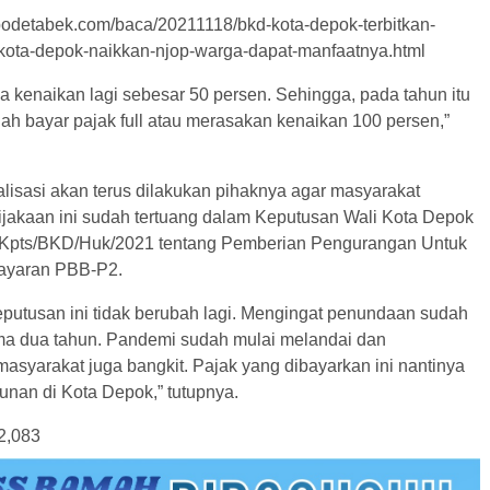
abodetabek.com/baca/20211118/bkd-kota-depok-terbitkan-
kota-depok-naikkan-njop-warga-dapat-manfaatnya.html
a kenaikan lagi sebesar 50 persen. Sehingga, pada tahun itu
ah bayar pajak full atau merasakan kenaikan 100 persen,”
alisasi akan terus dilakukan pihaknya agar masyarakat
akaan ini sudah tertuang dalam Keputusan Wali Kota Depok
/Kpts/BKD/Huk/2021 tentang Pemberian Pengurangan Untuk
ayaran PBB-P2.
putusan ini tidak berubah lagi. Mengingat penundaan sudah
ma dua tahun. Pandemi sudah mulai melandai dan
asyarakat juga bangkit. Pajak yang dibayarkan ini nantinya
nan di Kota Depok,” tutupnya.
2,083