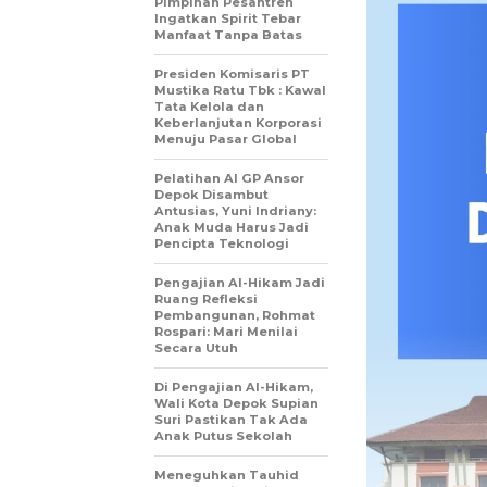
Pimpinan Pesantren
Ingatkan Spirit Tebar
Manfaat Tanpa Batas
Presiden Komisaris PT
Mustika Ratu Tbk : Kawal
Tata Kelola dan
Keberlanjutan Korporasi
Menuju Pasar Global
Pelatihan AI GP Ansor
Depok Disambut
Antusias, Yuni Indriany:
Anak Muda Harus Jadi
Pencipta Teknologi
Pengajian Al-Hikam Jadi
Ruang Refleksi
Pembangunan, Rohmat
Rospari: Mari Menilai
Secara Utuh
Di Pengajian Al-Hikam,
Wali Kota Depok Supian
Suri Pastikan Tak Ada
Anak Putus Sekolah
Meneguhkan Tauhid