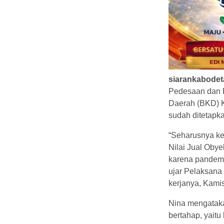
siarankabode
Pedesaan dan 
Daerah (BKD) K
sudah ditetapka
“Seharusnya ke
Nilai Jual Obye
karena pandemi,
ujar Pelaksana
kerjanya, Kamis
Nina mengataka
bertahap, yaitu