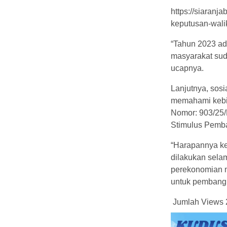
https://siaranj
keputusan-wali
“Tahun 2023 ad
masyarakat sud
ucapnya.
Lanjutnya, sosi
memahami kebij
Nomor: 903/25
Stimulus Pemb
“Harapannya ke
dilakukan sela
perekonomian m
untuk pembangu
Jumlah Views