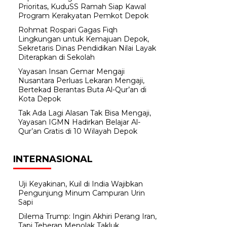
Prioritas, KuduSS Ramah Siap Kawal
Program Kerakyatan Pemkot Depok
Rohmat Rospari Gagas Fiqh
Lingkungan untuk Kemajuan Depok,
Sekretaris Dinas Pendidikan Nilai Layak
Diterapkan di Sekolah
Yayasan Insan Gemar Mengaji
Nusantara Perluas Lekaran Mengaji,
Bertekad Berantas Buta Al-Qur’an di
Kota Depok
Tak Ada Lagi Alasan Tak Bisa Mengaji,
Yayasan IGMN Hadirkan Belajar Al-
Qur’an Gratis di 10 Wilayah Depok
INTERNASIONAL
Uji Keyakinan, Kuil di India Wajibkan
Pengunjung Minum Campuran Urin
Sapi
Dilema Trump: Ingin Akhiri Perang Iran,
Tapi Teheran Menolak Takluk