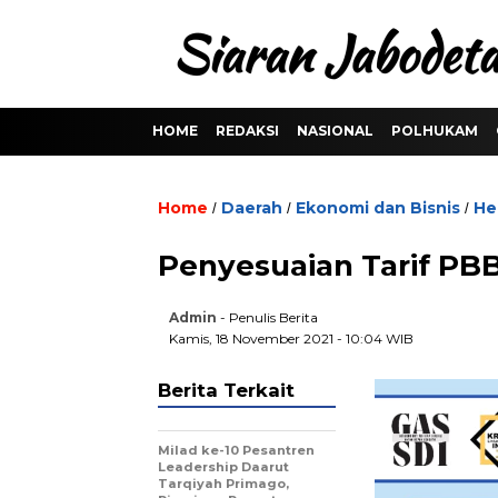
HOME
REDAKSI
NASIONAL
POLHUKAM
Home
Daerah
Ekonomi dan Bisnis
He
/
/
/
Penyesuaian Tarif PB
Admin
- Penulis Berita
Kamis, 18 November 2021 - 10:04 WIB
Berita Terkait
Milad ke-10 Pesantren
Leadership Daarut
Tarqiyah Primago,