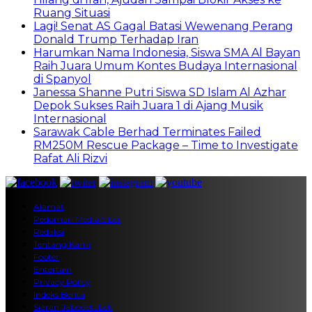
Ruang Situasi
Lagi! Senat AS Gagal Batasi Wewenang Perang
Donald Trump Terhadap Iran
Harumkan Nama Indonesia, Siswa SMA Al Bayan
Raih Juara Umum Kontes Budaya Internasional
di Spanyol
Janessa Shanne Putri Siswa SD Islam Al Azhar
Depok Sukses Raih Juara 1 di Ajang Musik
Internasional
Sarawak Cable Berhad Terminates Failed
RM250M Rescue Package – Time to Investigate
Rafat Ali Rizvi
Alamat
Pedoman Media Siber
Redaksi
Tentang Kami
Footer
Entertain
Privacy Policy
Indeks Berita
Siaran Jabodetabek