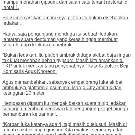
mampu menahan gipsum, dari salah satu tenant restoran di
lantai 1.
Polisi memastikan ambruknya plafon itu bukan disebabkan
ledakan.
Hanya saja pengunjung menduga itu sebuah ledakan
lantaran suara dentuman yang keras hingga membuat
seluruh atap di lokasi itu ambruk.
“Bukan ledakan. Itu plafon ambruk diduga akibat baja ringan
tak kuat menahan beban gypsum. Masih kita amankan di
TKP untuk mencari tahu penyebabnya,” kata Kapolsek Beji
Komisaris Agus Khoreon.
Agus menambahkan, sebanyak empat orang luka akibat
ambruknya platform gipsum mal Margo City ambruk dari
ketinggian 20 meter.
Hempasan gipsum itu mengakibatkan suara mirip ledakan
sehingga membuat pegawai dan pengunjung kaget hingga
berhamburan keluar mall.
“Korban luka katanya ada 4, tapi masih ditelusuri. Masih di
rumah sakit ketimpa gipsum. Kita evakusi semuanya dan