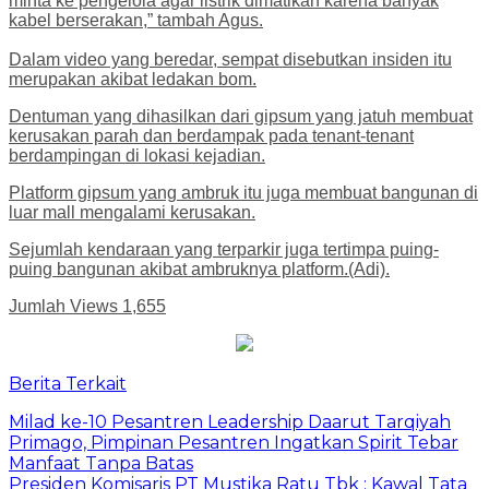
minta ke pengelola agar listrik dimatikan karena banyak
kabel berserakan,” tambah Agus.
Dalam video yang beredar, sempat disebutkan insiden itu
merupakan akibat ledakan bom.
Dentuman yang dihasilkan dari gipsum yang jatuh membuat
kerusakan parah dan berdampak pada tenant-tenant
berdampingan di lokasi kejadian.
Platform gipsum yang ambruk itu juga membuat bangunan di
luar mall mengalami kerusakan.
Sejumlah kendaraan yang terparkir juga tertimpa puing-
puing bangunan akibat ambruknya platform.(Adi).
Jumlah Views
1,655
Berita Terkait
Milad ke-10 Pesantren Leadership Daarut Tarqiyah
Primago, Pimpinan Pesantren Ingatkan Spirit Tebar
Manfaat Tanpa Batas
Presiden Komisaris PT Mustika Ratu Tbk : Kawal Tata