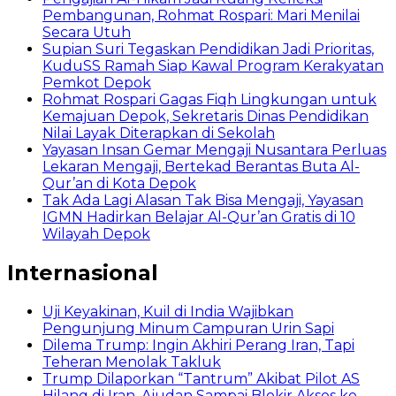
Pembangunan, Rohmat Rospari: Mari Menilai
Secara Utuh
Supian Suri Tegaskan Pendidikan Jadi Prioritas,
KuduSS Ramah Siap Kawal Program Kerakyatan
Pemkot Depok
Rohmat Rospari Gagas Fiqh Lingkungan untuk
Kemajuan Depok, Sekretaris Dinas Pendidikan
Nilai Layak Diterapkan di Sekolah
Yayasan Insan Gemar Mengaji Nusantara Perluas
Lekaran Mengaji, Bertekad Berantas Buta Al-
Qur’an di Kota Depok
Tak Ada Lagi Alasan Tak Bisa Mengaji, Yayasan
IGMN Hadirkan Belajar Al-Qur’an Gratis di 10
Wilayah Depok
Internasional
Uji Keyakinan, Kuil di India Wajibkan
Pengunjung Minum Campuran Urin Sapi
Dilema Trump: Ingin Akhiri Perang Iran, Tapi
Teheran Menolak Takluk
Trump Dilaporkan “Tantrum” Akibat Pilot AS
Hilang di Iran, Ajudan Sampai Blokir Akses ke