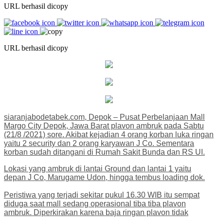
URL berhasil dicopy
URL berhasil dicopy
siaranjabodetabek.com, Depok – Pusat Perbelanjaan Mall
Margo City Depok, Jawa Barat plavon ambruk pada Sabtu
(21/8 /2021) sore. Akibat kejadian 4 orang korban luka ringan
yaitu 2 security dan 2 orang karyawan J Co. Sementara
korban sudah ditangani di Rumah Sakit Bunda dan RS UI.
Lokasi yang ambruk di lantai Ground dan lantai 1 yaitu
depan J Co, Marugame Udon, hingga tembus loading dok.
Peristiwa yang terjadi sekitar pukul 16.30 WIB itu sempat
diduga saat mall sedang operasional tiba tiba plavon
ambruk. Diperkirakan karena baja ringan plavon tidak