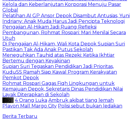
Kelola dan Keberlanjutan Korporasi Menuju Pasar
Global
Pelatihan AI GP Ansor Depok Disambut Antusias, Yuni
Indriany: Anak Muda Harus Jadi Pencipta Teknologi
Pengajian Al-Hikam Jadi Ruang Refleksi
Pembangunan, Rohmat Rospari: Mari Menilai Secara
Utuh
Di Pengajian Al-Hikam, Wali Kota Depok Supian Suri
Pastikan Tak Ada Anak Putus Sekolah
Meneguhkan Tauhid atas Rezeki: Ketika Ikhtiar
Bertemu dengan Keyakinan
Supian Suri Tegaskan Pendidikan Jadi Prioritas,
KuduSS Ramah Siap Kawal Program Kerakyatan
Pemkot Depok
Rohmat Rospari Gagas Fiqh Lingkungan untuk
Kemajuan Depok, Sekretaris Dinas Pendidikan Nilai
Layak Diterapkan di Sekolah
Tag :
4 Orang Luka
Ambruk akibat tiang lemah
Plavon Mall Margo City
Polisi sebut bukan ledakan
Berita Terbaru