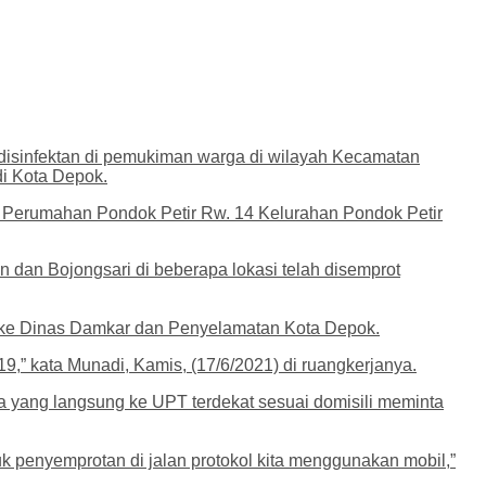
isinfektan di pemukiman warga di wilayah Kecamatan
di Kota Depok.
di Perumahan Pondok Petir Rw. 14 Kelurahan Pondok Petir
an Bojongsari di beberapa lokasi telah disemprot
t ke Dinas Damkar dan Penyelamatan Kota Depok.
,” kata Munadi, Kamis, (17/6/2021) di ruangkerjanya.
 yang langsung ke UPT terdekat sesuai domisili meminta
penyemprotan di jalan protokol kita menggunakan mobil,”