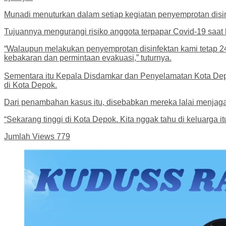
Munadi menuturkan dalam setiap kegiatan penyemprotan disi
Tujuannya mengurangi risiko anggota terpapar Covid-19 saat b
“Walaupun melakukan penyemprotan disinfektan kami tetap 2
kebakaran dan permintaan evakuasi,” tuturnya.
Sementara itu Kepala Disdamkar dan Penyelamatan Kota Depo
di Kota Depok.
Dari penambahan kasus itu, disebabkan mereka lalai menjag
“Sekarang tinggi di Kota Depok. Kita nggak tahu di keluarga it
Jumlah Views
779