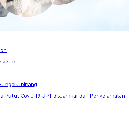
man
mpaeun
ungai Cipinang
ga
Putus Covid-19
UPT disdamkar dan Penyelamatan