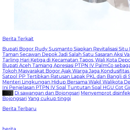
Berita Terkait
Bupati Bogor Rudy Susmanto Siapkan Revitalisasi Sit
Taman Secawan Depok Jadi Salah Satu Sasaran Aksi V
Tarling Hari Ketiga di Kecamatan Tapos, Wali Kota D
Bupati Aceh Tamiang Apresiasi PTPN IV PalmCo sebag
Tokoh Masyarakat Bogor Ajak Warga Jaga Kondusifitas
Satpol PP Tertibkan Ratusan Lapak PKL dan Bangli di 
Menteri Lingkungan Hidup Bersama Wakil Walikota D
Ini Penjelasan PTPN IV Soal Tuntutan Soal HGU Cot Gi
Tag :
Di sawangan dan Bojongsari
Menyemprot disinfe
Bojongsari
Yang cukup tinggi
Berita Terbaru
berita