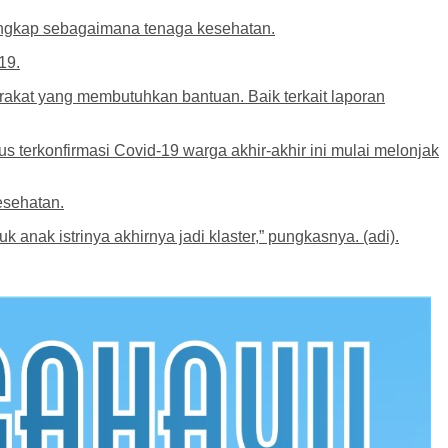
lengkap sebagaimana tenaga kesehatan.
19.
akat yang membutuhkan bantuan. Baik terkait laporan
erkonfirmasi Covid-19 warga akhir-akhir ini mulai melonjak
esehatan.
k anak istrinya akhirnya jadi klaster,” pungkasnya. (adi).