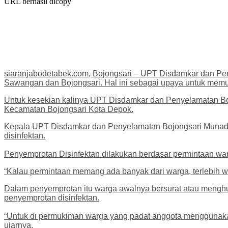
URL berhasil dicopy
siaranjabodetabek.com, Bojongsari – UPT Disdamkar dan Pe
Sawangan dan Bojongsari. Hal ini sebagai upaya untuk memut
Untuk kesekian kalinya UPT Disdamkar dan Penyelamatan Bojo
Kecamatan Bojongsari Kota Depok.
Kepala UPT Disdamkar dan Penyelamatan Bojongsari Munadi m
disinfektan.
Penyemprotan Disinfektan dilakukan berdasar permintaan w
“Kalau permintaan memang ada banyak dari warga, terlebih wi
Dalam penyemprotan itu warga awalnya bersurat atau menghu
penyemprotan disinfektan.
“Untuk di permukiman warga yang padat anggota menggunakan
ujarnya.