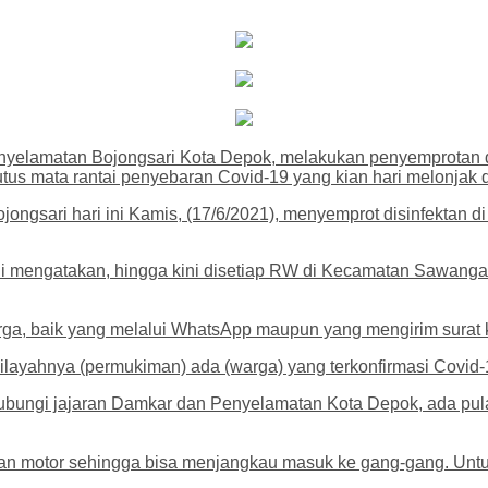
nyelamatan Bojongsari Kota Depok, melakukan penyemprotan d
us mata rantai penyebaran Covid-19 yang kian hari melonjak 
ngsari hari ini Kamis, (17/6/2021), menyemprot disinfektan 
engatakan, hingga kini disetiap RW di Kecamatan Sawangan d
arga, baik yang melalui WhatsApp maupun yang mengirim sura
layahnya (permukiman) ada (warga) yang terkonfirmasi Covid-19
bungi jajaran Damkar dan Penyelamatan Kota Depok, ada pula
 motor sehingga bisa menjangkau masuk ke gang-gang. Untuk 