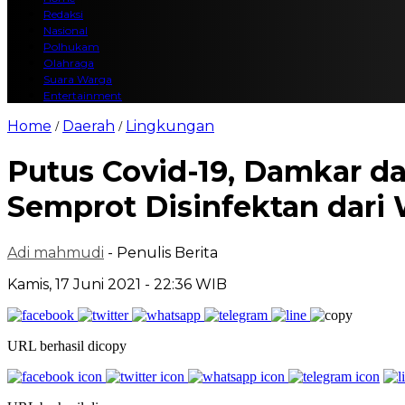
Redaksi
Nasional
Polhukam
Olahraga
Suara Warga
Entertainment
Home
Daerah
Lingkungan
/
/
Putus Covid-19, Damkar d
Semprot Disinfektan dari
Adi mahmudi
- Penulis Berita
Kamis, 17 Juni 2021 - 22:36 WIB
URL berhasil dicopy