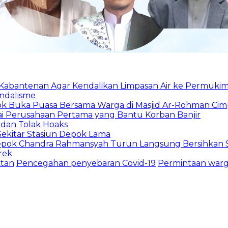
u Kabantenan Agar Kendalikan Limpasan Air ke Permuki
andalisme
epok Buka Puasa Bersama Warga di Masjid Ar-Rohman Ci
ai Perusahaan Pertama yang Bantu Korban Banjir
 dan Tolak Hoaks
Sekitar Stasiun Depok Lama
epok Chandra Rahmansyah Turun Langsung Bersihkan S
rek
ktan
Pencegahan penyebaran Covid-19
Permintaan war