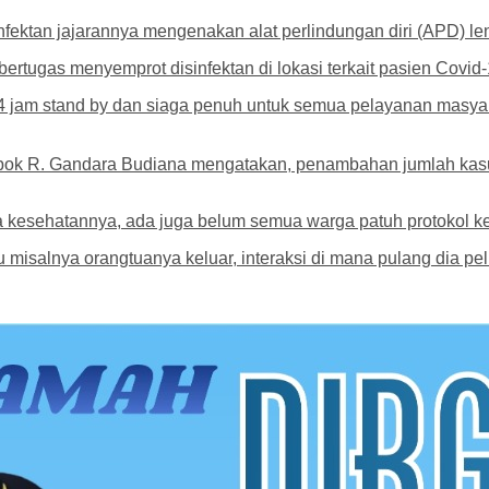
nfektan jajarannya mengenakan alat perlindungan diri (APD) 
ertugas menyemprot disinfektan di lokasi terkait pasien Covid-
4 jam stand by dan siaga penuh untuk semua pelayanan masyar
k R. Gandara Budiana mengatakan, penambahan jumlah kasus t
a kesehatannya, ada juga belum semua warga patuh protokol k
u misalnya orangtuanya keluar, interaksi di mana pulang dia pelu