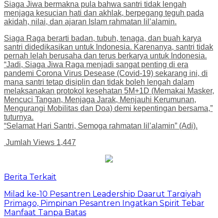
Siaga Jiwa bermakna pula bahwa santri tidak lengah
menjaga kesucian hati dan akhlak, berpegang teguh pada
akidah, nilai, dan ajaran Islam rahmatan lil’alamin.
Siaga Raga berarti badan, tubuh, tenaga, dan buah karya
santri didedikasikan untuk Indonesia. Karenanya, santri tidak
pernah lelah berusaha dan terus berkarya untuk Indonesia.
“Jadi, Siaga Jiwa Raga menjadi sangat penting di era
pandemi Corona Virus Desease (Covid-19) sekarang ini, di
mana santri tetap disiplin dan tidak boleh lengah dalam
melaksanakan protokol kesehatan 5M+1D (Memakai Masker,
Mencuci Tangan, Menjaga Jarak, Menjauhi Kerumunan,
Mengurangi Mobilitas dan Doa) demi kepentingan bersama,”
tuturnya.
“Selamat Hari Santri, Semoga rahmatan lil’alamin” (Adi).
Jumlah Views
1,447
Berita Terkait
Milad ke-10 Pesantren Leadership Daarut Tarqiyah
Primago, Pimpinan Pesantren Ingatkan Spirit Tebar
Manfaat Tanpa Batas