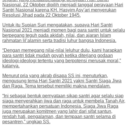
Nasional. 22 Oktober dipilih menjadi tanggal perayaan Hari
Santri Nasional karena KH. Hasyim Asy’ari menyerukan
Resolusi Jihad pada 22 Oktober 1945.
Untuk itu Supian Suri mengatakan, supaya Hari Santri
Nasional 2021 menjadi momen bagi para santri untuk selalu
berpegang teguh pada akidah, nilai, dan ajaran Islam
rahmatan lil’alamin serta tradisi luhur bangsa Indonesia.
“Dengan memegang nilai-nilai leluhur dulu, kami harapkan
para santri tidak mudah goyah ketika diterjang godaan
ideologi-ideologi tertentu yang berpotensi merusak moral,”
katanya.
Menurut pria yang akrab disapa SS ini, menuturkan,
mengusung tema Hari Santri 2021 yakni Santri Siaga Jiwa
dan Raga. Tema tersebut memiliki makna mendalam.
“Ini sebagai bentuk pernyataan sikap santri agar selalu siap
siaga menyerahkan jiwa dan raga untuk membela Tanah Air,
mempertahankan persatuan Indonesia. Siaga Jiwa Raga
juga merupakan komitmen yang lahir dari sifat santun,
rendah hati, pengalaman, dan tempaan santri selama di
pesantren,” ungkap SS.