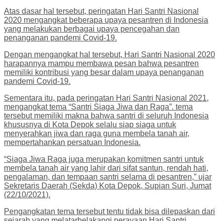
Atas dasar hal tersebut, peringatan Hari Santri Nasional
2020 mengangkat beberapa upaya pesantren di Indonesia
yang melakukan berbagai upaya pencegahan dan
penanganan pandemi Covid-19.
Dengan mengangkat hal tersebut, Hari Santri Nasional 2020
harapannya mampu membawa pesan bahwa pesantren
memiliki kontribusi yang besar dalam upaya penanganan
pandemi Covid-19.
Sementara itu, pada peringatan Hari Santri Nasional 2021,
mengangkat tema “Santri Siaga Jiwa dan Raga”. tema
tersebut memiliki makna bahwa santri di seluruh Indonesia
khususnya di Kota Depok selalu siap siaga untuk
menyerahkan jiwa dan raga guna membela tanah air,
mempertahankan persatuan Indonesia.
“Siaga Jiwa Raga juga merupakan komitmen santri untuk
membela tanah air yang lahir dari sifat santun, rendah hati,
pengalaman, dan tempaan santri selama di pesantren,” ujar
Sekretaris Daerah (Sekda) Kota Depok, Supian Suri, Jumat
(22/10/2021).
Pengangkatan tema tersebut tentu tidak bisa dilepaskan dari
sejarah yang melatarbelakangi perayaan Hari Santri