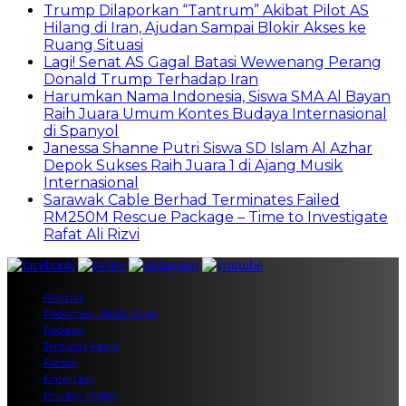
Trump Dilaporkan “Tantrum” Akibat Pilot AS
Hilang di Iran, Ajudan Sampai Blokir Akses ke
Ruang Situasi
Lagi! Senat AS Gagal Batasi Wewenang Perang
Donald Trump Terhadap Iran
Harumkan Nama Indonesia, Siswa SMA Al Bayan
Raih Juara Umum Kontes Budaya Internasional
di Spanyol
Janessa Shanne Putri Siswa SD Islam Al Azhar
Depok Sukses Raih Juara 1 di Ajang Musik
Internasional
Sarawak Cable Berhad Terminates Failed
RM250M Rescue Package – Time to Investigate
Rafat Ali Rizvi
Alamat
Pedoman Media Siber
Redaksi
Tentang Kami
Footer
Entertain
Privacy Policy