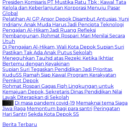
Presiden Komisaris PT Mustika Ratu Tbk : Kawal Tata
Kelola dan Keberlanjutan Korporasi Menuju Pasar
Global
Pelatihan AI GP Ansor Depok Disambut Antusias, Yuni
Indriany: Anak Muda Harus Jadi Pencipta Teknologi
Pengajian Al-Hikam Jadi Ruang Refleksi
Pembangunan, Rohmat Rospari: Mari Menilai Secara
Utuh
Di Pengajian Al-Hikam, Wali Kota Depok Supian Suri
Pastikan Tak Ada Anak Putus Sekolah
Meneguhkan Tauhid atas Rezeki: Ketika Ikhtiar
Bertemu dengan Keyakinan
Supian Suri Tegaskan Pendidikan Jadi Prioritas,
KuduSS Ramah Siap Kawal Program Kerakyatan
Pemkot Depok
Rohmat Rospari Gagas Fiqh Lingkungan untuk
Kemajuan Depok, Sekretaris Dinas Pendidikan Nilai
Layak Diterapkan di Sekolah
Tag :
Di masa pandemi covid-19
Memaknai tema Siaga
Jiwa Raga
Memontum bagi para santri
Peringatan
Hari Santri
Sekda Kota Depok SS
Berita Terbaru