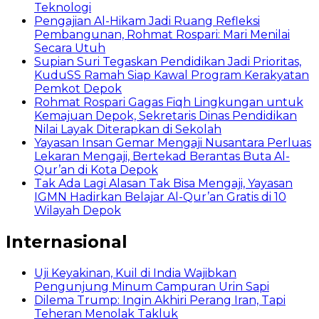
Teknologi
Pengajian Al-Hikam Jadi Ruang Refleksi
Pembangunan, Rohmat Rospari: Mari Menilai
Secara Utuh
Supian Suri Tegaskan Pendidikan Jadi Prioritas,
KuduSS Ramah Siap Kawal Program Kerakyatan
Pemkot Depok
Rohmat Rospari Gagas Fiqh Lingkungan untuk
Kemajuan Depok, Sekretaris Dinas Pendidikan
Nilai Layak Diterapkan di Sekolah
Yayasan Insan Gemar Mengaji Nusantara Perluas
Lekaran Mengaji, Bertekad Berantas Buta Al-
Qur’an di Kota Depok
Tak Ada Lagi Alasan Tak Bisa Mengaji, Yayasan
IGMN Hadirkan Belajar Al-Qur’an Gratis di 10
Wilayah Depok
Internasional
Uji Keyakinan, Kuil di India Wajibkan
Pengunjung Minum Campuran Urin Sapi
Dilema Trump: Ingin Akhiri Perang Iran, Tapi
Teheran Menolak Takluk