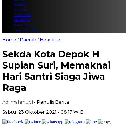
Redaksi
Nasional
Polhukam
Olahraga
Suara Warga
Entertainment
Home
Daerah
Headline
/
/
Sekda Kota Depok H
Supian Suri, Memaknai
Hari Santri Siaga Jiwa
Raga
Adi mahmudi
- Penulis Berita
Sabtu, 23 Oktober 2021 - 08:17 WIB