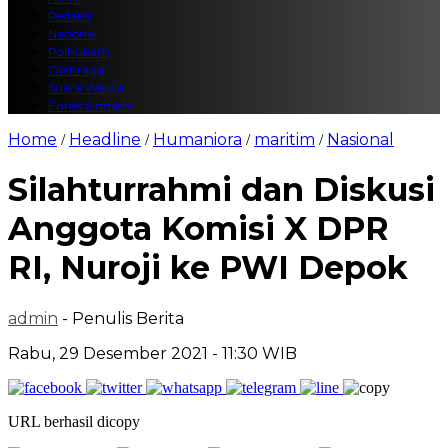
Redaksi
Nasional
Polhukam
Olahraga
Suara Warga
Entertainment
Home
Headline
Humaniora
maritim
Nasional
/
/
/
/
Silahturrahmi dan Diskusi
Anggota Komisi X DPR
RI, Nuroji ke PWI Depok
admin
- Penulis Berita
Rabu, 29 Desember 2021 - 11:30 WIB
URL berhasil dicopy