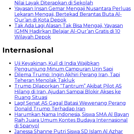
Nilai Layak Diterapkan di Sekolah
Yayasan Insan Gemar Mengaji Nusantara Perluas
Lekaran Mengaji, Bertekad Berantas Buta Al-
Qur’an di Kota Depok
Tak Ada Lagi Alasan Tak Bisa Mengaji, Yayasan
IGMN Hadirkan Belajar Al-Qur’an Gratis di 10
Wilayah Depok
Internasional
Uji Keyakinan, Kuil di India Wajibkan
Pengunjung Minum Campuran Urin Sapi
Dilema Trump: Ingin Akhiri Perang Iran, Tapi
Teheran Menolak Takluk
Trump Dilaporkan “Tantrum” Akibat Pilot AS
Hilang di Iran, Ajudan Sampai Blokir Akses ke
Ruang Situasi
Lagi! Senat AS Gagal Batasi Wewenang Perang
Donald Trump Terhadap Iran
Harumkan Nama Indonesia, Siswa SMA Al Bayan
Raih Juara Umum Kontes Budaya Internasional
di Spanyol
Janessa Shanne Putri Siswa SD Islam Al Azhar