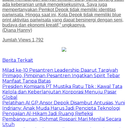
ada keberanian untuk mengeksekusinya. Saya juga
mempertanyakan Pemkot Depok tidak memiliki identitas
pariwisata. Hingga saat ini, Kota Depok tidak memiliki blue
print aktivitas pariwisata yang dapat bersinergi dengan seni,
budaya dan ekonomi kreatif,” ungkapnya.
(Diana Hanny)
Jumlah Views
1,792
Berita Terkait
Milad ke-10 Pesantren Leadership Daarut Tarqiyah
Primago, Pimpinan Pesantren Ingatkan Spirit Tebar
Manfaat Tanpa Batas
Presiden Komisaris PT Mustika Ratu Tbk : Kawal Tata
Kelola dan Keberlanjutan Korporasi Menuju Pasar
Global
Pelatihan AI GP Ansor Depok Disambut Antusias, Yuni
Indriany: Anak Muda Harus Jadi Pencipta Teknologi
Pengajian Al-Hikam Jadi Ruang Refleksi
Pembangunan, Rohmat Rospari: Mari Menilai Secara
Utuh