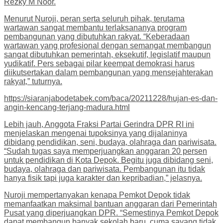
Rezky M Noor.
Menurut Nuroji, peran serta seluruh pihak, terutama
wartawan sangat membantu terlaksananya program
pembangunan yang dibutuhkan rakyat. “Keberadaan
wartawan yang profesional dengan semangat membangun
sangat dibutuhkan pemerintah, eksekutif, legislatif maupun
yudikatif. Pers sebagai pilar keempat demokrasi harus
diikutsertakan dalam pembangunan yang mensejahterakan
rakyat,” tuturnya.
https://siaranjabodetabek.com/baca/20211228/hujan-es-dan-
angin-kencang-terjang-madura.html
Lebih jauh, Anggota Fraksi Partai Gerindra DPR RI ini
menjelaskan mengenai tupoksinya yang dijalaninya
dibidang pendidikan, seni, budaya, olahraga dan pariwisata.
“Sudah tugas saya memperjuangkan anggaran 20 persen
untuk pendidikan di Kota Depok. Begitu juga dibidang seni,
budaya, olahraga dan pariwisata. Pembangunan itu tidak
hanya fisik tapi juga karakter dan kepribadian,” jelasnya.
Nuroji mempertanyakan kenapa Pemkot Depok tidak
memanfaatkan maksimal bantuan anggaran dari Pemerintah
Pusat yang diperjuangkan DPR. “Semestinya Pemkot Depok
dapat membangun banyak sekolah baru, cuma sayang tidak