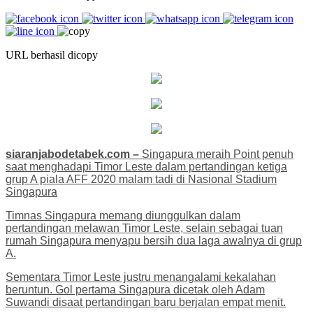
URL berhasil dicopy
siaranjabodetabek.com –
Singapura meraih Point penuh
saat menghadapi Timor Leste dalam pertandingan ketiga
grup A piala AFF 2020 malam tadi di Nasional Stadium
Singapura
Timnas Singapura memang diunggulkan dalam
pertandingan melawan Timor Leste, selain sebagai tuan
rumah Singapura menyapu bersih dua laga awalnya di grup
A.
Sementara Timor Leste justru menangalami kekalahan
beruntun. Gol pertama Singapura dicetak oleh Adam
Suwandi disaat pertandingan baru berjalan empat menit.