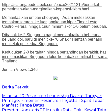
https://siaranjabodetabek.com/baca/20211215/benarkah-
pemerintah-akan-marginalkan-koperasi-tkbm.html
Memanfaatkan umpan shouyong, Adam melesakkan
tembakan terarah ke luar jangkauan kiper Timor Leste
Castro Perera, hingga turun minum skor 1-0 belum berubah.
Dibabak ke-2 Singapura gagal memanfaatkan beberapa
peluang gol, baru di menit ke-70 Shakir Hamzah berhasil
mencetak gol kedua Singapura.
Kedudukan 2-0 bertahan hingga pertandingan berakhir, hasil
ini memastikan Singapura lolos ke babak semifinal bersama
Thailand.
Jumlah Views
1,346
Berita Terkait
Milad ke-10 Pesantren Leadership Daarut Tarqiyah
Primago, Pimpinan Pesantren Ingatkan Spirit Tebar
Manfaat Tanpa Batas
Presiden Komisaris PT Mustika Ratu Tbk : Kawal Tata