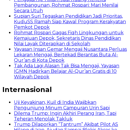
Pembangunan, Rohmat Rospari: Mari Menilai
Secara Utuh
Supian Suri Tegaskan Pendidikan Jadi Prioritas,
KuduSS Ramah Siap Kawal Program Kerakyatan
Pemkot Depok
Rohmat Rospari Gagas Fiqh Lingkungan untuk
Kemajuan Depok, Sekretaris Dinas Pendidikan
Nilai Layak Diterapkan di Sekolah
Yayasan Insan Gemar Mengaji Nusantara Perluas
Lekaran Mengaji, Bertekad Berantas Buta Al-
Qur’an di Kota Depok
Tak Ada Lagi Alasan Tak Bisa Mengaji, Yayasan
IGMN Hadirkan Belajar Al-Qur’an Gratis di 10
Wilayah Depok
Internasional
Uji Keyakinan, Kuil di India Wajibkan
Pengunjung Minum Campuran Urin Sapi
Dilema Trump: Ingin Akhiri Perang Iran, Tapi
Teheran Menolak Takluk
Trump Dilaporkan “Tantrum” Akibat Pilot AS
Hilang di Iran, Ajudan Sampai Blokir Akses ke