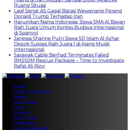
Ruang Situasi
Lagi! Senat AS Gagal Batasi Wewenang Perang
Donald Trump Terhadap Iran
Harumkan Nama Indonesia, Siswa SMA Al Bayan
Raih Juara Umum Kontes Budaya Internasional
di Spanyol
Janessa Shanne Putri Siswa SD Islam Al Azhar
Depok Sukses Raih Juara 1 di Ajang Musik
Internasional
Sarawak Cable Berhad Terminates Failed
RM250M Rescue Package – Time to Investigate
Rafat Ali Rizvi
Alamat
Pedoman Media Siber
Redaksi
Tentang Kami
Footer
Entertain
Privacy Policy
Indeks Berita
Siaran Jabodetabek