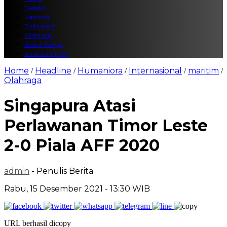
Redaksi
Nasional
Polhukam
Olahraga
Suara Warga
Entertainment
Home
Headline
Humaniora
Internasional
maritim
/
/
/
/
/
Olahraga
Singapura Atasi
Perlawanan Timor Leste
2-0 Piala AFF 2020
admin
- Penulis Berita
Rabu, 15 Desember 2021 - 13:30 WIB
URL berhasil dicopy