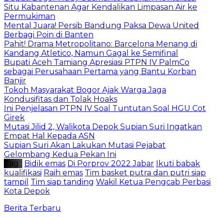
Situ Kabantenan Agar Kendalikan Limpasan Air ke
Permukiman
Mental Juara! Persib Bandung Paksa Dewa United
Berbagi Poin di Banten
Pahit! Drama Metropolitano: Barcelona Menang di
Kandang Atletico, Namun Gagal ke Semifinal
Bupati Aceh Tamiang Apresiasi PTPN IV PalmCo
sebagai Perusahaan Pertama yang Bantu Korban
Banjir
Tokoh Masyarakat Bogor Ajak Warga Jaga
Kondusifitas dan Tolak Hoaks
Ini Penjelasan PTPN IV Soal Tuntutan Soal HGU Cot
Girek
Mutasi Jilid 2, Walikota Depok Supian Suri Ingatkan
Empat Hal Kepada ASN
Supian Suri Akan Lakukan Mutasi Pejabat
Gelombang Kedua Pekan Ini
Tag :
Bidik emas
Di Porprov 2022 Jabar
Ikuti babak
kualifikasi
Raih emas
Tim basket putra dan putri siap
tampil
Tim siap tanding
Wakil Ketua Pengcab Perbasi
Kota Depok
Berita Terbaru