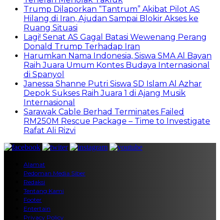
Trump Dilaporkan “Tantrum” Akibat Pilot AS
Hilang di Iran, Ajudan Sampai Blokir Akses ke
Ruang Situasi
Lagi! Senat AS Gagal Batasi Wewenang Perang
Donald Trump Terhadap Iran
Harumkan Nama Indonesia, Siswa SMA Al Bayan
Raih Juara Umum Kontes Budaya Internasional
di Spanyol
Janessa Shanne Putri Siswa SD Islam Al Azhar
Depok Sukses Raih Juara 1 di Ajang Musik
Internasional
Sarawak Cable Berhad Terminates Failed
RM250M Rescue Package – Time to Investigate
Rafat Ali Rizvi
Alamat
Pedoman Media Siber
Redaksi
Tentang Kami
Footer
Entertain
Privacy Policy