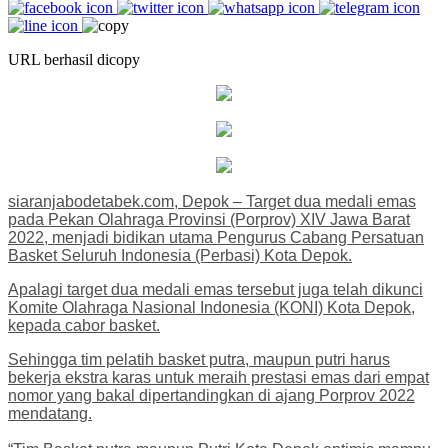
URL berhasil dicopy
siaranjabodetabek.com, Depok – Target dua medali emas
pada Pekan Olahraga Provinsi (Porprov) XIV Jawa Barat
2022, menjadi bidikan utama Pengurus Cabang Persatuan
Basket Seluruh Indonesia (Perbasi) Kota Depok.
Apalagi target dua medali emas tersebut juga telah dikunci
Komite Olahraga Nasional Indonesia (KONI) Kota Depok,
kepada cabor basket.
Sehingga tim pelatih basket putra, maupun putri harus
bekerja ekstra karas untuk meraih prestasi emas dari empat
nomor yang bakal dipertandingkan di ajang Porprov 2022
mendatang.