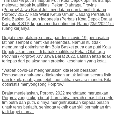
“Tim Basket putra maupun Putri Kota Depok optimis mampu
melewati babak kualifikasi Pekan Olahraga Provinsi
(Porprov) Jawa Barat Juli mendatang dan tampil di ajang
Porprov 2022,” kata Wakil Ketua Umum Cabang Persatuan
Bola Basket Seluruh Indonesia (Perbasi) Kota Depok Drajat
Karyoto S.STP, kepada media online ini, Rabu (23/6/2021) di
ruang kerjanya.
Drajat mengatakan, selama pandemi covid-19, pemusatan
latihan sempat dihentikan sementara. Namun itu tidak
mengurangi optimisme tim Bola Basket putra dan putri Kota
Depok, akan tampil di babak kualifikasi Pekan Olahraga
Provinsi (Porprov) XIV Jawa Barat 2022. Latihan tetap tidak
terlepas dari pelaksanaan protokol kesehatan yang ketat.
“Wabah covid-19 mengharuskan kita lebih bersabar.
Pemusatan anak-anak ditekankan untuk latihan secara fisik
dan teknik, naah yang lebih lagi latihan secara mandiri. Kita
optimistis menyongsong Porprov,”
Drajat menjelaskan, Porprov 2022 mendatang merupakan
Porprov yang cukup berat, harus bisa meraih emas bila perlu
tim putra dan putri, dirinya mengintruksikan kepada pelatih
untuk terus berlatih, sehingga teknik dan skli permainan tim
jadi target utama.