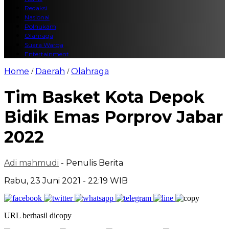
Redaksi
Nasional
Polhukam
Olahraga
Suara Warga
Entertainment
Home
Daerah
Olahraga
/
/
Tim Basket Kota Depok
Bidik Emas Porprov Jabar
2022
Adi mahmudi
- Penulis Berita
Rabu, 23 Juni 2021 - 22:19 WIB
URL berhasil dicopy