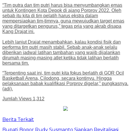
“Tim putra dan tim putri harus bisa menyumbangkan emas
untuk Kontingen Kota Depok di ajang Porprov 2022. Oleh
sebab itu kita di tim pelatih harus ekstra dalam
mempersiapkan tim-timnya, guna mewujudkan target emas
yang ditargetkan pengurus,” tegas pria yang akrab disapa
Kang Drajat ini.
Lebih lanjut Drajat menambahkan, kalau kondisi fisik dan
performa tim putri masih stabil. Sebab anak-anak selalu
diberikan jadwal latihan tambahan yang wajib dijalankan
dirumah masing-masing atlet ketika tidak latihan berlatih
bersama tim.
“Terpenting saat ini, tim putri kita fokus berlatih di GOR Ocil
Basketball Arena, Cilodong, secara kontinyu. Hingga
pelaksanaan babak kualifikasi Porprov digelar,” pungkasnya.
(adi).
Jumlah Views
1,312
Berita Terkait
Bupati Bogor Rudy Susmanto Siapkan Revitalisasi