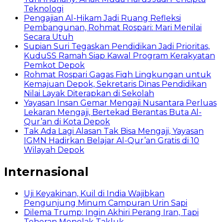
Teknologi
Pengajian Al-Hikam Jadi Ruang Refleksi
Pembangunan, Rohmat Rospari: Mari Menilai
Secara Utuh
Supian Suri Tegaskan Pendidikan Jadi Prioritas,
KuduSS Ramah Siap Kawal Program Kerakyatan
Pemkot Depok
Rohmat Rospari Gagas Fiqh Lingkungan untuk
Kemajuan Depok, Sekretaris Dinas Pendidikan
Nilai Layak Diterapkan di Sekolah
Yayasan Insan Gemar Mengaji Nusantara Perluas
Lekaran Mengaji, Bertekad Berantas Buta Al-
Qur’an di Kota Depok
Tak Ada Lagi Alasan Tak Bisa Mengaji, Yayasan
IGMN Hadirkan Belajar Al-Qur’an Gratis di 10
Wilayah Depok
Internasional
Uji Keyakinan, Kuil di India Wajibkan
Pengunjung Minum Campuran Urin Sapi
Dilema Trump: Ingin Akhiri Perang Iran, Tapi
Teheran Menolak Takluk