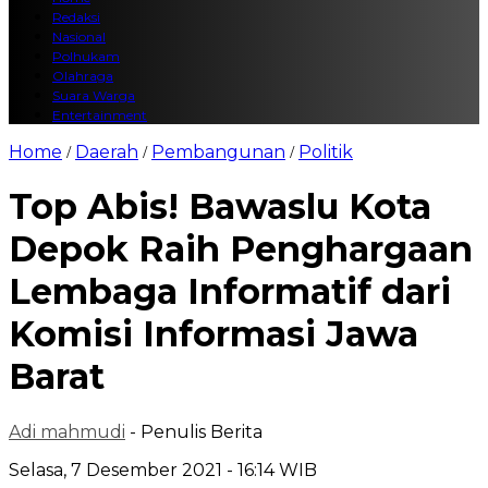
Redaksi
Nasional
Polhukam
Olahraga
Suara Warga
Entertainment
Home
Daerah
Pembangunan
Politik
/
/
/
Top Abis! Bawaslu Kota
Depok Raih Penghargaan
Lembaga Informatif dari
Komisi Informasi Jawa
Barat
Adi mahmudi
- Penulis Berita
Selasa, 7 Desember 2021 - 16:14 WIB