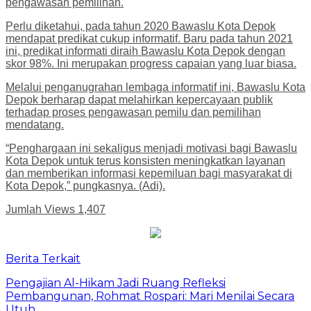
pengawasan pemilihan.
Perlu diketahui, pada tahun 2020 Bawaslu Kota Depok
mendapat predikat cukup informatif. Baru pada tahun 2021
ini, predikat informati diraih Bawaslu Kota Depok dengan
skor 98%. Ini merupakan progress capaian yang luar biasa.
Melalui penganugrahan lembaga informatif ini, Bawaslu Kota
Depok berharap dapat melahirkan kepercayaan publik
terhadap proses pengawasan pemilu dan pemilihan
mendatang.
“Penghargaan ini sekaligus menjadi motivasi bagi Bawaslu
Kota Depok untuk terus konsisten meningkatkan layanan
dan memberikan informasi kepemiluan bagi masyarakat di
Kota Depok,” pungkasnya. (Adi).
Jumlah Views
1,407
Berita Terkait
Pengajian Al-Hikam Jadi Ruang Refleksi
Pembangunan, Rohmat Rospari: Mari Menilai Secara
Utuh