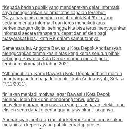
“Kepada badan publik yang mendapatkan gelar informatif,
saya mengucapkan selamat atas capaian tersebut.
“Saya harap bisa menjadi contoh untuk Kab/Kota yang
sedang menuju informatif dan terus mengikuti arus
perkembangan digital sehingga kita bisa terus menyuguhkan
informasi secara transparan, cepat dan efisien bagi
masyarakat luas,” kata RK dalam sambutannya.
Sementara itu, Anggota Bawaslu Kota Depok Andriansyah,
mengucapkan terima kasih atas kerja keras seluruh pihak,
sehingga Bawaslu Kota Depok mampu meraih gelar
lembaga informatif di tahun 2021.
“Alhamdulillah, Kami Bawaslu Kota Depok berhasil meraih
penghargaan lembaga Informatif,” kata Andriansyah, Selasa
(7/12/2021).
“Ini akan menjadi motivasi agar Bawaslu Kota Depok
menjadi lebih baik dan mendorong terwujudnya
penyelenggaraan pengawasan yang transparan, efektif, dan
efisien serta dapat dipertanggung jawabkan,” ucapnya.
Andriansyah, berharap melalui keterbukaan informasi akan
melahirkan kepercayaan publik terhadap proses