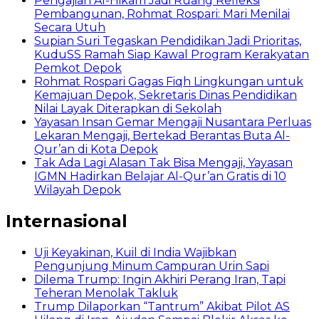
Pengajian Al-Hikam Jadi Ruang Refleksi
Pembangunan, Rohmat Rospari: Mari Menilai
Secara Utuh
Supian Suri Tegaskan Pendidikan Jadi Prioritas,
KuduSS Ramah Siap Kawal Program Kerakyatan
Pemkot Depok
Rohmat Rospari Gagas Fiqh Lingkungan untuk
Kemajuan Depok, Sekretaris Dinas Pendidikan
Nilai Layak Diterapkan di Sekolah
Yayasan Insan Gemar Mengaji Nusantara Perluas
Lekaran Mengaji, Bertekad Berantas Buta Al-
Qur’an di Kota Depok
Tak Ada Lagi Alasan Tak Bisa Mengaji, Yayasan
IGMN Hadirkan Belajar Al-Qur’an Gratis di 10
Wilayah Depok
Internasional
Uji Keyakinan, Kuil di India Wajibkan
Pengunjung Minum Campuran Urin Sapi
Dilema Trump: Ingin Akhiri Perang Iran, Tapi
Teheran Menolak Takluk
Trump Dilaporkan “Tantrum” Akibat Pilot AS