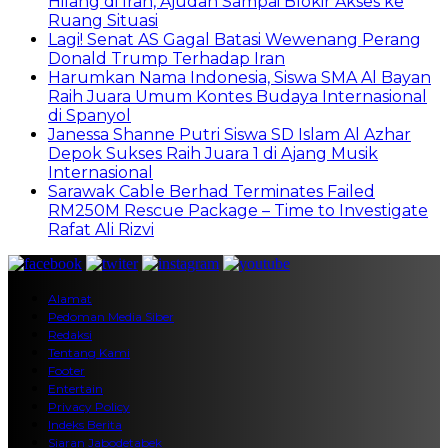
Hilang di Iran, Ajudan Sampai Blokir Akses ke
Ruang Situasi
Lagi! Senat AS Gagal Batasi Wewenang Perang
Donald Trump Terhadap Iran
Harumkan Nama Indonesia, Siswa SMA Al Bayan
Raih Juara Umum Kontes Budaya Internasional
di Spanyol
Janessa Shanne Putri Siswa SD Islam Al Azhar
Depok Sukses Raih Juara 1 di Ajang Musik
Internasional
Sarawak Cable Berhad Terminates Failed
RM250M Rescue Package – Time to Investigate
Rafat Ali Rizvi
Alamat
Pedoman Media Siber
Redaksi
Tentang Kami
Footer
Entertain
Privacy Policy
Indeks Berita
Siaran Jabodetabek