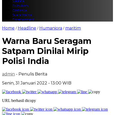
Nasional
Polhukam
Olahraga
Suara Warga
Entertainment
Home
Headline
Humaniora
maritim
/
/
/
Warna Baru Seragam
Satpam Dinilai Mirip
Polisi India
admin
- Penulis Berita
Senin, 31 Januari 2022 - 13:00 WIB
URL berhasil dicopy