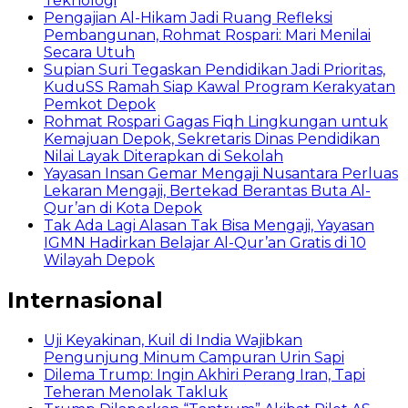
Teknologi
Pengajian Al-Hikam Jadi Ruang Refleksi
Pembangunan, Rohmat Rospari: Mari Menilai
Secara Utuh
Supian Suri Tegaskan Pendidikan Jadi Prioritas,
KuduSS Ramah Siap Kawal Program Kerakyatan
Pemkot Depok
Rohmat Rospari Gagas Fiqh Lingkungan untuk
Kemajuan Depok, Sekretaris Dinas Pendidikan
Nilai Layak Diterapkan di Sekolah
Yayasan Insan Gemar Mengaji Nusantara Perluas
Lekaran Mengaji, Bertekad Berantas Buta Al-
Qur’an di Kota Depok
Tak Ada Lagi Alasan Tak Bisa Mengaji, Yayasan
IGMN Hadirkan Belajar Al-Qur’an Gratis di 10
Wilayah Depok
Internasional
Uji Keyakinan, Kuil di India Wajibkan
Pengunjung Minum Campuran Urin Sapi
Dilema Trump: Ingin Akhiri Perang Iran, Tapi
Teheran Menolak Takluk