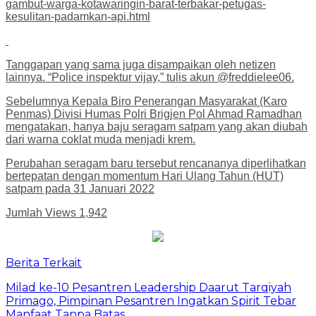
gambut-warga-kotawaringin-barat-terbakar-petugas-
kesulitan-padamkan-api.html
Tanggapan yang sama juga disampaikan oleh netizen
lainnya. “Police inspektur vijay,” tulis akun @freddielee06.
Sebelumnya Kepala Biro Penerangan Masyarakat (Karo
Penmas) Divisi Humas Polri Brigjen Pol Ahmad Ramadhan
mengatakan, hanya baju seragam satpam yang akan diubah
dari warna coklat muda menjadi krem.
Perubahan seragam baru tersebut rencananya diperlihatkan
bertepatan dengan momentum Hari Ulang Tahun (HUT)
satpam pada 31 Januari 2022
Jumlah Views
1,942
Berita Terkait
Milad ke-10 Pesantren Leadership Daarut Tarqiyah
Primago, Pimpinan Pesantren Ingatkan Spirit Tebar
Manfaat Tanpa Batas