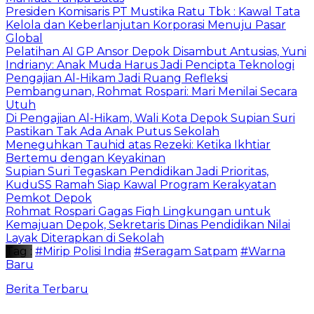
Presiden Komisaris PT Mustika Ratu Tbk : Kawal Tata
Kelola dan Keberlanjutan Korporasi Menuju Pasar
Global
Pelatihan AI GP Ansor Depok Disambut Antusias, Yuni
Indriany: Anak Muda Harus Jadi Pencipta Teknologi
Pengajian Al-Hikam Jadi Ruang Refleksi
Pembangunan, Rohmat Rospari: Mari Menilai Secara
Utuh
Di Pengajian Al-Hikam, Wali Kota Depok Supian Suri
Pastikan Tak Ada Anak Putus Sekolah
Meneguhkan Tauhid atas Rezeki: Ketika Ikhtiar
Bertemu dengan Keyakinan
Supian Suri Tegaskan Pendidikan Jadi Prioritas,
KuduSS Ramah Siap Kawal Program Kerakyatan
Pemkot Depok
Rohmat Rospari Gagas Fiqh Lingkungan untuk
Kemajuan Depok, Sekretaris Dinas Pendidikan Nilai
Layak Diterapkan di Sekolah
Tag :
#Mirip Polisi India
#Seragam Satpam
#Warna
Baru
Berita Terbaru