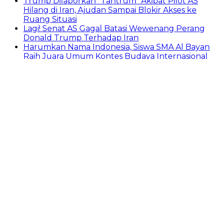
Trump Dilaporkan “Tantrum” Akibat Pilot AS
Hilang di Iran, Ajudan Sampai Blokir Akses ke
Ruang Situasi
Lagi! Senat AS Gagal Batasi Wewenang Perang
Donald Trump Terhadap Iran
Harumkan Nama Indonesia, Siswa SMA Al Bayan
Raih Juara Umum Kontes Budaya Internasional
di Spanyol
Janessa Shanne Putri Siswa SD Islam Al Azhar
Depok Sukses Raih Juara 1 di Ajang Musik
Internasional
Sarawak Cable Berhad Terminates Failed
RM250M Rescue Package – Time to Investigate
Rafat Ali Rizvi
Alamat
Pedoman Media Siber
Redaksi
Tentang Kami
Footer
Entertain
Privacy Policy
Indeks Berita