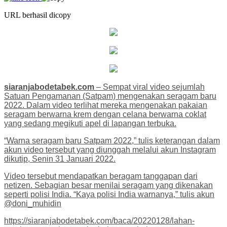
URL berhasil dicopy
siaranjabodetabek.com
– Sempat viral video sejumlah
Satuan Pengamanan (Satpam) mengenakan seragam baru
2022. Dalam video terlihat mereka mengenakan pakaian
seragam berwarna krem dengan celana berwarna coklat
yang sedang megikuti apel di lapangan terbuka.
“Warna seragam baru Satpam 2022,” tulis keterangan dalam
akun video tersebut yang diunggah melalui akun Instagram
dikutip, Senin 31 Januari 2022.
Video tersebut mendapatkan beragam tanggapan dari
netizen. Sebagian besar menilai seragam yang dikenakan
seperti polisi India. “Kaya polisi India warnanya,” tulis akun
@doni_muhidin
https://siaranjabodetabek.com/baca/20220128/lahan-