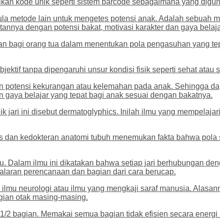
kan kode unik seperti sistem barcode sebagaimana yang digun
ula metode lain untuk mengetes potensi anak. Adalah sebuah m
annya dengan potensi bakat, motivasi karakter dan gaya belaja
rahan bagi orang tua dalam menentukan pola pengasuhan yang t
 objektif tanpa dipengaruhi unsur kondisi fisik seperti sehat atau
potensi kekurangan atau kelemahan pada anak. Sehingga dapat
n gaya belajar yang tepat bagi anak sesuai dengan bakatnya.
 jari ini disebut dermatoglyphics. Inilah ilmu yang mempelajari
s dan kedokteran anatomi tubuh menemukan fakta bahwa pola sid
gu. Dalam ilmu ini dikatakan bahwa setiap jari berhubungan de
alaran perencanaan dan bagian dari cara berucap.
 ilmu neurologi atau ilmu yang mengkaji saraf manusia. Alas
agian otak masing-masing.
2 bagian. Memakai semua bagian tidak efisien secara energi k