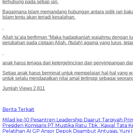
terhubung pada setiap jari.
Bagaimana Islam memandang hubungan antara sidik jari bakat 
Islam tentu akan terjadi kesalahan.
Allah ta’ala berfirman “Maka hadapkanlah wajahmu dengan luru
perubahan pada ciptaan Allah. (Itulah) agama yang lurus, tet
anak harus terjaga dari ketergelinciran dan penyimpangan d
Setiap anak harus berminat untuk mempelajari hal-hal yang 
untuk selalu mendapatkan nilai amal tertinggi sebagai seoran
Jumlah Views
2,811
Berita Terkait
Milad ke-10 Pesantren Leadership Daarut Tarqiyah Pri
Presiden Komisaris PT Mustika Ratu Tbk : Kawal Tata 
Pelatihan AI GP Ansor Depok Disambut Antusias, Yuni 