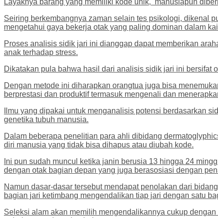
Layaknya barang yang memiliki kode unik, manusiapun diberi
Seiring berkembangnya zaman selain tes psikologi, dikenal p
mengetahui gaya bekerja otak yang paling dominan dalam kait
Proses analisis sidik jari ini dianggap dapat memberikan a
anak terhadap stress.
Dikatakan pula bahwa hasil dari analisis sidik jari ini bersifat
Dengan metode ini diharapkan orangtua juga bisa menemukan 
berprestasi dan produktif termasuk mengenali dan menerapka
Ilmu yang dipakai untuk menganalisis potensi berdasarkan sidik
genetika tubuh manusia.
Dalam beberapa penelitian para ahli dibidang dermatoglyphic
diri manusia yang tidak bisa dihapus atau diubah kode.
Ini pun sudah muncul ketika janin berusia 13 hingga 24 ming
dengan otak bagian depan yang juga berasosiasi dengan pen
Namun dasar-dasar tersebut mendapat penolakan dari bidang
bagian jari ketimbang mengendalikan tiap jari dengan satu b
Seleksi alam akan memilih mengendalikannya cukup dengan 1/