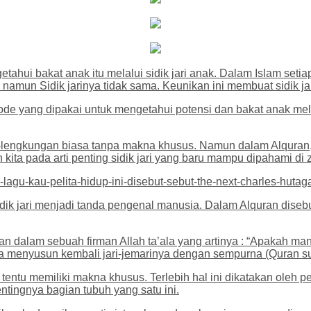
etahui bakat anak itu melalui sidik jari anak. Dalam Islam seti
 namun Sidik jarinya tidak sama. Keunikan ini membuat sidik ja
de yang dipakai untuk mengetahui potensi dan bakat anak mel
lengkungan biasa tanpa makna khusus. Namun dalam Alquran, A
kita pada arti penting sidik jari yang baru mampu dipahami di
lagu-kau-pelita-hidup-ini-disebut-sebut-the-next-charles-hutag
dik jari menjadi tanda pengenal manusia. Dalam Alquran dise
nkan dalam sebuah firman Allah ta’ala yang artinya : “Apakah
a menyusun kembali jari-jemarinya dengan sempurna (Quran su
ni tentu memiliki makna khusus. Terlebih hal ini dikatakan oleh
ntingnya bagian tubuh yang satu ini.