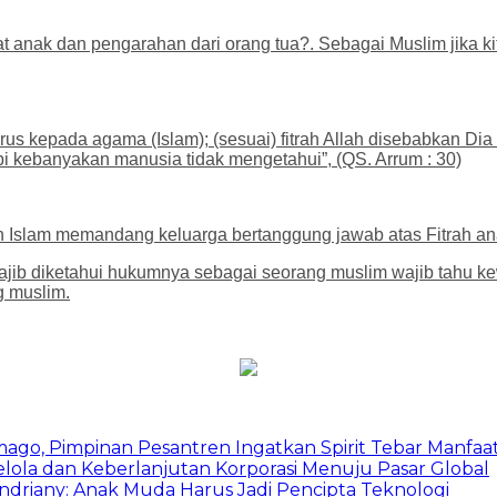
anak dan pengarahan dari orang tua?. Sebagai Muslim jika kita
s kepada agama (Islam); (sesuai) fitrah Allah disebabkan Dia t
api kebanyakan manusia tidak mengetahui”, (QS. Arrum : 30)
an Islam memandang keluarga bertanggung jawab atas Fitrah a
wajib diketahui hukumnya sebagai seorang muslim wajib tahu 
g muslim.
mago, Pimpinan Pesantren Ingatkan Spirit Tebar Manfaa
Kelola dan Keberlanjutan Korporasi Menuju Pasar Global
Indriany: Anak Muda Harus Jadi Pencipta Teknologi