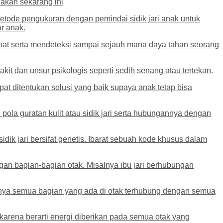
akan sekarang ini
etode pengukuran dengan pemindai sidik jari anak untuk
r anak.
epat serta mendeteksi sampai sejauh mana daya tahan seorang
 sakit dan unsur psikologis seperti sedih senang atau tertekan.
 ditentukan solusi yang baik supaya anak tetap bisa
 pola guratan kulit atau sidik jari serta hubungannya dengan
ik jari bersifat genetis. Ibarat sebuah kode khusus dalam
ngan bagian-bagian otak. Misalnya ibu jari berhubungan
annya semua bagian yang ada di otak terhubung dengan semua
arena berarti energi diberikan pada semua otak yang