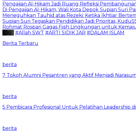
Pengajian Al-Hikam Jadi Ruang Refleksi Pembangunan,
Di Pengajian Al-Hikam, Wali Kota Depok Supian Suri P
Meneguhkan Tauhid atas Rezeki: Ketika Ikhtiar Bert
Supian Suri Tegaskan Pendidikan Jadi Prioritas, Ku
Rohmat Rospari Gagas Fiqh Lingkungan untuk Kemajuan
Tag :
#Allah SWT
#ARTI SIDIK JAR
#DALAM ISLAM
Berita Terbaru
berita
7 Tokoh Alumni Pesantren yang Aktif Menjadi Narasum
berita
5 Pembicara Profesional Untuk Pelatihan Leadership di
berita