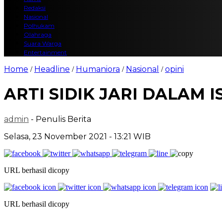
Redaksi
Nasional
Polhukam
Olahraga
Suara Warga
Entertainment
Home
Headline
Humaniora
Nasional
opini
/
/
/
/
ARTI SIDIK JARI DALAM 
admin
- Penulis Berita
Selasa, 23 November 2021 - 13:21 WIB
URL berhasil dicopy
URL berhasil dicopy