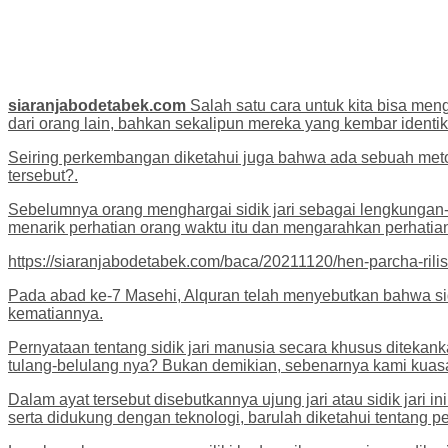
siaranjabodetabek.com
Salah satu cara untuk kita bisa meng
dari orang lain, bahkan sekalipun mereka yang kembar identik
Seiring perkembangan diketahui juga bahwa ada sebuah meto
tersebut?.
Sebelumnya orang menghargai sidik jari sebagai lengkungan-
menarik perhatian orang waktu itu dan mengarahkan perhatian 
https://siaranjabodetabek.com/baca/20211120/hen-parcha-rilis-
Pada abad ke-7 Masehi, Alquran telah menyebutkan bahwa si
kematiannya.
Pernyataan tentang sidik jari manusia secara khusus diteka
tulang-belulang nya? Bukan demikian, sebenarnya kami kuas
Dalam ayat tersebut disebutkannya ujung jari atau sidik jari i
serta didukung dengan teknologi, barulah diketahui tentang pe