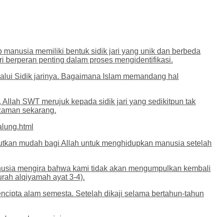
ap manusia memiliki bentuk sidik jari yang unik dan berbeda
ri berperan penting dalam proses mengidentifikasi.
alui Sidik jarinya. Bagaimana Islam memandang hal
llah SWT merujuk kepada sidik jari yang sedikitpun tak
 zaman sekarang.
alung.html
butkan mudah bagi Allah untuk menghidupkan manusia setelah
 manusia mengira bahwa kami tidak akan mengumpulkan kembali
rah alqiyamah ayat 3-4).
 pencipta alam semesta. Setelah dikaji selama bertahun-tahun