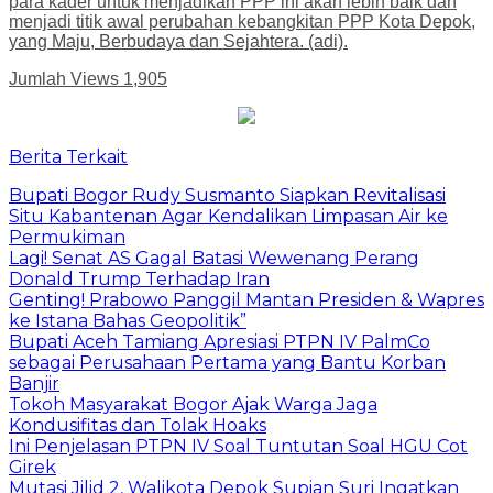
para kader untuk menjadikan PPP ini akan lebih baik dan
menjadi titik awal perubahan kebangkitan PPP Kota Depok,
yang Maju, Berbudaya dan Sejahtera. (adi).
Jumlah Views
1,905
Berita Terkait
Bupati Bogor Rudy Susmanto Siapkan Revitalisasi
Situ Kabantenan Agar Kendalikan Limpasan Air ke
Permukiman
Lagi! Senat AS Gagal Batasi Wewenang Perang
Donald Trump Terhadap Iran
Genting! Prabowo Panggil Mantan Presiden & Wapres
ke Istana Bahas Geopolitik”
Bupati Aceh Tamiang Apresiasi PTPN IV PalmCo
sebagai Perusahaan Pertama yang Bantu Korban
Banjir
Tokoh Masyarakat Bogor Ajak Warga Jaga
Kondusifitas dan Tolak Hoaks
Ini Penjelasan PTPN IV Soal Tuntutan Soal HGU Cot
Girek
Mutasi Jilid 2, Walikota Depok Supian Suri Ingatkan