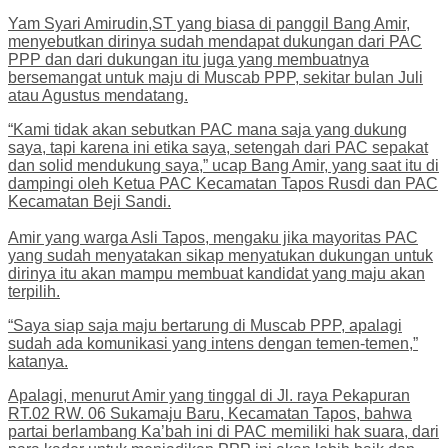
Yam Syari Amirudin,ST yang biasa di panggil Bang Amir,
menyebutkan dirinya sudah mendapat dukungan dari PAC
PPP dan dari dukungan itu juga yang membuatnya
bersemangat untuk maju di Muscab PPP, sekitar bulan Juli
atau Agustus mendatang.
“Kami tidak akan sebutkan PAC mana saja yang dukung
saya, tapi karena ini etika saya, setengah dari PAC sepakat
dan solid mendukung saya,” ucap Bang Amir, yang saat itu di
dampingi oleh Ketua PAC Kecamatan Tapos Rusdi dan PAC
Kecamatan Beji Sandi.
Amir yang warga Asli Tapos, mengaku jika mayoritas PAC
yang sudah menyatakan sikap menyatukan dukungan untuk
dirinya itu akan mampu membuat kandidat yang maju akan
terpilih.
“Saya siap saja maju bertarung di Muscab PPP, apalagi
sudah ada komunikasi yang intens dengan temen-temen,”
katanya.
Apalagi, menurut Amir yang tinggal di Jl. raya Pekapuran
RT.02 RW. 06 Sukamaju Baru, Kecamatan Tapos, bahwa
partai berlambang Ka’bah ini di PAC memiliki hak suara, dari