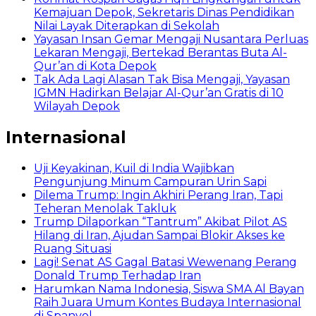
Kemajuan Depok, Sekretaris Dinas Pendidikan
Nilai Layak Diterapkan di Sekolah
Yayasan Insan Gemar Mengaji Nusantara Perluas
Lekaran Mengaji, Bertekad Berantas Buta Al-
Qur’an di Kota Depok
Tak Ada Lagi Alasan Tak Bisa Mengaji, Yayasan
IGMN Hadirkan Belajar Al-Qur’an Gratis di 10
Wilayah Depok
Internasional
Uji Keyakinan, Kuil di India Wajibkan
Pengunjung Minum Campuran Urin Sapi
Dilema Trump: Ingin Akhiri Perang Iran, Tapi
Teheran Menolak Takluk
Trump Dilaporkan “Tantrum” Akibat Pilot AS
Hilang di Iran, Ajudan Sampai Blokir Akses ke
Ruang Situasi
Lagi! Senat AS Gagal Batasi Wewenang Perang
Donald Trump Terhadap Iran
Harumkan Nama Indonesia, Siswa SMA Al Bayan
Raih Juara Umum Kontes Budaya Internasional
di Spanyol