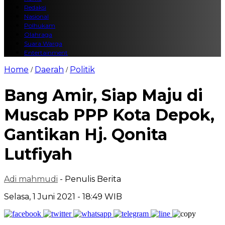
Redaksi
Nasional
Polhukam
Olahraga
Suara Warga
Entertainment
Home
Daerah
Politik
/
/
Bang Amir, Siap Maju di
Muscab PPP Kota Depok,
Gantikan Hj. Qonita
Lutfiyah
Adi mahmudi
- Penulis Berita
Selasa, 1 Juni 2021 - 18:49 WIB