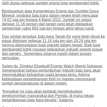
oleh dunia sebagai sumber energi bagi pembangkit listrik.
Berdasarkan data Kementerian Energi dan Sumber Daya
Mineral, produksi batu bara dalam negeri telah mencapai
74,02 juta ton hingga 4 Maret 2022. Jumlah ini setara
dengan 11,16 persen dari target yang telah ditetapkan
pemerintah yakni 663 juta ton hingga akhir tahun nanti.
Dari jumlah tersebut, batu bara Tanah Air yang telah dijual ke
pasar diekspor sebesar 11,14 juta ton dan 18,24 juta ton
lainnya diperuntukan bagi industri dalam negeri. Baik bagi
pembangkit listrik maupun kebutuhan industri seperti pupuk
dan semen. Sementara sisanya masih dalam proses
penjualan.
Selain itu, Direktur Eksekutif Energy Watch Mamit Setiawan
menerangkan bahwa pertumbuhan industri batu bara akan
meningkatkan kebutuhan pada tenaga kerja. Artinya
keberadaan pertambangan fosil ini mampu mengurangi
jumlah pengangguran di dalam negeri.
“Kenaikan ini juga akan kembali menghidupkan
perekonomian masyarakat dan Pemda, di mana lokasi
pertambangan batu bara berada,” katanya.