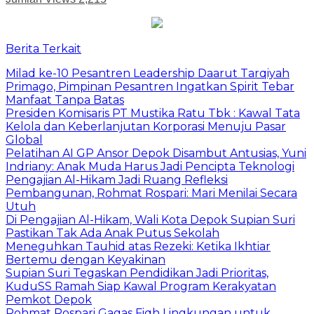
Berita Terkait
Milad ke-10 Pesantren Leadership Daarut Tarqiyah
Primago, Pimpinan Pesantren Ingatkan Spirit Tebar
Manfaat Tanpa Batas
Presiden Komisaris PT Mustika Ratu Tbk : Kawal Tata
Kelola dan Keberlanjutan Korporasi Menuju Pasar
Global
Pelatihan AI GP Ansor Depok Disambut Antusias, Yuni
Indriany: Anak Muda Harus Jadi Pencipta Teknologi
Pengajian Al-Hikam Jadi Ruang Refleksi
Pembangunan, Rohmat Rospari: Mari Menilai Secara
Utuh
Di Pengajian Al-Hikam, Wali Kota Depok Supian Suri
Pastikan Tak Ada Anak Putus Sekolah
Meneguhkan Tauhid atas Rezeki: Ketika Ikhtiar
Bertemu dengan Keyakinan
Supian Suri Tegaskan Pendidikan Jadi Prioritas,
KuduSS Ramah Siap Kawal Program Kerakyatan
Pemkot Depok
Rohmat Rospari Gagas Fiqh Lingkungan untuk