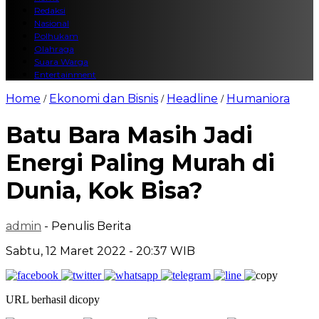
Redaksi
Nasional
Polhukam
Olahraga
Suara Warga
Entertainment
Home
Ekonomi dan Bisnis
Headline
Humaniora
/
/
/
Batu Bara Masih Jadi
Energi Paling Murah di
Dunia, Kok Bisa?
admin
- Penulis Berita
Sabtu, 12 Maret 2022 - 20:37 WIB
URL berhasil dicopy