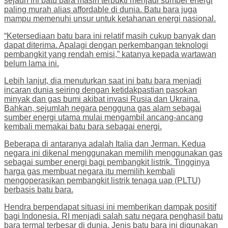
sejauh ini batu bara masih terbukti menjadi sumber energi
paling murah alias affordable di dunia. Batu bara juga
mampu memenuhi unsur untuk ketahanan energi nasional.
“Ketersediaan batu bara ini relatif masih cukup banyak dan
dapat diterima. Apalagi dengan perkembangan teknologi
pembangkit yang rendah emisi,” katanya kepada wartawan
belum lama ini.
Lebih lanjut, dia menuturkan saat ini batu bara menjadi
incaran dunia seiring dengan ketidakpastian pasokan
minyak dan gas bumi akibat invasi Rusia dan Ukraina.
Bahkan, sejumlah negara pengguna gas alam sebagai
sumber energi utama mulai mengambil ancang-ancang
kembali memakai batu bara sebagai energi.
Beberapa di antaranya adalah Italia dan Jerman. Kedua
negara ini dikenal menggunakan memilih menggunakan gas
sebagai sumber energi bagi pembangkit listrik. Tingginya
harga gas membuat negara itu memilih kembali
mengoperasikan pembangkit listrik tenaga uap (PLTU)
berbasis batu bara.
Hendra berpendapat situasi ini memberikan dampak positif
bagi Indonesia. RI menjadi salah satu negara penghasil batu
bara termal terbesar di dunia. Jenis batu bara ini digunakan