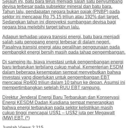
Sejauh ini, batu bara terus menjadi salah satu penyumbang
devisa terbesar pada subsektor mineral dan batu bara.
Tahun lalu, pendapatan negara bukan pajak (PNBP) pada
sektor ini mencapai Rp 75,15 triliun atau 192% dari target.
Sedangkan tahun ini diproyeksi sumbangan devisa bagi
negara bisa melebihi target tahun lalu.
Adapun terhadap upaya transisi energi, batu bara menjadi
salah satu penopang energi terbesar di dalam negeri.
Pasalnya transisi energi atau peralihan penggunaan pada
pembangkit energi bersih masih pada tahap pengembangan.
Di samping itu, biaya investasi untuk pengembangan energi
baru terbarukan terbilang cukup mahal. Kementerian ESDM
dalam beberapa kesempatan sempat menyebutkan bahwa
investasi yang diperlukan untuk pengembangan EBT
mencapai Rp400 triliun dalam 10 tahun ke depan. Asumsi ini
mempertimbangkan setelah RUU EBT rampung.
Direktur Jenderal Energi Baru Terbarukan dan Konservasi
Energi KESDM Dadan Kusdiana sempat menerangkan
bahwa energi terbarukan pada sektor kelistrikan masih
cukup tinggi mencapai US$1 – US$2 juta per Megawatt
(MW) EBT. (*)
Jumlah Views
2,215