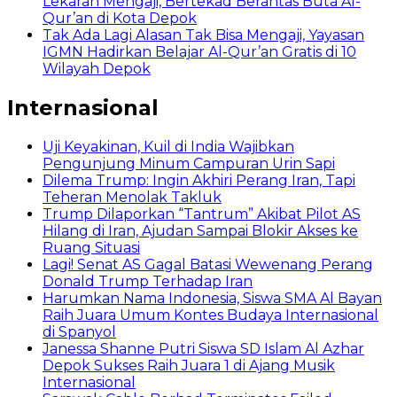
Lekaran Mengaji, Bertekad Berantas Buta Al-
Qur’an di Kota Depok
Tak Ada Lagi Alasan Tak Bisa Mengaji, Yayasan
IGMN Hadirkan Belajar Al-Qur’an Gratis di 10
Wilayah Depok
Internasional
Uji Keyakinan, Kuil di India Wajibkan
Pengunjung Minum Campuran Urin Sapi
Dilema Trump: Ingin Akhiri Perang Iran, Tapi
Teheran Menolak Takluk
Trump Dilaporkan “Tantrum” Akibat Pilot AS
Hilang di Iran, Ajudan Sampai Blokir Akses ke
Ruang Situasi
Lagi! Senat AS Gagal Batasi Wewenang Perang
Donald Trump Terhadap Iran
Harumkan Nama Indonesia, Siswa SMA Al Bayan
Raih Juara Umum Kontes Budaya Internasional
di Spanyol
Janessa Shanne Putri Siswa SD Islam Al Azhar
Depok Sukses Raih Juara 1 di Ajang Musik
Internasional