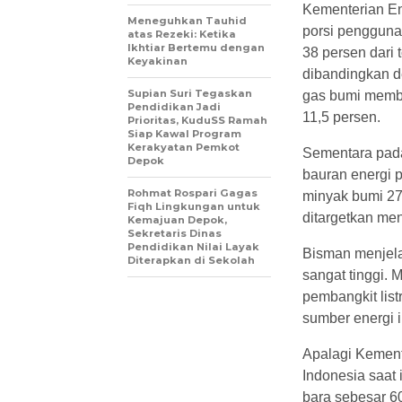
Kementerian E
Meneguhkan Tauhid
porsi pengguna
atas Rezeki: Ketika
Ikhtiar Bertemu dengan
38 persen dari 
Keyakinan
dibandingkan de
Supian Suri Tegaskan
gas bumi membe
Pendidikan Jadi
11,5 persen.
Prioritas, KuduSS Ramah
Siap Kawal Program
Kerakyatan Pemkot
Sementara pada 
Depok
bauran energi p
Rohmat Rospari Gagas
minyak bumi 27,
Fiqh Lingkungan untuk
ditargetkan me
Kemajuan Depok,
Sekretaris Dinas
Pendidikan Nilai Layak
Bisman menjela
Diterapkan di Sekolah
sangat tinggi.
pembangkit lis
sumber energi i
Apalagi Kement
Indonesia saat 
bara sebesar 60