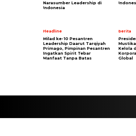
Narasumber Leadership di
Indones
Indonesia
Headline
berita
Milad ke-10 Pesantren
Preside
Leadership Daarut Tarqiyah
Mustika
Primago, Pimpinan Pesantren
Kelola 
Ingatkan Spirit Tebar
Korpora
Manfaat Tanpa Batas
Global
ALAMAT
PEDOMAN MEDIA SIBER
REDAKSI