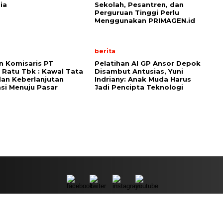
ia
Sekolah, Pesantren, dan
Perguruan Tinggi Perlu
Menggunakan PRIMAGEN.id
berita
n Komisaris PT
Pelatihan AI GP Ansor Depok
 Ratu Tbk : Kawal Tata
Disambut Antusias, Yuni
dan Keberlanjutan
Indriany: Anak Muda Harus
si Menuju Pasar
Jadi Pencipta Teknologi
TENTANG KAMI
FOOTER
ENTERTAIN
PRIVACY POL