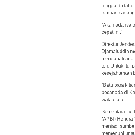
hingga 65 tahun
temuan cadanga
“Akan adanya tr
cepat ini,”
Direktur Jende
Djamaluddin me
mendapati adan
ton. Untuk itu
kesejahteraan b
“Batu bara kit
besar ada di K
waktu lalu.
Sementara itu,
(APBI) Hendra S
menjadi sumber 
memenuhi unsur