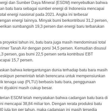
nergi dan Sumber Daya Mineral (ESDM) menyebutkan bahwa
an batu bara sebagai sumber energi di Indonesia mencapai
total energi nasional pada 2021. Angka ini terbesar
ngan energi lainnya. Minyak bumi berkontribusi 31,2 persen,
rikan sumbangsih 19,3 persen dan energi baru terbarukan
proyeksi tahun ini, batu bara juga masih mendominasi total
rimer Tanah Air dengan porsi 34,5 persen. Kemudian disusul
3 persen, gas bumi 22,5 persen serta kontribusi EBT
ncapai 15,7 persen.
skan bahwa ketergantungan dunia terhadap batu bara masih
 Meskipun pemerintah telah berencana untuk mempensiunkan
trik tenaga uap (PLTU) berbasis batu bara, penggunaan
ni diyakini masih cukup besar.
erian ESDM telah menyatakan bahwa cadangan batu bara di
ini mencapai 38,84 miliar ton. Dengan rerata produksi batu
0 juta ton per tahun, maka cadangan ini masih tersedia