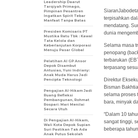
Leadership Daarut
Tarqiyah Primago,
SiaranJabodeta
Pimpinan Pesantren
Ingatkan Spirit Tebar
terpisahkan da
Manfaat Tanpa Batas
mendatang. Sum
Presiden Komisaris PT
dunia mengemba
Mustika Ratu Tbk : Kawal
Tata Kelola dan
Selama masa tra
Keberlanjutan Korporasi
Menuju Pasar Global
penopang (backb
terbarukan (EB
Pelatihan AI GP Ansor
Depok Disambut
terpasang sesua
Antusias, Yuni Indriany:
Anak Muda Harus Jadi
Direktur Eksek
Pencipta Teknologi
Bisman Bakhtia
Pengajian Al-Hikam Jadi
selama proses t
Ruang Refleksi
Pembangunan, Rohmat
bara, minyak d
Rospari: Mari Menilai
Secara Utuh
“Dalam 10 tahu
Di Pengajian Al-Hikam,
sangat tinggi, 
Wali Kota Depok Supian
beberapa tahun
Suri Pastikan Tak Ada
Anak Putus Sekolah