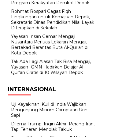
Program Kerakyatan Pemkot Depok
Rohmat Rospari Gagas Fiqh
Lingkungan untuk Kemajuan Depok,
Sekretaris Dinas Pendidikan Nilai Layak
Diterapkan di Sekolah
Yayasan Insan Gemar Mengaji
Nusantara Perluas Lekaran Mengaji,
Bertekad Berantas Buta Al-Qur’an di
Kota Depok
Tak Ada Lagi Alasan Tak Bisa Mengaji,
Yayasan IGMN Hadirkan Belajar Al-
Qur’an Gratis di 10 Wilayah Depok
INTERNASIONAL
Uji Keyakinan, Kuil di India Wajibkan
Pengunjung Minum Campuran Urin
Sapi
Dilema Trump: Ingin Akhiri Perang Iran,
Tapi Teheran Menolak Takluk