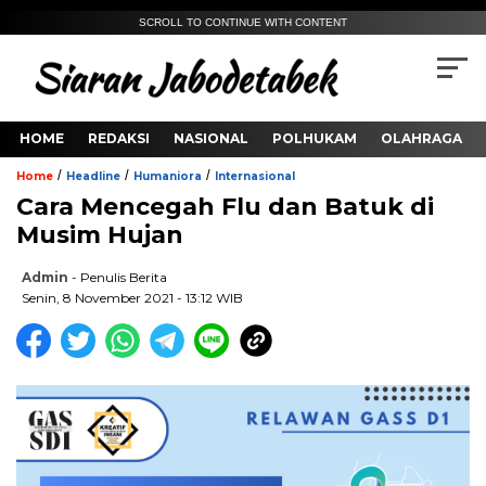
SCROLL TO CONTINUE WITH CONTENT
HOME
REDAKSI
NASIONAL
POLHUKAM
OLAHRAGA
/
/
/
Home
Headline
Humaniora
Internasional
Cara Mencegah Flu dan Batuk di
Musim Hujan
Admin
- Penulis Berita
Senin, 8 November 2021 - 13:12 WIB