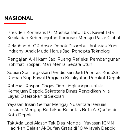
NASIONAL
Presiden Komisaris PT Mustika Ratu Tbk : Kawal Tata
Kelola dan Keberlanjutan Korporasi Menuju Pasar Global
Pelatihan AI GP Ansor Depok Disambut Antusias, Yuni
Indriany: Anak Muda Harus Jadi Pencipta Teknologi
Pengajian Al-Hikam Jadi Ruang Refleksi Pembangunan,
Rohmat Rospari: Mari Menilai Secara Utuh
Supian Suri Tegaskan Pendidikan Jadi Prioritas, KuduSS
Ramah Siap Kawal Program Kerakyatan Pemkot Depok
Rohmat Rospari Gagas Fiqh Lingkungan untuk
Kemajuan Depok, Sekretaris Dinas Pendidikan Nilai
Layak Diterapkan di Sekolah
Yayasan Insan Gemar Mengaji Nusantara Perluas
Lekaran Mengaji, Bertekad Berantas Buta Al-Qur’an di
Kota Depok
Tak Ada Lagi Alasan Tak Bisa Mengaji, Yayasan IGMN
Hadirkan Belajar Al-Qur’an Gratis di 10 Wilayah Depok