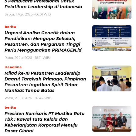
5 Pembicara Profesional Untuk
Pelatihan Leadership di Indonesia
Sabtu, 1 Agu 2026 - 06:01 WIB
berita
Urgensi Analisa Genetik dalam
Pendidikan: Mengapa Sekolah,
Pesantren, dan Perguruan Tinggi
Perlu Menggunakan PRIMAGEN.id
Rabu, 29 Jul 2026 - 16:21 WIB
Headline
Milad ke-10 Pesantren Leadership
Daarut Tarqiyah Primago, Pimpinan
Pesantren Ingatkan Spirit Tebar
Manfaat Tanpa Batas
Rabu, 29 Jul 2026 - 07:42 WIB
berita
Presiden Komisaris PT Mustika Ratu
Tbk : Kawal Tata Kelola dan
Keberlanjutan Korporasi Menuju
Pasar Global