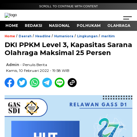
SCROLL TO CONTINUE WITH CONTENT
HOME
REDAKSI
NASIONAL
POLHUKAM
OLAHRAGA
/
/
/
/
/
Home
Daerah
Headline
Humaniora
Lingkungan
maritim
DKI PPKM Level 3, Kapasitas Sarana
Olahraga Maksimal 25 Persen
Admin
- Penulis Berita
Kamis, 10 Februari 2022 - 19:58 WIB