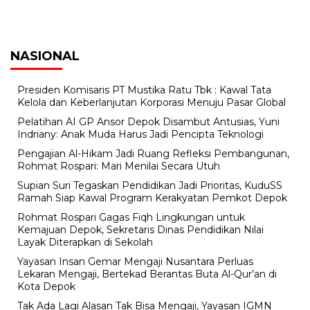
NASIONAL
Presiden Komisaris PT Mustika Ratu Tbk : Kawal Tata
Kelola dan Keberlanjutan Korporasi Menuju Pasar Global
Pelatihan AI GP Ansor Depok Disambut Antusias, Yuni
Indriany: Anak Muda Harus Jadi Pencipta Teknologi
Pengajian Al-Hikam Jadi Ruang Refleksi Pembangunan,
Rohmat Rospari: Mari Menilai Secara Utuh
Supian Suri Tegaskan Pendidikan Jadi Prioritas, KuduSS
Ramah Siap Kawal Program Kerakyatan Pemkot Depok
Rohmat Rospari Gagas Fiqh Lingkungan untuk
Kemajuan Depok, Sekretaris Dinas Pendidikan Nilai
Layak Diterapkan di Sekolah
Yayasan Insan Gemar Mengaji Nusantara Perluas
Lekaran Mengaji, Bertekad Berantas Buta Al-Qur’an di
Kota Depok
Tak Ada Lagi Alasan Tak Bisa Mengaji, Yayasan IGMN