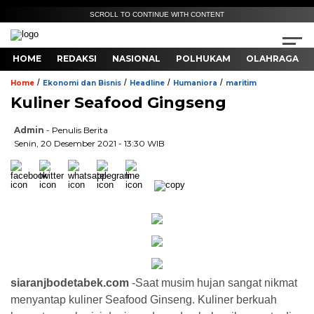
SCROLL TO CONTINUE WITH CONTENT
HOME
REDAKSI
NASIONAL
POLHUKAM
OLAHRAGA
/
/
/
/
Home
Ekonomi dan Bisnis
Headline
Humaniora
maritim
Kuliner Seafood Gingseng
Admin
- Penulis Berita
Senin, 20 Desember 2021 - 13:30 WIB
siaranjbodetabek.com
-Saat musim hujan sangat nikmat
menyantap kuliner Seafood Ginseng. Kuliner berkuah