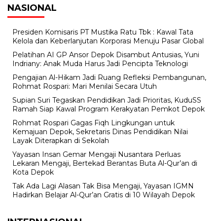
NASIONAL
Presiden Komisaris PT Mustika Ratu Tbk : Kawal Tata
Kelola dan Keberlanjutan Korporasi Menuju Pasar Global
Pelatihan AI GP Ansor Depok Disambut Antusias, Yuni
Indriany: Anak Muda Harus Jadi Pencipta Teknologi
Pengajian Al-Hikam Jadi Ruang Refleksi Pembangunan,
Rohmat Rospari: Mari Menilai Secara Utuh
Supian Suri Tegaskan Pendidikan Jadi Prioritas, KuduSS
Ramah Siap Kawal Program Kerakyatan Pemkot Depok
Rohmat Rospari Gagas Fiqh Lingkungan untuk
Kemajuan Depok, Sekretaris Dinas Pendidikan Nilai
Layak Diterapkan di Sekolah
Yayasan Insan Gemar Mengaji Nusantara Perluas
Lekaran Mengaji, Bertekad Berantas Buta Al-Qur’an di
Kota Depok
Tak Ada Lagi Alasan Tak Bisa Mengaji, Yayasan IGMN
Hadirkan Belajar Al-Qur’an Gratis di 10 Wilayah Depok