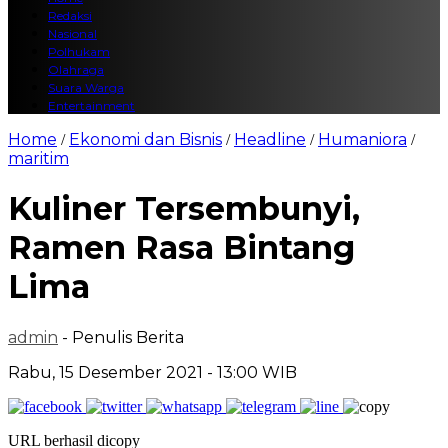
Redaksi
Nasional
Polhukam
Olahraga
Suara Warga
Entertainment
Home
Ekonomi dan Bisnis
Headline
Humaniora
/
/
/
/
maritim
Kuliner Tersembunyi,
Ramen Rasa Bintang
Lima
admin
- Penulis Berita
Rabu, 15 Desember 2021 - 13:00 WIB
URL berhasil dicopy