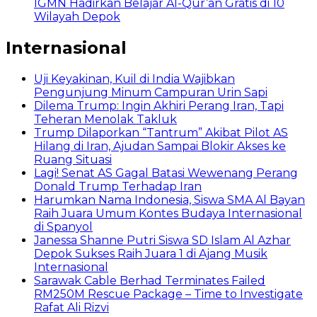
IGMN Hadirkan Belajar Al-Qur’an Gratis di 10
Wilayah Depok
Internasional
Uji Keyakinan, Kuil di India Wajibkan
Pengunjung Minum Campuran Urin Sapi
Dilema Trump: Ingin Akhiri Perang Iran, Tapi
Teheran Menolak Takluk
Trump Dilaporkan “Tantrum” Akibat Pilot AS
Hilang di Iran, Ajudan Sampai Blokir Akses ke
Ruang Situasi
Lagi! Senat AS Gagal Batasi Wewenang Perang
Donald Trump Terhadap Iran
Harumkan Nama Indonesia, Siswa SMA Al Bayan
Raih Juara Umum Kontes Budaya Internasional
di Spanyol
Janessa Shanne Putri Siswa SD Islam Al Azhar
Depok Sukses Raih Juara 1 di Ajang Musik
Internasional
Sarawak Cable Berhad Terminates Failed
RM250M Rescue Package – Time to Investigate
Rafat Ali Rizvi