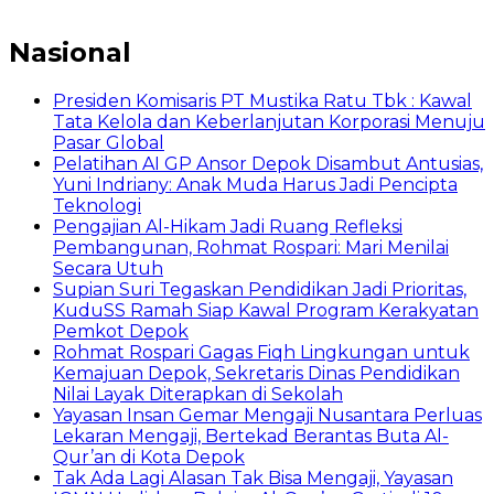
Nasional
Presiden Komisaris PT Mustika Ratu Tbk : Kawal
Tata Kelola dan Keberlanjutan Korporasi Menuju
Pasar Global
Pelatihan AI GP Ansor Depok Disambut Antusias,
Yuni Indriany: Anak Muda Harus Jadi Pencipta
Teknologi
Pengajian Al-Hikam Jadi Ruang Refleksi
Pembangunan, Rohmat Rospari: Mari Menilai
Secara Utuh
Supian Suri Tegaskan Pendidikan Jadi Prioritas,
KuduSS Ramah Siap Kawal Program Kerakyatan
Pemkot Depok
Rohmat Rospari Gagas Fiqh Lingkungan untuk
Kemajuan Depok, Sekretaris Dinas Pendidikan
Nilai Layak Diterapkan di Sekolah
Yayasan Insan Gemar Mengaji Nusantara Perluas
Lekaran Mengaji, Bertekad Berantas Buta Al-
Qur’an di Kota Depok
Tak Ada Lagi Alasan Tak Bisa Mengaji, Yayasan