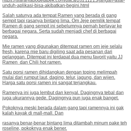
https://siaranjabodetabek.com/baca/20211215/jangan-asal-
unduh-aplikasi-bisa-akibatkan-begini.html
Salah satunya ada tempat Ramen yang berada di gang
sempit tapi rasanya bintang lima. Om Jeje pemilik tempat
Ramen di gang sempit ini sebelumnya pernah berlayar ke
berbagai negara. Serta sudah menjadi chef di berbagai
negara.
Mie ramen yang digunakan ditempat ramen om jeje selalu
fresh, karena mie baru digiling saat ada pesanan dari
pelanggan. Ditempat ini terdapat dua menu favorit yaitu JJ
Ramen dan Chili hot ramen.
Satu porsi ramen dihidangkan dengan toping melimpah
mulai dari rumput laut, daging, telur, jagung, dan wijen.
Harga satu porsi ramen ini sangat terjangkau.
Ramenya ini juga lembut dan kenyal. Dagingnya tebal dan
juga ukurannya gede. Dagingnya pun juga enak banget.
Pokoknya meski berada dalam gang tapi ramennya ini gak
kalah kayak di mall-mall. Dan
rasanya benar-benar bintang lima ditambah minum pake teh
roseline, pokoknya enak bener.