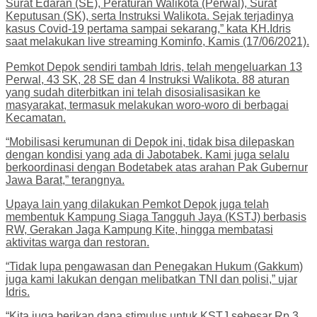
Surat Edaran (SE), Peraturan Walikota (Perwal), Surat
Keputusan (SK), serta Instruksi Walikota. Sejak terjadinya
kasus Covid-19 pertama sampai sekarang,” kata KH.Idris
saat melakukan live streaming Kominfo, Kamis (17/06/2021).
Pemkot Depok sendiri tambah Idris, telah mengeluarkan 13
Perwal, 43 SK, 28 SE dan 4 Instruksi Walikota. 88 aturan
yang sudah diterbitkan ini telah disosialisasikan ke
masyarakat, termasuk melakukan woro-woro di berbagai
Kecamatan.
“Mobilisasi kerumunan di Depok ini, tidak bisa dilepaskan
dengan kondisi yang ada di Jabotabek. Kami juga selalu
berkoordinasi dengan Bodetabek atas arahan Pak Gubernur
Jawa Barat,” terangnya.
Upaya lain yang dilakukan Pemkot Depok juga telah
membentuk Kampung Siaga Tangguh Jaya (KSTJ) berbasis
RW, Gerakan Jaga Kampung Kite, hingga membatasi
aktivitas warga dan restoran.
“Tidak lupa pengawasan dan Penegakan Hukum (Gakkum)
juga kami lakukan dengan melibatkan TNI dan polisi,” ujar
Idris.
“Kita juga berikan dana stimulus untuk KSTJ sebesar Rp 3