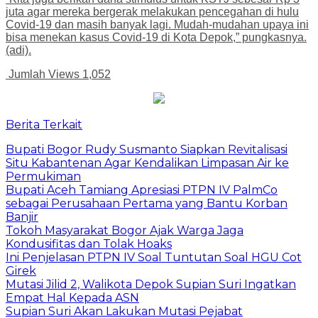
juta agar mereka bergerak melakukan pencegahan di hulu
Covid-19 dan masih banyak lagi. Mudah-mudahan upaya ini
bisa menekan kasus Covid-19 di Kota Depok,” pungkasnya.
(adi).
Jumlah Views
1,052
Berita Terkait
Bupati Bogor Rudy Susmanto Siapkan Revitalisasi
Situ Kabantenan Agar Kendalikan Limpasan Air ke
Permukiman
Bupati Aceh Tamiang Apresiasi PTPN IV PalmCo
sebagai Perusahaan Pertama yang Bantu Korban
Banjir
Tokoh Masyarakat Bogor Ajak Warga Jaga
Kondusifitas dan Tolak Hoaks
Ini Penjelasan PTPN IV Soal Tuntutan Soal HGU Cot
Girek
Mutasi Jilid 2, Walikota Depok Supian Suri Ingatkan
Empat Hal Kepada ASN
Supian Suri Akan Lakukan Mutasi Pejabat