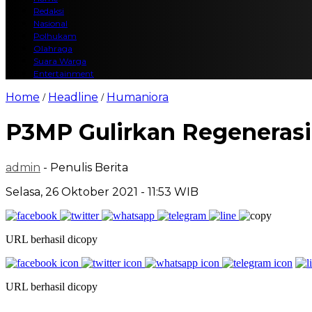
Redaksi
Nasional
Polhukam
Olahraga
Suara Warga
Entertainment
Home
Headline
Humaniora
/
/
P3MP Gulirkan Regeneras
admin
- Penulis Berita
Selasa, 26 Oktober 2021 - 11:53 WIB
URL berhasil dicopy
URL berhasil dicopy