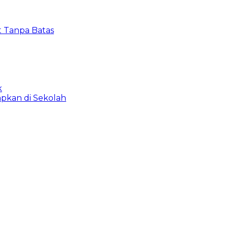
t Tanpa Batas
k
apkan di Sekolah