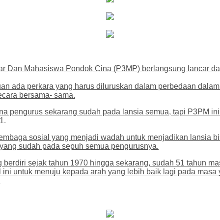
ar Dan Mahasiswa Pondok Cina (P3MP) berlangsung lancar dan
an ada perkara yang harus diluruskan dalam perbedaan dalam
secara bersama- sama.
 pengurus sekarang sudah pada lansia semua, tapi P3PM ini h
1.
aga sosial yang menjadi wadah untuk menjadikan lansia bisa te
ka yang sudah pada sepuh semua pengurusnya.
ng berdiri sejak tahun 1970 hingga sekarang, sudah 51 tahun m
 ini untuk menuju kepada arah yang lebih baik lagi pada ma
.