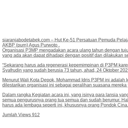
siaranjabodetabek.com – Hut Ke-51 Persatuan Pemuda Pelaj
AKBP (purn) Agus Purwoto .
Organisasi P3MP mengadakan acara ulang tahun dengan tuju
yang ada akan dapat dihadapi dengan positif dan dilakukan 
“Sekarang harus ada regenerasi kepemimpinan di P3PM karena
Syafrudin yang sudah berusia 73 tahun, ahad, 24 Oktober 202
Menurut Wali Kota Depok, Mohammad Idris P3PM ini adalah lemb
dilestarikan organisasi ini sebagai peralihan suasana mere
Dalam rangka Kegiatan acara ini, yang isinya para lansia ya
semua pengurusnya orang tua semua dan sudah berumur. Hal
harus ada lembaga seperti ini, khususnya orang Pondok Cina
Jumlah Views
912