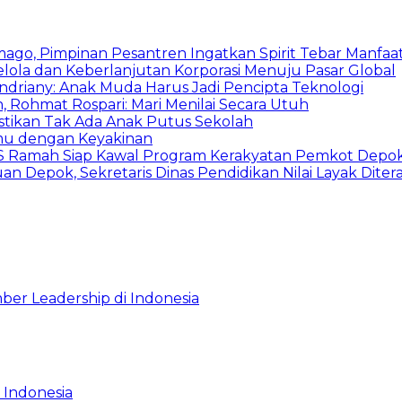
mago, Pimpinan Pesantren Ingatkan Spirit Tebar Manfaa
Kelola dan Keberlanjutan Korporasi Menuju Pasar Global
Indriany: Anak Muda Harus Jadi Pencipta Teknologi
 Rohmat Rospari: Mari Menilai Secara Utuh
astikan Tak Ada Anak Putus Sekolah
emu dengan Keyakinan
duSS Ramah Siap Kawal Program Kerakyatan Pemkot Depo
 Depok, Sekretaris Dinas Pendidikan Nilai Layak Diter
ber Leadership di Indonesia
 Indonesia