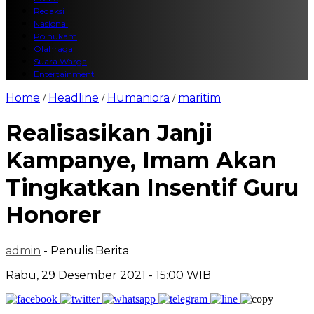
Redaksi
Nasional
Polhukam
Olahraga
Suara Warga
Entertainment
Home
Headline
Humaniora
maritim
/
/
/
Realisasikan Janji
Kampanye, Imam Akan
Tingkatkan Insentif Guru
Honorer
admin
- Penulis Berita
Rabu, 29 Desember 2021 - 15:00 WIB