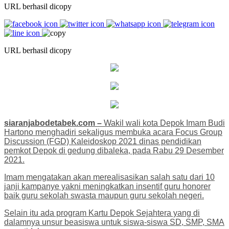
URL berhasil dicopy
URL berhasil dicopy
siaranjabodetabek.com –
Wakil wali kota Depok Imam Budi
Hartono menghadiri sekaligus membuka acara Focus Group
Discussion (FGD) Kaleidoskop 2021 dinas pendidikan
pemkot Depok di gedung dibaleka, pada Rabu 29 Desember
2021.
Imam mengatakan akan merealisasikan salah satu dari 10
janji kampanye yakni meningkatkan insentif guru honorer
baik guru sekolah swasta maupun guru sekolah negeri.
Selain itu ada program Kartu Depok Sejahtera yang di
dalamnya unsur beasiswa untuk siswa-siswa SD, SMP, SMA