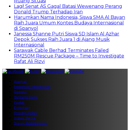
Ruang Situasi
Lagi! Senat AS Gagal Batasi Wewenang Perang
Donald Trump Terhadap Iran
Harumkan Nama Indonesia, Siswa SMA Al Bayan
Raih Juara Umum Kontes Budaya Internasional
di Spanyol
Janessa Shanne Putri Siswa SD Islam Al Azhar
Depok Sukses Raih Juara 1 di Ajang Musik
Internasional
Sarawak Cable Berhad Terminates Failed
RM250M Rescue Package – Time to Investigate
Rafat Ali Rizvi
Alamat
Pedoman Media Siber
Redaksi
Tentang Kami
Footer
Entertain
Privacy Policy
Indeks Berita
Siaran Jabodetabek