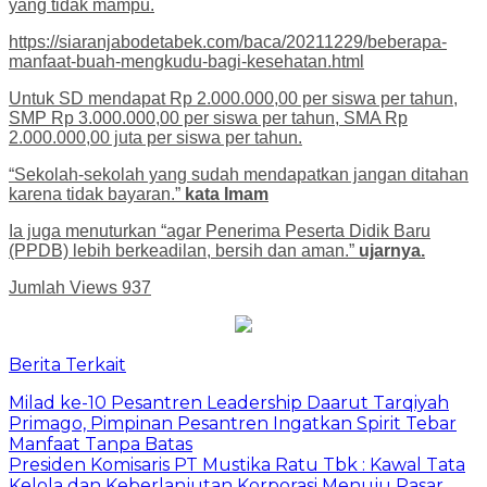
yang tidak mampu.
https://siaranjabodetabek.com/baca/20211229/beberapa-
manfaat-buah-mengkudu-bagi-kesehatan.html
Untuk SD mendapat Rp 2.000.000,00 per siswa per tahun,
SMP Rp 3.000.000,00 per siswa per tahun, SMA Rp
2.000.000,00 juta per siswa per tahun.
“Sekolah-sekolah yang sudah mendapatkan jangan ditahan
karena tidak bayaran.”
kata Imam
Ia juga menuturkan “agar Penerima Peserta Didik Baru
(PPDB) lebih berkeadilan, bersih dan aman.”
ujarnya.
Jumlah Views
937
Berita Terkait
Milad ke-10 Pesantren Leadership Daarut Tarqiyah
Primago, Pimpinan Pesantren Ingatkan Spirit Tebar
Manfaat Tanpa Batas
Presiden Komisaris PT Mustika Ratu Tbk : Kawal Tata
Kelola dan Keberlanjutan Korporasi Menuju Pasar