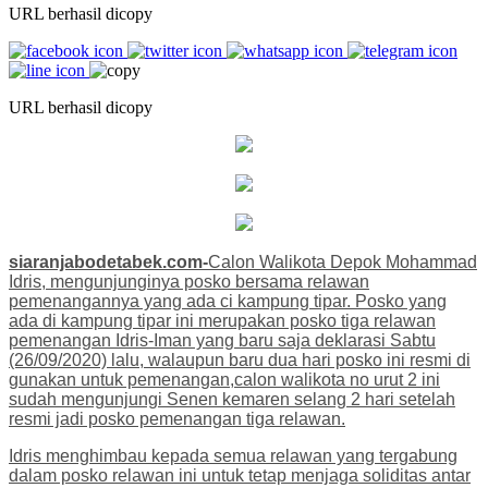
URL berhasil dicopy
URL berhasil dicopy
siaranjabodetabek.com-
Calon Walikota Depok Mohammad
Idris, mengunjunginya posko bersama relawan
pemenangannya yang ada ci kampung tipar. Posko yang
ada di kampung tipar ini merupakan posko tiga relawan
pemenangan Idris-Iman yang baru saja deklarasi Sabtu
(26/09/2020) lalu, walaupun baru dua hari posko ini resmi di
gunakan untuk pemenangan,calon walikota no urut 2 ini
sudah mengunjungi Senen kemaren selang 2 hari setelah
resmi jadi posko pemenangan tiga relawan.
Idris menghimbau kepada semua relawan yang tergabung
dalam posko relawan ini untuk tetap menjaga soliditas antar