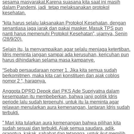
sesama masyarakat.Karena suasana kita saat ini masih
dalam Pandemi, jadi tetap melaksanakan protokol
kesehatan.
“kita harus selalu laksanakan Protokol Kesehatan, dengan
senantiasa jaga jarak dan pakai masker. Masuk TPS pun
nanti harus memenuhi Protokol Kesehatan”, ujarnya, Senin
(28/9/20).
Selain itu, Ia menyampaikan agar selalu menjaga ketertiban.
Idris meminta jangan sampai ada kerusuhan, kericuhan pun
harus dihindarkan selama masa kampanye.
“Sebab persaudaraan nomer 1. Jika kita semua sudah
berkomitmen, maka kita cari konstituen dan ajak coblos
nomor 2 “, harapnya.
Anggota DPRD Depok dari PKS Ade Supriyatna dalam
kesempatan itu membeberkan, bahwa janji politik Idris
periode lalu sudah terpenuhi, untuk itu Ia meminta agar
relawan menularkan aura kemenangan, lantaran Idris sudah
terbukti.
” Mari kita tularkan aura kemenangan bahwa pilihan kita
sudah sesuai dan terbukti. Ajak semua saudara, adik,
orangtua, kakak, sahabat dan tetangga, untuk ikut memilih