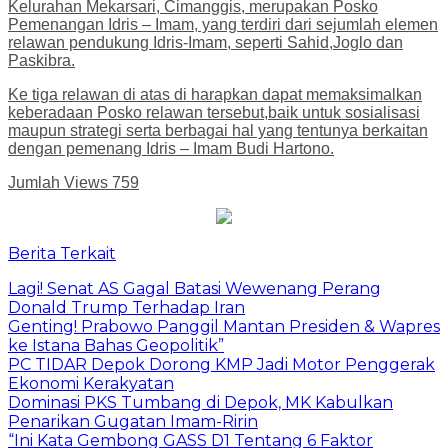
Kelurahan Mekarsari, Cimanggis, merupakan Posko
Pemenangan Idris – Imam, yang terdiri dari sejumlah elemen
relawan pendukung Idris-Imam, seperti Sahid,Joglo dan
Paskibra.
Ke tiga relawan di atas di harapkan dapat memaksimalkan
keberadaan Posko relawan tersebut,baik untuk sosialisasi
maupun strategi serta berbagai hal yang tentunya berkaitan
dengan pemenang Idris – Imam Budi Hartono.
Jumlah Views
759
Berita Terkait
Lagi! Senat AS Gagal Batasi Wewenang Perang
Donald Trump Terhadap Iran
Genting! Prabowo Panggil Mantan Presiden & Wapres
ke Istana Bahas Geopolitik”
PC TIDAR Depok Dorong KMP Jadi Motor Penggerak
Ekonomi Kerakyatan
Dominasi PKS Tumbang di Depok, MK Kabulkan
Penarikan Gugatan Imam-Ririn
“Ini Kata Gembong GASS D1 Tentang 6 Faktor