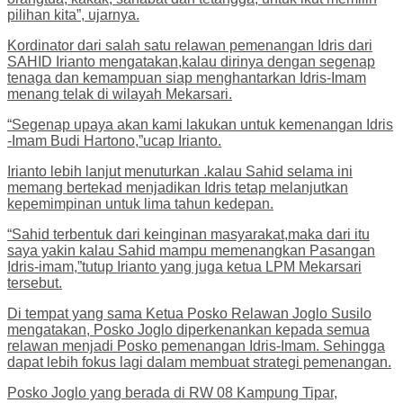
pilihan kita”, ujarnya.
Kordinator dari salah satu relawan pemenangan Idris dari
SAHID Irianto mengatakan,kalau dirinya dengan segenap
tenaga dan kemampuan siap menghantarkan Idris-Imam
menang telak di wilayah Mekarsari.
“Segenap upaya akan kami lakukan untuk kemenangan Idris
-Imam Budi Hartono,”ucap Irianto.
Irianto lebih lanjut menuturkan .kalau Sahid selama ini
memang bertekad menjadikan Idris tetap melanjutkan
kepemimpinan untuk lima tahun kedepan.
“Sahid terbentuk dari keinginan masyarakat,maka dari itu
saya yakin kalau Sahid mampu memenangkan Pasangan
Idris-imam,”tutup Irianto yang juga ketua LPM Mekarsari
tersebut.
Di tempat yang sama Ketua Posko Relawan Joglo Susilo
mengatakan, Posko Joglo diperkenankan kepada semua
relawan menjadi Posko pemenangan Idris-Imam. Sehingga
dapat lebih fokus lagi dalam membuat strategi pemenangan.
Posko Joglo yang berada di RW 08 Kampung Tipar,