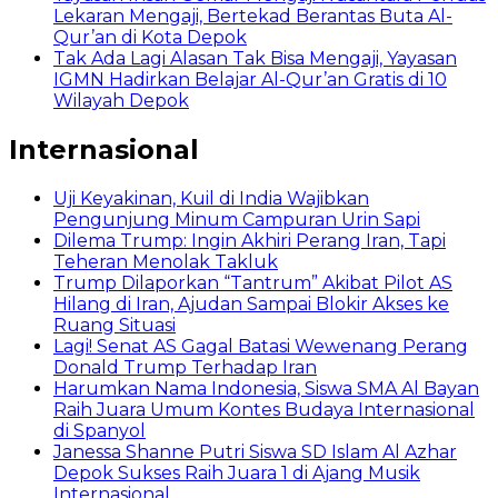
Lekaran Mengaji, Bertekad Berantas Buta Al-
Qur’an di Kota Depok
Tak Ada Lagi Alasan Tak Bisa Mengaji, Yayasan
IGMN Hadirkan Belajar Al-Qur’an Gratis di 10
Wilayah Depok
Internasional
Uji Keyakinan, Kuil di India Wajibkan
Pengunjung Minum Campuran Urin Sapi
Dilema Trump: Ingin Akhiri Perang Iran, Tapi
Teheran Menolak Takluk
Trump Dilaporkan “Tantrum” Akibat Pilot AS
Hilang di Iran, Ajudan Sampai Blokir Akses ke
Ruang Situasi
Lagi! Senat AS Gagal Batasi Wewenang Perang
Donald Trump Terhadap Iran
Harumkan Nama Indonesia, Siswa SMA Al Bayan
Raih Juara Umum Kontes Budaya Internasional
di Spanyol
Janessa Shanne Putri Siswa SD Islam Al Azhar
Depok Sukses Raih Juara 1 di Ajang Musik
Internasional