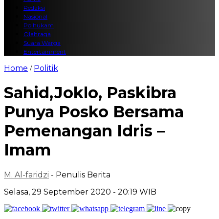
Redaksi
Nasional
Polhukam
Olahraga
Suara Warga
Entertainment
Home
Politik
/
Sahid,Joklo, Paskibra
Punya Posko Bersama
Pemenangan Idris –
Imam
M. Al-faridzi
- Penulis Berita
Selasa, 29 September 2020 - 20:19 WIB