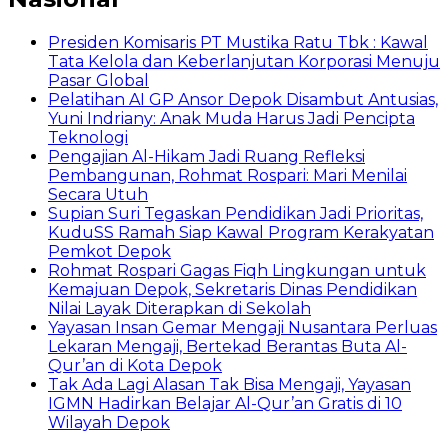
Presiden Komisaris PT Mustika Ratu Tbk : Kawal
Tata Kelola dan Keberlanjutan Korporasi Menuju
Pasar Global
Pelatihan AI GP Ansor Depok Disambut Antusias,
Yuni Indriany: Anak Muda Harus Jadi Pencipta
Teknologi
Pengajian Al-Hikam Jadi Ruang Refleksi
Pembangunan, Rohmat Rospari: Mari Menilai
Secara Utuh
Supian Suri Tegaskan Pendidikan Jadi Prioritas,
KuduSS Ramah Siap Kawal Program Kerakyatan
Pemkot Depok
Rohmat Rospari Gagas Fiqh Lingkungan untuk
Kemajuan Depok, Sekretaris Dinas Pendidikan
Nilai Layak Diterapkan di Sekolah
Yayasan Insan Gemar Mengaji Nusantara Perluas
Lekaran Mengaji, Bertekad Berantas Buta Al-
Qur’an di Kota Depok
Tak Ada Lagi Alasan Tak Bisa Mengaji, Yayasan
IGMN Hadirkan Belajar Al-Qur’an Gratis di 10
Wilayah Depok