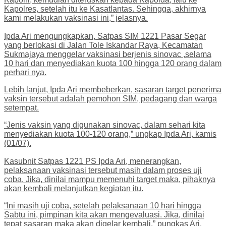
Kapolres, setelah itu ke Kasatlantas. Sehingga, akhirnya
kami melakukan vaksinasi ini,” jelasnya.
Ipda Ari mengungkapkan, Satpas SIM 1221 Pasar Segar
yang berlokasi di Jalan Tole Iskandar Raya, Kecamatan
Sukmajaya menggelar vaksinasi berjenis sinovac ,selama
10 hari dan menyediakan kuota 100 hingga 120 orang dalam
perhari nya.
Lebih lanjut, Ipda Ari membeberkan, sasaran target penerima
vaksin tersebut adalah pemohon SIM, pedagang dan warga
setempat.
“Jenis vaksin yang digunakan sinovac, dalam sehari kita
menyediakan kuota 100-120 orang,” ungkap Ipda Ari, kamis
(01/07).
Kasubnit Satpas 1221 PS Ipda Ari, menerangkan,
pelaksanaan vaksinasi tersebut masih dalam proses uji
coba. Jika, dinilai mampu memenuhi target maka, pihaknya
akan kembali melanjutkan kegiatan itu.
“Ini masih uji coba, setelah pelaksanaan 10 hari hingga
Sabtu ini, pimpinan kita akan mengevaluasi. Jika, dinilai
tepat sasaran maka akan digelar kembali,” pungkas Ari.