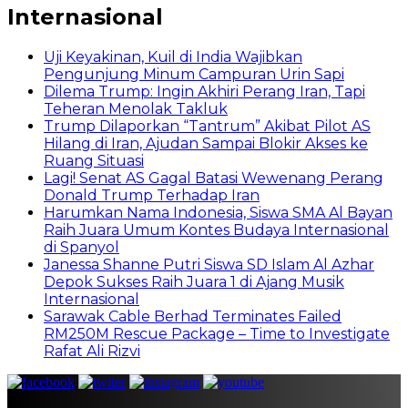
Internasional
Uji Keyakinan, Kuil di India Wajibkan
Pengunjung Minum Campuran Urin Sapi
Dilema Trump: Ingin Akhiri Perang Iran, Tapi
Teheran Menolak Takluk
Trump Dilaporkan “Tantrum” Akibat Pilot AS
Hilang di Iran, Ajudan Sampai Blokir Akses ke
Ruang Situasi
Lagi! Senat AS Gagal Batasi Wewenang Perang
Donald Trump Terhadap Iran
Harumkan Nama Indonesia, Siswa SMA Al Bayan
Raih Juara Umum Kontes Budaya Internasional
di Spanyol
Janessa Shanne Putri Siswa SD Islam Al Azhar
Depok Sukses Raih Juara 1 di Ajang Musik
Internasional
Sarawak Cable Berhad Terminates Failed
RM250M Rescue Package – Time to Investigate
Rafat Ali Rizvi