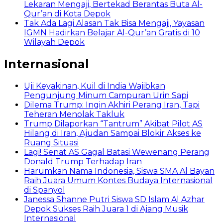
Lekaran Mengaji, Bertekad Berantas Buta Al-
Qur’an di Kota Depok
Tak Ada Lagi Alasan Tak Bisa Mengaji, Yayasan
IGMN Hadirkan Belajar Al-Qur’an Gratis di 10
Wilayah Depok
Internasional
Uji Keyakinan, Kuil di India Wajibkan
Pengunjung Minum Campuran Urin Sapi
Dilema Trump: Ingin Akhiri Perang Iran, Tapi
Teheran Menolak Takluk
Trump Dilaporkan “Tantrum” Akibat Pilot AS
Hilang di Iran, Ajudan Sampai Blokir Akses ke
Ruang Situasi
Lagi! Senat AS Gagal Batasi Wewenang Perang
Donald Trump Terhadap Iran
Harumkan Nama Indonesia, Siswa SMA Al Bayan
Raih Juara Umum Kontes Budaya Internasional
di Spanyol
Janessa Shanne Putri Siswa SD Islam Al Azhar
Depok Sukses Raih Juara 1 di Ajang Musik
Internasional