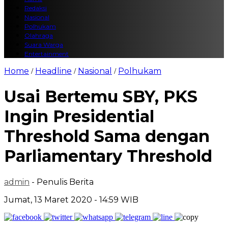
Redaksi
Nasional
Polhukam
Olahraga
Suara Warga
Entertainment
Home
Headline
Nasional
Polhukam
/
/
/
Usai Bertemu SBY, PKS
Ingin Presidential
Threshold Sama dengan
Parliamentary Threshold
admin
- Penulis Berita
Jumat, 13 Maret 2020 - 14:59 WIB