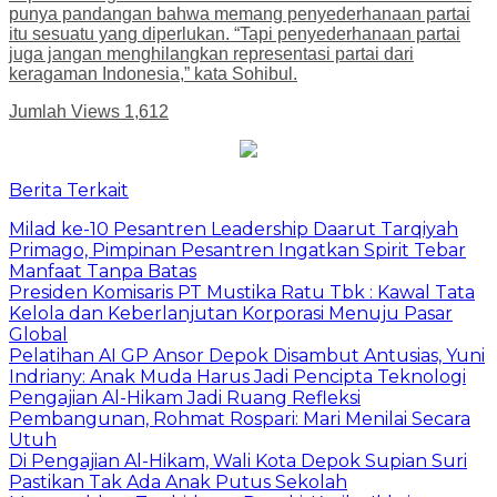
punya pandangan bahwa memang penyederhanaan partai
itu sesuatu yang diperlukan. “Tapi penyederhanaan partai
juga jangan menghilangkan representasi partai dari
keragaman Indonesia,” kata Sohibul.
Jumlah Views
1,612
Berita Terkait
Milad ke-10 Pesantren Leadership Daarut Tarqiyah
Primago, Pimpinan Pesantren Ingatkan Spirit Tebar
Manfaat Tanpa Batas
Presiden Komisaris PT Mustika Ratu Tbk : Kawal Tata
Kelola dan Keberlanjutan Korporasi Menuju Pasar
Global
Pelatihan AI GP Ansor Depok Disambut Antusias, Yuni
Indriany: Anak Muda Harus Jadi Pencipta Teknologi
Pengajian Al-Hikam Jadi Ruang Refleksi
Pembangunan, Rohmat Rospari: Mari Menilai Secara
Utuh
Di Pengajian Al-Hikam, Wali Kota Depok Supian Suri
Pastikan Tak Ada Anak Putus Sekolah