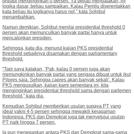
pribadi menginginkan 0 persen. Ya beliau mengatakan, ini
logika dasar, beliau sampaikan. Kalau Pemilu diserentakkan
kata beliau itu logikanya harus nol,” kata Sohibul
menambahkan.
Namun demikian, Sohibul menilai presidential threshold 0
persen akan memunculkan banyak partai hanya untuk
mencalonkan presiden.
Sehingga, kata dia, menurut kajian PKS presidential
threshold sebaiknya disamakan dengan parliamentary
threshold.
“Tapi saya katakan, ‘Pak, kalau 0 persen juga akan
memungkinkan banyak partai yang sengaja dibuat untuk ikut
Pilpres saja. Sehingga capres akan banyak sekali’. Kalau
PKS mengusulkan, kajian kami sementara ini, kita
menginginkan presidential threshold sama dengan parlemen
threshold,” kata dia.
Kemudian Sohibul memberikan usulan supaya PT yang
ideal yakni 4-5 persen sehingga mewakili keragaman
Indonesia. PKS dan Demokrat juga tak menyetujui usulan
PT naik hingga 7 persen.
Ia pun menegaskan antara PKS dan Demokrat sama-sama