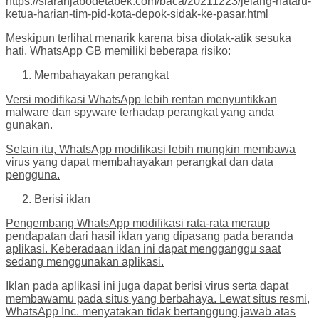
https://siaranjabodetabek.com/baca/20211223/jelang-nataru-
ketua-harian-tim-pid-kota-depok-sidak-ke-pasar.html
Meskipun terlihat menarik karena bisa diotak-atik sesuka
hati, WhatsApp GB memiliki beberapa risiko:
Membahayakan perangkat
Versi modifikasi WhatsApp lebih rentan menyuntikkan
malware dan spyware terhadap perangkat yang anda
gunakan.
Selain itu, WhatsApp modifikasi lebih mungkin membawa
virus yang dapat membahayakan perangkat dan data
pengguna.
Berisi iklan
Pengembang WhatsApp modifikasi rata-rata meraup
pendapatan dari hasil iklan yang dipasang pada beranda
aplikasi. Keberadaan iklan ini dapat mengganggu saat
sedang menggunakan aplikasi.
Iklan pada aplikasi ini juga dapat berisi virus serta dapat
membawamu pada situs yang berbahaya. Lewat situs resmi,
WhatsApp Inc. menyatakan tidak bertanggung jawab atas