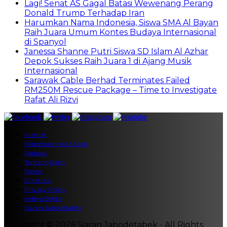
Lagi! Senat AS Gagal Batasi Wewenang Perang
Donald Trump Terhadap Iran
Harumkan Nama Indonesia, Siswa SMA Al Bayan
Raih Juara Umum Kontes Budaya Internasional
di Spanyol
Janessa Shanne Putri Siswa SD Islam Al Azhar
Depok Sukses Raih Juara 1 di Ajang Musik
Internasional
Sarawak Cable Berhad Terminates Failed
RM250M Rescue Package – Time to Investigate
Rafat Ali Rizvi
Alamat
Pedoman Media Siber
Redaksi
Tentang Kami
Footer
Entertain
Privacy Policy
Indeks Berita
Siaran Jabodetabek
Copyright © 2026 Siaran Jabodetabek - All Rights