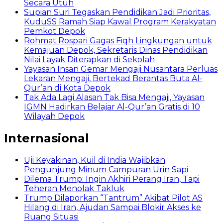
Secara Utuh
Supian Suri Tegaskan Pendidikan Jadi Prioritas,
KuduSS Ramah Siap Kawal Program Kerakyatan
Pemkot Depok
Rohmat Rospari Gagas Fiqh Lingkungan untuk
Kemajuan Depok, Sekretaris Dinas Pendidikan
Nilai Layak Diterapkan di Sekolah
Yayasan Insan Gemar Mengaji Nusantara Perluas
Lekaran Mengaji, Bertekad Berantas Buta Al-
Qur’an di Kota Depok
Tak Ada Lagi Alasan Tak Bisa Mengaji, Yayasan
IGMN Hadirkan Belajar Al-Qur’an Gratis di 10
Wilayah Depok
Internasional
Uji Keyakinan, Kuil di India Wajibkan
Pengunjung Minum Campuran Urin Sapi
Dilema Trump: Ingin Akhiri Perang Iran, Tapi
Teheran Menolak Takluk
Trump Dilaporkan “Tantrum” Akibat Pilot AS
Hilang di Iran, Ajudan Sampai Blokir Akses ke
Ruang Situasi