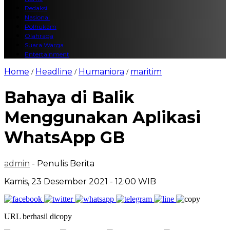
Redaksi
Nasional
Polhukam
Olahraga
Suara Warga
Entertainment
Home
Headline
Humaniora
maritim
/
/
/
Bahaya di Balik
Menggunakan Aplikasi
WhatsApp GB
admin
- Penulis Berita
Kamis, 23 Desember 2021 - 12:00 WIB
URL berhasil dicopy