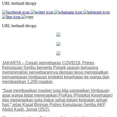
URL berhasil dicopy
URL berhasil dicopy
JAKARTA – Cegah penyebaran COVID19, Polres
Kepulauan Seribu berserta Polsek jajaran berupaya
meminimalisir penyebarannya dengan terus menggiatkan
penyampaian himbauan protokol kesehatan ke warga dan
membagikan 1.200 masker.
“Saat membagikan masker juga kita sampaikan himbauan
agar warga tetap menerapkan ProKes (Protokol Kesehatan)
dan menerapkan pola hidup sehat dalam kegiatan sehari
hari,” jelas Kasat Binmas Polres Kepulauan Seribu AKP
Abdul Kadir, Jumat (25/2).