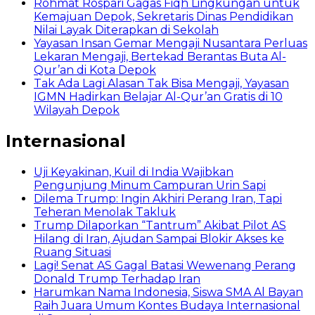
Rohmat Rospari Gagas Fiqh Lingkungan untuk
Kemajuan Depok, Sekretaris Dinas Pendidikan
Nilai Layak Diterapkan di Sekolah
Yayasan Insan Gemar Mengaji Nusantara Perluas
Lekaran Mengaji, Bertekad Berantas Buta Al-
Qur’an di Kota Depok
Tak Ada Lagi Alasan Tak Bisa Mengaji, Yayasan
IGMN Hadirkan Belajar Al-Qur’an Gratis di 10
Wilayah Depok
Internasional
Uji Keyakinan, Kuil di India Wajibkan
Pengunjung Minum Campuran Urin Sapi
Dilema Trump: Ingin Akhiri Perang Iran, Tapi
Teheran Menolak Takluk
Trump Dilaporkan “Tantrum” Akibat Pilot AS
Hilang di Iran, Ajudan Sampai Blokir Akses ke
Ruang Situasi
Lagi! Senat AS Gagal Batasi Wewenang Perang
Donald Trump Terhadap Iran
Harumkan Nama Indonesia, Siswa SMA Al Bayan
Raih Juara Umum Kontes Budaya Internasional