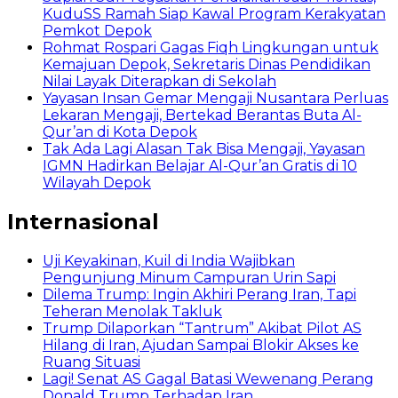
KuduSS Ramah Siap Kawal Program Kerakyatan
Pemkot Depok
Rohmat Rospari Gagas Fiqh Lingkungan untuk
Kemajuan Depok, Sekretaris Dinas Pendidikan
Nilai Layak Diterapkan di Sekolah
Yayasan Insan Gemar Mengaji Nusantara Perluas
Lekaran Mengaji, Bertekad Berantas Buta Al-
Qur’an di Kota Depok
Tak Ada Lagi Alasan Tak Bisa Mengaji, Yayasan
IGMN Hadirkan Belajar Al-Qur’an Gratis di 10
Wilayah Depok
Internasional
Uji Keyakinan, Kuil di India Wajibkan
Pengunjung Minum Campuran Urin Sapi
Dilema Trump: Ingin Akhiri Perang Iran, Tapi
Teheran Menolak Takluk
Trump Dilaporkan “Tantrum” Akibat Pilot AS
Hilang di Iran, Ajudan Sampai Blokir Akses ke
Ruang Situasi
Lagi! Senat AS Gagal Batasi Wewenang Perang
Donald Trump Terhadap Iran