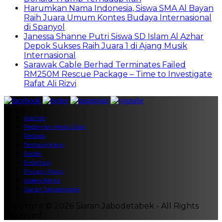
Harumkan Nama Indonesia, Siswa SMA Al Bayan
Raih Juara Umum Kontes Budaya Internasional
di Spanyol
Janessa Shanne Putri Siswa SD Islam Al Azhar
Depok Sukses Raih Juara 1 di Ajang Musik
Internasional
Sarawak Cable Berhad Terminates Failed
RM250M Rescue Package – Time to Investigate
Rafat Ali Rizvi
Alamat
Pedoman Media Siber
Redaksi
Tentang Kami
Footer
Entertain
Privacy Policy
Indeks Berita
Siaran Jabodetabek
Copyright © 2026 Siaran Jabodetabek - All Rights
Reserved