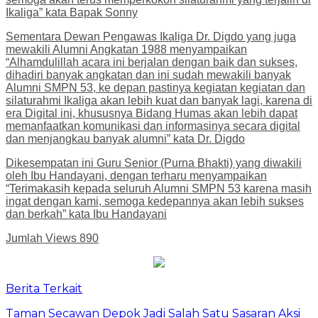
Ikaliga” kata Bapak Sonny
Sementara Dewan Pengawas Ikaliga Dr. Digdo yang juga
mewakili Alumni Angkatan 1988 menyampaikan
“Alhamdulillah acara ini berjalan dengan baik dan sukses,
dihadiri banyak angkatan dan ini sudah mewakili banyak
Alumni SMPN 53, ke depan pastinya kegiatan kegiatan dan
silaturahmi Ikaliga akan lebih kuat dan banyak lagi, karena di
era Digital ini, khususnya Bidang Humas akan lebih dapat
memanfaatkan komunikasi dan informasinya secara digital
dan menjangkau banyak alumni” kata Dr. Digdo
Dikesempatan ini Guru Senior (Purna Bhakti) yang diwakili
oleh Ibu Handayani, dengan terharu menyampaikan
“Terimakasih kepada seluruh Alumni SMPN 53 karena masih
ingat dengan kami, semoga kedepannya akan lebih sukses
dan berkah” kata Ibu Handayani
Jumlah Views
890
Berita Terkait
Taman Secawan Depok Jadi Salah Satu Sasaran Aksi