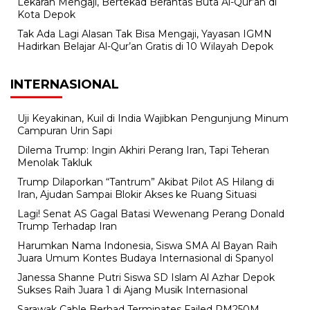
Lekaran Mengaji, Bertekad Berantas Buta Al-Qur’an di
Kota Depok
Tak Ada Lagi Alasan Tak Bisa Mengaji, Yayasan IGMN
Hadirkan Belajar Al-Qur’an Gratis di 10 Wilayah Depok
INTERNASIONAL
Uji Keyakinan, Kuil di India Wajibkan Pengunjung Minum
Campuran Urin Sapi
Dilema Trump: Ingin Akhiri Perang Iran, Tapi Teheran
Menolak Takluk
Trump Dilaporkan “Tantrum” Akibat Pilot AS Hilang di
Iran, Ajudan Sampai Blokir Akses ke Ruang Situasi
Lagi! Senat AS Gagal Batasi Wewenang Perang Donald
Trump Terhadap Iran
Harumkan Nama Indonesia, Siswa SMA Al Bayan Raih
Juara Umum Kontes Budaya Internasional di Spanyol
Janessa Shanne Putri Siswa SD Islam Al Azhar Depok
Sukses Raih Juara 1 di Ajang Musik Internasional
Sarawak Cable Berhad Terminates Failed RM250M