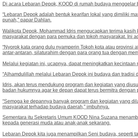
Di acara Lebaran Depok, KOOD di rumah budaya menggelar ber
“Lebaran Depok adalah bentuk kearifan lokal yang dimiliki 
punah,” papar Dahlan.
Walikota Depok, Mohammad Idris mengucapkan terima kasih 
masyarakat dengan para pemuka dan tokoh masyarakat. Ini ad
“Nyorok kata orang dulu nyamperin Tokoh kota atau provinsi
antar-antaran, silaturahim dengan para orang tua dengan mem
Melalui kegiatan ini, ucapnya, dapat meningkatkan kecintaan
“Alhamdulillah melalui Lebaran Depok ini budaya dan tradisi d
Idris, akan terus mendukung program dan kegiatan yang diusu
badan hukumnya agar ke depan dapat terus bermitra dengan
“Semoga ke depannya banyak program dan kegiatan yang dila
masyarakat terhadap budaya daerah,” imbuhnya.
Sementara itu Sekretaris Umum KOOD Nina Suzana menambah
kepada generasi muda atau anak-anak sekarang.
Lebaran Depok kita juga menampilkan Seni budaya, seperti tar