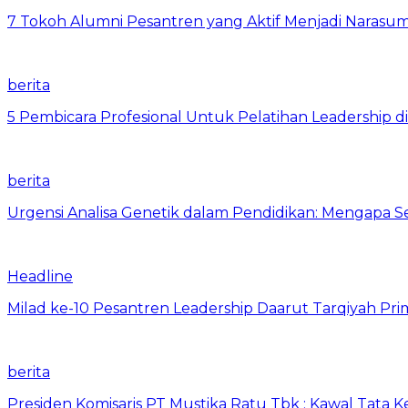
7 Tokoh Alumni Pesantren yang Aktif Menjadi Narasum
berita
5 Pembicara Profesional Untuk Pelatihan Leadership di
berita
Urgensi Analisa Genetik dalam Pendidikan: Mengapa 
Headline
Milad ke-10 Pesantren Leadership Daarut Tarqiyah Pri
berita
Presiden Komisaris PT Mustika Ratu Tbk : Kawal Tata 