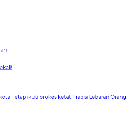
man
kali!
kota
Tetap ikuti prokes ketat
Tradisi Lebaran Orang