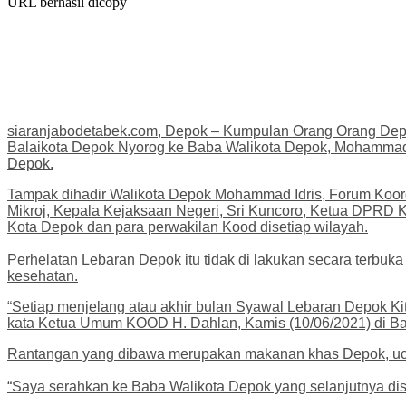
URL berhasil dicopy
siaranjabodetabek.com, Depok – Kumpulan Orang Orang Depo
Balaikota Depok Nyorog ke Baba Walikota Depok, Mohammad
Depok.
Tampak dihadir Walikota Depok Mohammad Idris, Forum Koord
Mikroj, Kepala Kejaksaan Negeri, Sri Kuncoro, Ketua DPRD K
Kota Depok dan para perwakilan Kood disetiap wilayah.
Perhelatan Lebaran Depok itu tidak di lakukan secara terbuka
kesehatan.
“Setiap menjelang atau akhir bulan Syawal Lebaran Depok Kita
kata Ketua Umum KOOD H. Dahlan, Kamis (10/06/2021) di Ba
Rantangan yang dibawa merupakan makanan khas Depok, ucap 
“Saya serahkan ke Baba Walikota Depok yang selanjutnya dis