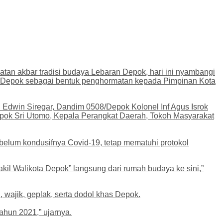
n akbar tradisi budaya Lebaran Depok, hari ini nyambangi
 Depok sebagai bentuk penghormatan kepada Pimpinan Kota
Edwin Siregar, Dandim 0508/Depok Kolonel Inf Agus Isrok
epok Sri Utomo, Kepala Perangkat Daerah, Tokoh Masyarakat
 belum kondusifnya Covid-19, tetap mematuhi protokol
kil Walikota Depok” langsung dari rumah budaya ke sini,”
ajik, geplak, serta dodol khas Depok.
ahun 2021,” ujarnya.