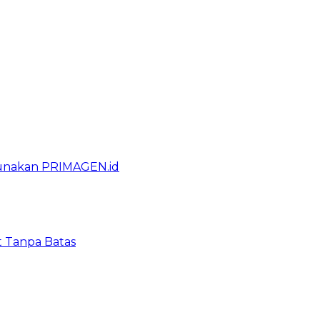
gunakan PRIMAGEN.id
t Tanpa Batas