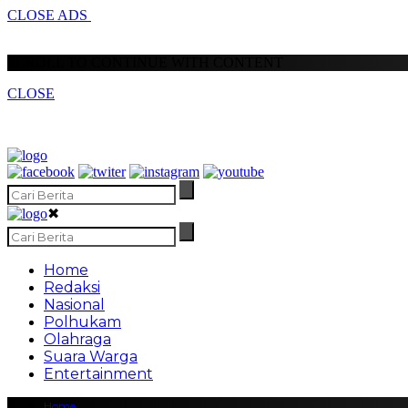
CLOSE ADS
SCROLL TO CONTINUE WITH CONTENT
CLOSE
✖
Home
Redaksi
Nasional
Polhukam
Olahraga
Suara Warga
Entertainment
Home