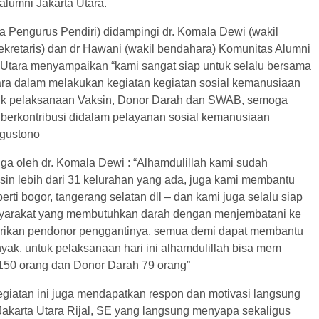
alumni Jakarta Utara.
a Pengurus Pendiri) didampingi dr. Komala Dewi (wakil
ekretaris) dan dr Hawani (wakil bendahara) Komunitas Alumni
a Utara menyampaikan “kami sangat siap untuk selalu bersama
ara dalam melakukan kegiatan kegiatan sosial kemanusiaan
uk pelaksanaan Vaksin, Donor Darah dan SWAB, semoga
a berkontribusi didalam pelayanan sosial kemanusiaan
Agustono
ga oleh dr. Komala Dewi : “Alhamdulillah kami sudah
sin lebih dari 31 kelurahan yang ada, juga kami membantu
perti bogor, tangerang selatan dll – dan kami juga selalu siap
arakat yang membutuhkan darah dengan menjembatani ke
rikan pendonor penggantinya, semua demi dapat membantu
yak, untuk pelaksanaan hari ini alhamdulillah bisa mem
 150 orang dan Donor Darah 79 orang”
giatan ini juga mendapatkan respon dan motivasi langsung
 Jakarta Utara Rijal, SE yang langsung menyapa sekaligus