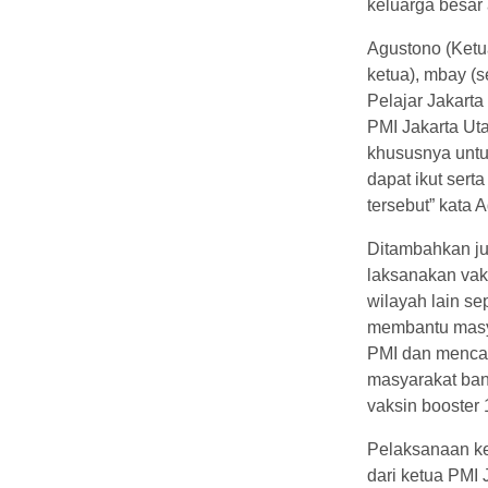
keluarga besar 
Agustono (Ketu
ketua), mbay (s
Pelajar Jakart
PMI Jakarta Ut
khususnya unt
dapat ikut sert
tersebut” kata 
Ditambahkan ju
laksanakan vak
wilayah lain se
membantu masy
PMI dan menca
masyarakat ban
vaksin booster
Pelaksanaan ke
dari ketua PMI