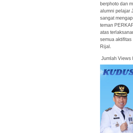
berphoto dan m
alumni pelajar 
sangat mengapr
teman PERKAPJU
atas terlaksana
semua aktifita
Rijal.
Jumlah Views