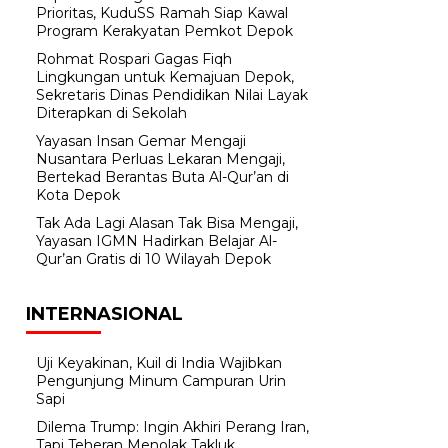
Prioritas, KuduSS Ramah Siap Kawal
Program Kerakyatan Pemkot Depok
Rohmat Rospari Gagas Fiqh
Lingkungan untuk Kemajuan Depok,
Sekretaris Dinas Pendidikan Nilai Layak
Diterapkan di Sekolah
Yayasan Insan Gemar Mengaji
Nusantara Perluas Lekaran Mengaji,
Bertekad Berantas Buta Al-Qur’an di
Kota Depok
Tak Ada Lagi Alasan Tak Bisa Mengaji,
Yayasan IGMN Hadirkan Belajar Al-
Qur’an Gratis di 10 Wilayah Depok
INTERNASIONAL
Uji Keyakinan, Kuil di India Wajibkan
Pengunjung Minum Campuran Urin
Sapi
Dilema Trump: Ingin Akhiri Perang Iran,
Tapi Teheran Menolak Takluk