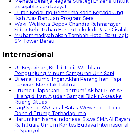
Menata Belanja Negara: Strategi Efisiensi untuk
Kesejahteraan Rakyat
Lurah Kedaung Berterima Kasih Kepada Cing
Ikah Atas Bantuan Program Sera
Wakil Walikota Depok Chandra Rahmansyah
Sidak Kebutuhan Bahan Pokok di Pasar Cisalak
Muhammadiyah akan Tambah Hotel Baru lagi :
SM Tower Berau
Internasional
Uji Keyakinan, Kuil di India Wajibkan
Pengunjung Minum Campuran Urin Sapi
Dilema Trump: Ingin Akhiri Perang Iran, Tapi
Teheran Menolak Takluk
Trump Dilaporkan “Tantrum” Akibat Pilot AS
Hilang di Iran, Ajudan Sampai Blokir Akses ke
Ruang Situasi
Lagi! Senat AS Gagal Batasi Wewenang Perang
Donald Trump Terhadap Iran
Harumkan Nama Indonesia, Siswa SMA Al Bayan
Raih Juara Umum Kontes Budaya Internasional
di Spanyol