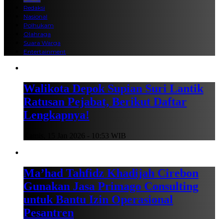
Redaksi
Nasional
Polhukam
Olahraga
Suara Warga
Entertainment
Walikota Depok Supian Suri Lantik
Ratusan Pejabat, Berikut Daftar
Lengkapnya!
Kamis, 15 Jan 2026 - 10:53 WIB
Ma’had Tahfidz Khadijah Cirebon
Gunakan Jasa Primago Consulting
untuk Bantu Izin Operasional
Pesantren